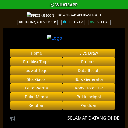
WHATSAPP
DOWNLOAD APLIKASI TOGEL
DAFTAR JADI MEMBER
TELEGRAM
LIVECHAT
Home
Live Draw
Prediksi Togel
Promosi
Jadwal Togel
Data Result
Slot Gacor
Bbfs Generator
Paito Warna
Konv. Toto SGP
Buku Mimpi
Bukti Jackpot
Keluhan
Panduan
SELAMAT DATANG DI
DENSUS