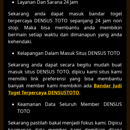
Layanan Dan Sarana 24 Jam
Sekarang anda dapat masuk bandar togel
terpercaya DENSUS TOTO sepanjang 24 jam non
stop. Maka bisa membantu anda membikin
bermain setiap waktu dan dimanapun yang anda
kehendaki.
Kelapangan Dalam Masuk Situs DENSUS TOTO
Sekarang anda dapat secara begitu mudah buat
masuk situs DENSUS TOTO, dipicu kami situs kami
memiliki link preferensi yang bisa membantu
banyak member kami membikin ada
Bandar Judi
Togel Terpercaya DENSUSTOTO
.
Keamanan Data Seluruh Member DENSUS
TOTO
Sekarang pastilah bakal menjadi fokus kami. Dipicu
keamanan data member kami demikian dijaga