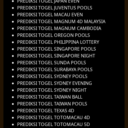
PREDIKSI TOGEL JAPAN EVEN
PREDIKSI TOGEL JUVENTUS POOLS
PREDIKSI TOGEL MACAU EVEN
PREDIKSI TOGEL MAGNUM 4D MALAYSIA
PREDIKSI TOGEL MAGNUM CAMBODIA
PREDIKSI TOGEL OREGON POOLS
PREDIKSI TOGEL PHILIPPINA LOTTERY
PREDIKSI TOGEL SINGAPORE POOLS
PREDIKSI TOGEL SINGAPORE NIGHT
PREDIKSI TOGEL SUNDA POOLS
PREDIKSI TOGEL SURABAYA POOLS
PREDIKSI TOGEL SYDNEY POOLS
PREDIKSI TOGEL SYDNEY EVENING
PREDIKSI TOGEL SYDNEY NIGHT
PREDIKSI TOGEL TAIWAN BALL
PREDIKSI TOGEL TAIWAN POOLS
PREDIKSI TOGEL TEXAS 4D
PREDIKSI TOGEL TOTOMACAU 4D
PREDIKSI TOGEL TOTOMACAU 5D