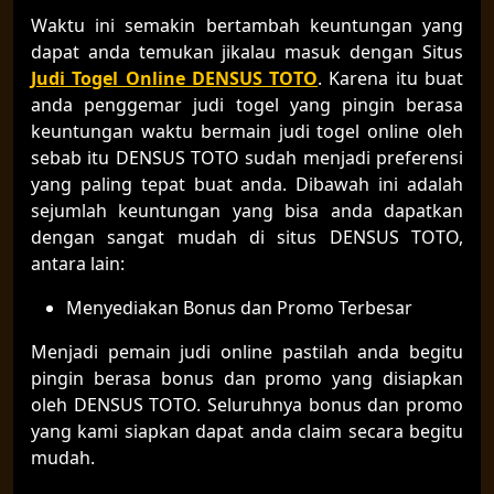
Waktu ini semakin bertambah keuntungan yang
dapat anda temukan jikalau masuk dengan Situs
Judi Togel Online DENSUS TOTO
. Karena itu buat
anda penggemar judi togel yang pingin berasa
keuntungan waktu bermain judi togel online oleh
sebab itu DENSUS TOTO sudah menjadi preferensi
yang paling tepat buat anda. Dibawah ini adalah
sejumlah keuntungan yang bisa anda dapatkan
dengan sangat mudah di situs DENSUS TOTO,
antara lain:
Menyediakan Bonus dan Promo Terbesar
Menjadi pemain judi online pastilah anda begitu
pingin berasa bonus dan promo yang disiapkan
oleh DENSUS TOTO. Seluruhnya bonus dan promo
yang kami siapkan dapat anda claim secara begitu
mudah.