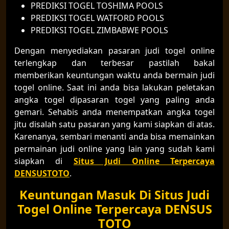
PREDIKSI TOGEL TOSHIMA POOLS
PREDIKSI TOGEL WATFORD POOLS
PREDIKSI TOGEL ZIMBABWE POOLS
Dengan menyediakan pasaran judi togel online
terlengkap dan terbesar pastilah bakal
memberikan keuntungan waktu anda bermain judi
togel online. Saat ini anda bisa lakukan peletakan
angka togel dipasaran togel yang paling anda
gemari. Sehabis anda menempatkan angka togel
jitu disalah satu pasaran yang kami siapkan di atas.
Karenanya, sembari menanti anda bisa memainkan
permainan judi online yang lain yang sudah kami
siapkan di
Situs Judi Online Terpercaya
DENSUSTOTO
.
Keuntungan Masuk Di Situs Judi
Togel Online Terpercaya DENSUS
TOTO