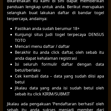
dikarenakan itu kami di sini dapat memberikan
panduan lengkap untuk anda. Berikut merupakan
selangkah buat lakukan daftar di bandar togel
terpercaya, andainya:
Pastikan anda sudah berumur 18+
Kunjungi situs judi togel terpecaya DENSUS
TOTO
Mencari menu daftar / daftar
Berakhir itu anda click daftar, oleh sebab itu
anda dapat kehalaman registrasi
Isi seluruh formulir daftar dengan data
betul/berlaku
Cek kembali data – data yang sudah diisi apa
betul
Jikalau data yang anda isi sudah betul oleh
sebab itu click KIRIM/SUBMIT
Jikalau ada pengakuan ‘Pendaftaran berhasil’ oleh
sebab itu anda sukses menjadi member dari