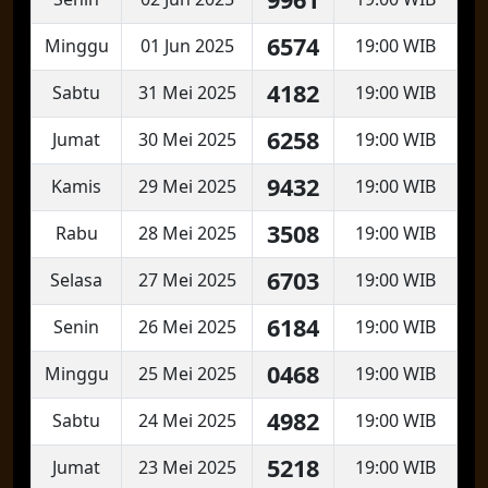
6574
Minggu
01 Jun 2025
19:00 WIB
4182
Sabtu
31 Mei 2025
19:00 WIB
6258
Jumat
30 Mei 2025
19:00 WIB
9432
Kamis
29 Mei 2025
19:00 WIB
3508
Rabu
28 Mei 2025
19:00 WIB
6703
Selasa
27 Mei 2025
19:00 WIB
6184
Senin
26 Mei 2025
19:00 WIB
0468
Minggu
25 Mei 2025
19:00 WIB
4982
Sabtu
24 Mei 2025
19:00 WIB
5218
Jumat
23 Mei 2025
19:00 WIB