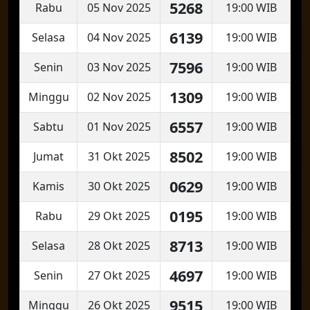
5268
Rabu
05 Nov 2025
19:00 WIB
6139
Selasa
04 Nov 2025
19:00 WIB
7596
Senin
03 Nov 2025
19:00 WIB
1309
Minggu
02 Nov 2025
19:00 WIB
6557
Sabtu
01 Nov 2025
19:00 WIB
8502
Jumat
31 Okt 2025
19:00 WIB
0629
Kamis
30 Okt 2025
19:00 WIB
0195
Rabu
29 Okt 2025
19:00 WIB
8713
Selasa
28 Okt 2025
19:00 WIB
4697
Senin
27 Okt 2025
19:00 WIB
9515
Minggu
26 Okt 2025
19:00 WIB