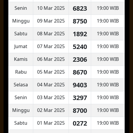
6823
Senin
10 Mar 2025
19:00 WIB
8750
Minggu
09 Mar 2025
19:00 WIB
1892
Sabtu
08 Mar 2025
19:00 WIB
5240
Jumat
07 Mar 2025
19:00 WIB
2306
Kamis
06 Mar 2025
19:00 WIB
8670
Rabu
05 Mar 2025
19:00 WIB
9403
Selasa
04 Mar 2025
19:00 WIB
3297
Senin
03 Mar 2025
19:00 WIB
8700
Minggu
02 Mar 2025
19:00 WIB
0272
Sabtu
01 Mar 2025
19:00 WIB