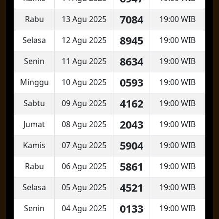
7084
Rabu
13 Agu 2025
19:00 WIB
8945
Selasa
12 Agu 2025
19:00 WIB
8634
Senin
11 Agu 2025
19:00 WIB
0593
Minggu
10 Agu 2025
19:00 WIB
4162
Sabtu
09 Agu 2025
19:00 WIB
2043
Jumat
08 Agu 2025
19:00 WIB
5904
Kamis
07 Agu 2025
19:00 WIB
5861
Rabu
06 Agu 2025
19:00 WIB
4521
Selasa
05 Agu 2025
19:00 WIB
0133
Senin
04 Agu 2025
19:00 WIB