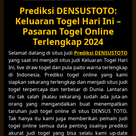
Prediksi DENSUSTOTO:
Keluaran Togel Hari Ini –
Pasaran Togel Online
Terlengkap 2024
Selamat datang di situs judi
Prediksi DENSUSTOTO
yang saat ini menjadi situs judi Keluaran Togel Hari
Ini, live draw togel dan pula paito warna terlengkap
di Indonesia. Prediksi togel online yang kami
siapkan sekarang terlengkap dan menjadi situs judi
togel terpercaya dan terbesar di Dunia. Lantaran
itu tak salah jikalau sekarang sudah ada juta-an
orang yang mengandalkan buat menempatkan
taruhan judi togel online di situs DENSUS TOTO.
Tak hanya itu kami juga memberikan pemain judi
togel online semua data penting soalnya prediksi
akurat judi togel yang bisa selalu kami up-date