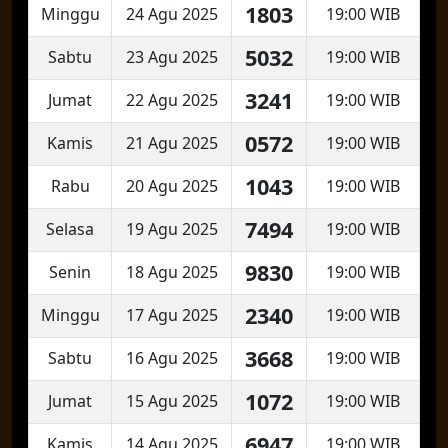
1803
Minggu
24 Agu 2025
19:00 WIB
5032
Sabtu
23 Agu 2025
19:00 WIB
3241
Jumat
22 Agu 2025
19:00 WIB
0572
Kamis
21 Agu 2025
19:00 WIB
1043
Rabu
20 Agu 2025
19:00 WIB
7494
Selasa
19 Agu 2025
19:00 WIB
9830
Senin
18 Agu 2025
19:00 WIB
2340
Minggu
17 Agu 2025
19:00 WIB
3668
Sabtu
16 Agu 2025
19:00 WIB
1072
Jumat
15 Agu 2025
19:00 WIB
6947
Kamis
14 Agu 2025
19:00 WIB