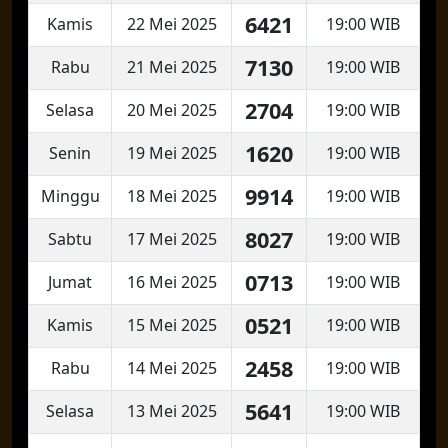
6421
Kamis
22 Mei 2025
19:00 WIB
7130
Rabu
21 Mei 2025
19:00 WIB
2704
Selasa
20 Mei 2025
19:00 WIB
1620
Senin
19 Mei 2025
19:00 WIB
9914
Minggu
18 Mei 2025
19:00 WIB
8027
Sabtu
17 Mei 2025
19:00 WIB
0713
Jumat
16 Mei 2025
19:00 WIB
0521
Kamis
15 Mei 2025
19:00 WIB
2458
Rabu
14 Mei 2025
19:00 WIB
5641
Selasa
13 Mei 2025
19:00 WIB