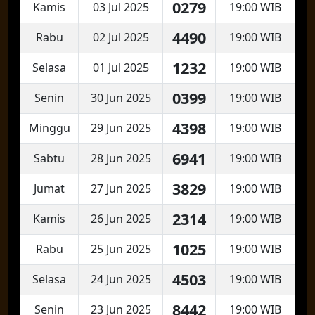
0279
Kamis
03 Jul 2025
19:00 WIB
4490
Rabu
02 Jul 2025
19:00 WIB
1232
Selasa
01 Jul 2025
19:00 WIB
0399
Senin
30 Jun 2025
19:00 WIB
4398
Minggu
29 Jun 2025
19:00 WIB
6941
Sabtu
28 Jun 2025
19:00 WIB
3829
Jumat
27 Jun 2025
19:00 WIB
2314
Kamis
26 Jun 2025
19:00 WIB
1025
Rabu
25 Jun 2025
19:00 WIB
4503
Selasa
24 Jun 2025
19:00 WIB
8442
Senin
23 Jun 2025
19:00 WIB