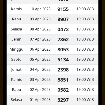
9155
Kamis
10 Apr 2025
19:00 WIB
8907
Rabu
09 Apr 2025
19:00 WIB
0472
Selasa
08 Apr 2025
19:00 WIB
7862
Senin
07 Apr 2025
19:00 WIB
8053
Minggu
06 Apr 2025
19:00 WIB
5134
Sabtu
05 Apr 2025
19:00 WIB
2398
Jumat
04 Apr 2025
19:00 WIB
8851
Kamis
03 Apr 2025
19:00 WIB
0582
Rabu
02 Apr 2025
19:00 WIB
3297
Selasa
01 Apr 2025
19:00 WIB