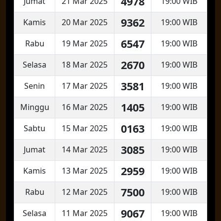
4978
Jumat
21 Mar 2025
19:00 WIB
9362
Kamis
20 Mar 2025
19:00 WIB
6547
Rabu
19 Mar 2025
19:00 WIB
2670
Selasa
18 Mar 2025
19:00 WIB
3581
Senin
17 Mar 2025
19:00 WIB
1405
Minggu
16 Mar 2025
19:00 WIB
0163
Sabtu
15 Mar 2025
19:00 WIB
3085
Jumat
14 Mar 2025
19:00 WIB
2959
Kamis
13 Mar 2025
19:00 WIB
7500
Rabu
12 Mar 2025
19:00 WIB
9067
Selasa
11 Mar 2025
19:00 WIB