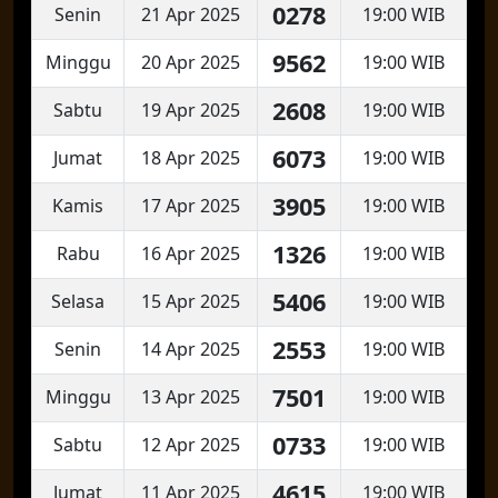
0278
Senin
21 Apr 2025
19:00 WIB
9562
Minggu
20 Apr 2025
19:00 WIB
2608
Sabtu
19 Apr 2025
19:00 WIB
6073
Jumat
18 Apr 2025
19:00 WIB
3905
Kamis
17 Apr 2025
19:00 WIB
1326
Rabu
16 Apr 2025
19:00 WIB
5406
Selasa
15 Apr 2025
19:00 WIB
2553
Senin
14 Apr 2025
19:00 WIB
7501
Minggu
13 Apr 2025
19:00 WIB
0733
Sabtu
12 Apr 2025
19:00 WIB
4615
Jumat
11 Apr 2025
19:00 WIB