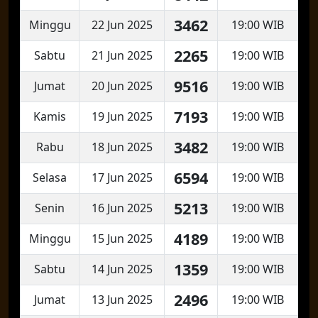
3462
Minggu
22 Jun 2025
19:00 WIB
2265
Sabtu
21 Jun 2025
19:00 WIB
9516
Jumat
20 Jun 2025
19:00 WIB
7193
Kamis
19 Jun 2025
19:00 WIB
3482
Rabu
18 Jun 2025
19:00 WIB
6594
Selasa
17 Jun 2025
19:00 WIB
5213
Senin
16 Jun 2025
19:00 WIB
4189
Minggu
15 Jun 2025
19:00 WIB
1359
Sabtu
14 Jun 2025
19:00 WIB
2496
Jumat
13 Jun 2025
19:00 WIB