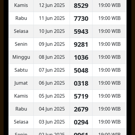
8529
Kamis
12 Jun 2025
19:00 WIB
7730
Rabu
11 Jun 2025
19:00 WIB
5943
Selasa
10 Jun 2025
19:00 WIB
9281
Senin
09 Jun 2025
19:00 WIB
1036
Minggu
08 Jun 2025
19:00 WIB
5048
Sabtu
07 Jun 2025
19:00 WIB
0318
Jumat
06 Jun 2025
19:00 WIB
5719
Kamis
05 Jun 2025
19:00 WIB
2679
Rabu
04 Jun 2025
19:00 WIB
0294
Selasa
03 Jun 2025
19:00 WIB
9961
Senin
02 Jun 2025
19:00 WIB