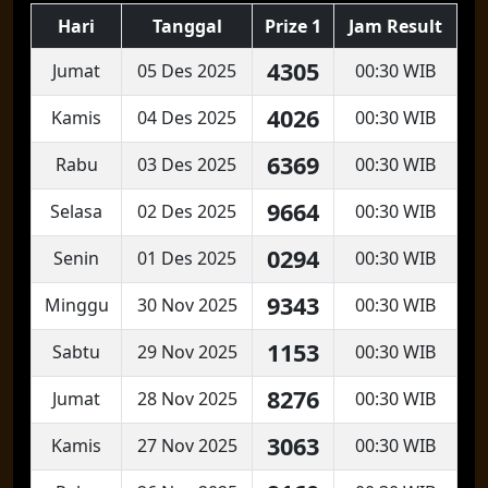
Hari
Tanggal
Prize 1
Jam Result
4305
Jumat
05 Des 2025
00:30 WIB
4026
Kamis
04 Des 2025
00:30 WIB
6369
Rabu
03 Des 2025
00:30 WIB
9664
Selasa
02 Des 2025
00:30 WIB
0294
Senin
01 Des 2025
00:30 WIB
9343
Minggu
30 Nov 2025
00:30 WIB
1153
Sabtu
29 Nov 2025
00:30 WIB
8276
Jumat
28 Nov 2025
00:30 WIB
3063
Kamis
27 Nov 2025
00:30 WIB