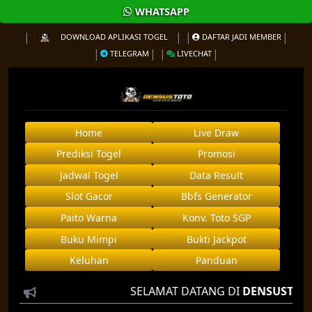
WHATSAPP
DOWNLOAD APLIKASI TOGEL
DAFTAR JADI MEMBER
TELEGRAM
LIVECHAT
Home
Live Draw
Prediksi Togel
Promosi
Jadwal Togel
Data Result
Slot Gacor
Bbfs Generator
Paito Warna
Konv. Toto SGP
Buku Mimpi
Bukti Jackpot
Keluhan
Panduan
SELAMAT DATANG DI
DENSUSTOTO
AGE