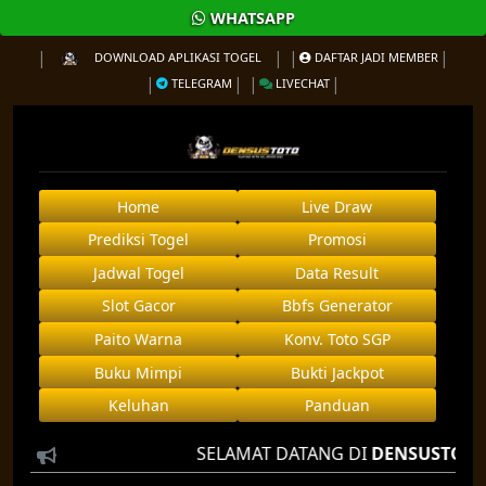
WHATSAPP
DOWNLOAD APLIKASI TOGEL
DAFTAR JADI MEMBER
TELEGRAM
LIVECHAT
Home
Live Draw
Prediksi Togel
Promosi
Jadwal Togel
Data Result
Slot Gacor
Bbfs Generator
Paito Warna
Konv. Toto SGP
Buku Mimpi
Bukti Jackpot
Keluhan
Panduan
SELAMAT DATANG DI
DENSUSTOTO
AGEN