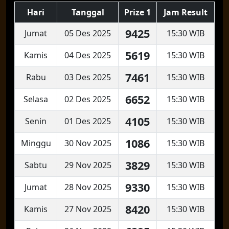
Hari
Tanggal
Prize 1
Jam Result
9425
Jumat
05 Des 2025
15:30 WIB
5619
Kamis
04 Des 2025
15:30 WIB
7461
Rabu
03 Des 2025
15:30 WIB
6652
Selasa
02 Des 2025
15:30 WIB
4105
Senin
01 Des 2025
15:30 WIB
1086
Minggu
30 Nov 2025
15:30 WIB
3829
Sabtu
29 Nov 2025
15:30 WIB
9330
Jumat
28 Nov 2025
15:30 WIB
8420
Kamis
27 Nov 2025
15:30 WIB