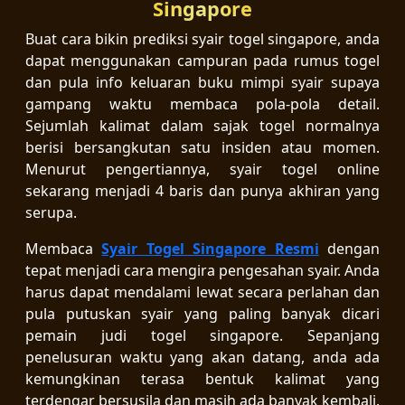
Singapore
Buat cara bikin prediksi syair togel singapore, anda
dapat menggunakan campuran pada rumus togel
dan pula info keluaran buku mimpi syair supaya
gampang waktu membaca pola-pola detail.
Sejumlah kalimat dalam sajak togel normalnya
berisi bersangkutan satu insiden atau momen.
Menurut pengertiannya, syair togel online
sekarang menjadi 4 baris dan punya akhiran yang
serupa.
Membaca
Syair Togel Singapore Resmi
dengan
tepat menjadi cara mengira pengesahan syair. Anda
harus dapat mendalami lewat secara perlahan dan
pula putuskan syair yang paling banyak dicari
pemain judi togel singapore. Sepanjang
penelusuran waktu yang akan datang, anda ada
kemungkinan terasa bentuk kalimat yang
terdengar bersusila dan masih ada banyak kembali.