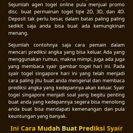
Sejumlah agen togel online pula menjual promo
disc. buat permainan togel tipe 2D, 3D, dan 4D.
Deposit tak perlu besar, dalam batas paling paling
sedikit saja anda bisa buat ada kemungkinan
menang.
Sejumlah contohnya saja cara pemain dalam
mencari prediksi angka yang bisa keluar. Ada yang
menggunakan rumus, makna mimpi, juga ada juga
yang membaca syair gambar togel hari ini. Pada
syair togel singapore hari ini yang telah menjadi
cara paling jitu buat anda mengenal dan membaca
prediksi angka yang kedepannya akan keluar. Syair
togel singapore menjadi soal yang begitu penting
buat anda yang kedepannya segera bisa menolong
anda buat bisa mendapati kemenangan dan pula
keuntungan yang banyak.
Ini Cara Mudah Buat Prediksi Syair