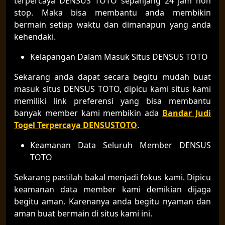
terpercaya DENSUS TOTO sepanjang 24 jam non
stop. Maka bisa membantu anda membikin
bermain setiap waktu dan dimanapun yang anda
kehendaki.
Kelapangan Dalam Masuk Situs DENSUS TOTO
Sekarang anda dapat secara begitu mudah buat
masuk situs DENSUS TOTO, dipicu kami situs kami
memiliki link preferensi yang bisa membantu
banyak member kami membikin ada
Bandar Judi
Togel Terpercaya DENSUSTOTO
.
Keamanan Data Seluruh Member DENSUS
TOTO
Sekarang pastilah bakal menjadi fokus kami. Dipicu
keamanan data member kami demikian dijaga
begitu aman. Karenanya anda begitu nyaman dan
aman buat bermain di situs kami ini.