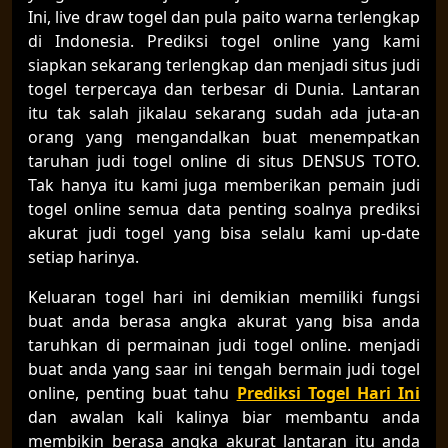
Ini, live draw togel dan pula paito warna terlengkap
di Indonesia. Prediksi togel online yang kami
siapkan sekarang terlengkap dan menjadi situs judi
togel terpercaya dan terbesar di Dunia. Lantaran
itu tak salah jikalau sekarang sudah ada juta-an
orang yang mengandalkan buat menempatkan
taruhan judi togel online di situs DENSUS TOTO.
Tak hanya itu kami juga memberikan pemain judi
togel online semua data penting soalnya prediksi
akurat judi togel yang bisa selalu kami up-date
setiap harinya.
Keluaran togel hari ini demikian memiliki fungsi
buat anda berasa angka akurat yang bisa anda
taruhkan di permainan judi togel online. menjadi
buat anda yang saar ini tengah bermain judi togel
online, penting buat tahu
Prediksi Togel Hari Ini
dan awalan kali kalinya biar membantu anda
membikin berasa angka akurat lantaran itu anda