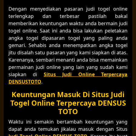
Dengan menyediakan pasaran judi togel online
terlengkap dan terbesar pastilah bakal
memberikan keuntungan waktu anda bermain judi
togel online. Saat ini anda bisa lakukan peletakan
angka togel dipasaran togel yang paling anda
gemari. Sehabis anda menempatkan angka togel
jitu disalah satu pasaran yang kami siapkan di atas.
Karenanya, sembari menanti anda bisa memainkan
permainan judi online yang lain yang sudah kami
siapkan di
Situs Judi Online Terpercaya
DENSUSTOTO
.
Keuntungan Masuk Di Situs Judi
Togel Online Terpercaya DENSUS
TOTO
Waktu ini semakin bertambah keuntungan yang
dapat anda temukan jikalau masuk dengan Situs