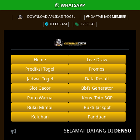
WHATSAPP
DOWNLOAD APLIKASI TOGEL
DAFTAR JADI MEMBER
TELEGRAM
LIVECHAT
Home
Live Draw
Prediksi Togel
Promosi
Jadwal Togel
Data Result
Slot Gacor
Bbfs Generator
Paito Warna
Konv. Toto SGP
Buku Mimpi
Bukti Jackpot
Keluhan
Panduan
SELAMAT DATANG DI
DENSUSTOTO