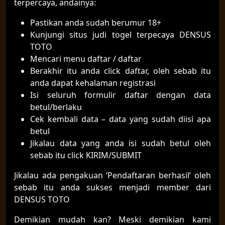
terpercaya, andainya:
Pastikan anda sudah berumur 18+
Kunjungi situs judi togel terpecaya DENSUS
TOTO
Mencari menu daftar / daftar
Berakhir itu anda click daftar, oleh sebab itu
anda dapat kehalaman registrasi
Isi seluruh formulir daftar dengan data
betul/berlaku
Cek kembali data – data yang sudah diisi apa
betul
Jikalau data yang anda isi sudah betul oleh
sebab itu click KIRIM/SUBMIT
Jikalau ada pengakuan ‘Pendaftaran berhasil’ oleh
sebab itu anda sukses menjadi member dari
DENSUS TOTO
Demikian mudah kan? Meski demikian kami