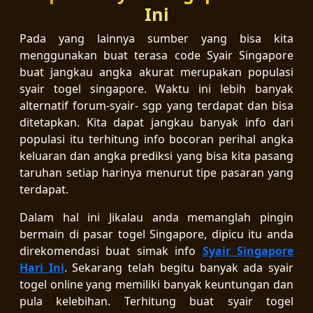
Ini
Pada yang lainnya sumber yang bisa kita
menggunakan buat terasa code Syair Singapore
buat jangkau angka akurat merupakan populasi
syair togel singapore. Waktu ini lebih banyak
alternatif forum-syair- sgp yang terdapat dan bisa
ditetapkan. Kita dapat jangkau banyak info dari
populasi itu terhitung info bocoran perihal angka
keluaran dan angka prediksi yang bisa kita pasang
taruhan setiap harinya menurut tipe pasaran yang
terdapat.
Dalam hal ini Jikalau anda memanglah pingin
bermain di pasar togel Singapore, dipicu itu anda
direkomendasi buat simak info
Syair Singapore
Hari Ini
. Sekarang telah begitu banyak ada syair
togel online yang memiliki banyak keuntungan dan
pula kelebihan. Terhitung buat syair togel