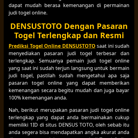
dapat mudah berasa kemenangan di permainan
judi togel online.
DENSUSTOTO Dengan Pasaran
Togel Terlengkap dan Resmi
Prediksi Togel Online DENSUSTOTO
saat ini sudah
menyediakan pasaran judi togel terbesar dan
terlengkap. Semuanya pemain judi togel online
yang saat ini sudah terjun langsung untuk bermain
judi togel, pastilah sudah mengetahui apa saja
pasaran togel online yang dapat memberikan
kemenangan secara begitu mudah dan juga bayar
100% kemenangan anda.
Nah, berikut merupakan pasaran judi togel online
terlengkap yang dapat anda bermainakan cukup
memiliki 1ID di situs DENSUS TOTO, oleh sebab itu
anda segera bisa mendapatkan angka akurat anda