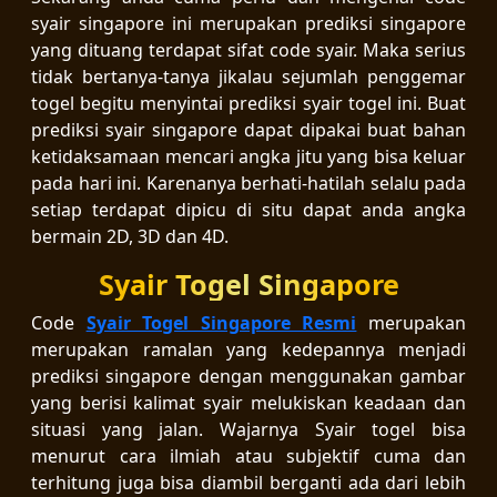
syair singapore ini merupakan prediksi singapore
yang dituang terdapat sifat code syair. Maka serius
tidak bertanya-tanya jikalau sejumlah penggemar
togel begitu menyintai prediksi syair togel ini. Buat
prediksi syair singapore dapat dipakai buat bahan
ketidaksamaan mencari angka jitu yang bisa keluar
pada hari ini. Karenanya berhati-hatilah selalu pada
setiap terdapat dipicu di situ dapat anda angka
bermain 2D, 3D dan 4D.
Syair Togel Singapore
Code
Syair Togel Singapore Resmi
merupakan
merupakan ramalan yang kedepannya menjadi
prediksi singapore dengan menggunakan gambar
yang berisi kalimat syair melukiskan keadaan dan
situasi yang jalan. Wajarnya Syair togel bisa
menurut cara ilmiah atau subjektif cuma dan
terhitung juga bisa diambil berganti ada dari lebih