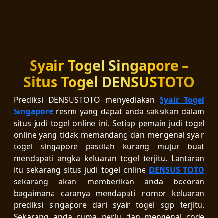
Syair Togel Singapore –
Situs Togel DENSUSTOTO
Prediksi DENSUSTOTO menyediakan
Syair Togel
Singapore
resmi yang dapat anda saksikan dalam
situs judi togel online ini. Setiap pemain judi togel
online yang tidak memandang dan mengenal syair
togel singapore pastilah kurang mujur buat
mendapati angka keluaran togel terjitu. Lantaran
itu sekarang situs judi togel online
DENSUS TOTO
sekarang akan memberikan anda bocoran
bagaimana caranya mendapati nomor keluaran
prediksi singapore dari syair togel sgp terjitu.
Sekarang anda cuma perlu dan mengenal code