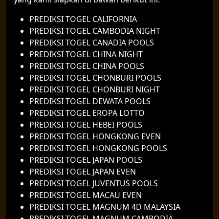
PREDIKSI TOGEL CALIFORNIA
PREDIKSI TOGEL CAMBODIA NIGHT
PREDIKSI TOGEL CANADIA POOLS
PREDIKSI TOGEL CHINA NIGHT
PREDIKSI TOGEL CHINA POOLS
PREDIKSI TOGEL CHONBURI POOLS
PREDIKSI TOGEL CHONBURI NIGHT
PREDIKSI TOGEL DEWATA POOLS
PREDIKSI TOGEL EROPA LOTTO
PREDIKSI TOGEL HEBEI POOLS
PREDIKSI TOGEL HONGKONG EVEN
PREDIKSI TOGEL HONGKONG POOLS
PREDIKSI TOGEL JAPAN POOLS
PREDIKSI TOGEL JAPAN EVEN
PREDIKSI TOGEL JUVENTUS POOLS
PREDIKSI TOGEL MACAU EVEN
PREDIKSI TOGEL MAGNUM 4D MALAYSIA
PREDIKSI TOGEL MAGNUM CAMBODIA