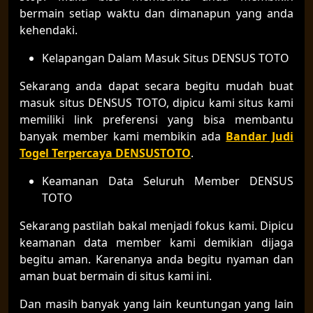
bermain setiap waktu dan dimanapun yang anda
kehendaki.
Kelapangan Dalam Masuk Situs DENSUS TOTO
Sekarang anda dapat secara begitu mudah buat
masuk situs DENSUS TOTO, dipicu kami situs kami
memiliki link preferensi yang bisa membantu
banyak member kami membikin ada
Bandar Judi
Togel Terpercaya DENSUSTOTO
.
Keamanan Data Seluruh Member DENSUS
TOTO
Sekarang pastilah bakal menjadi fokus kami. Dipicu
keamanan data member kami demikian dijaga
begitu aman. Karenanya anda begitu nyaman dan
aman buat bermain di situs kami ini.
Dan masih banyak yang lain keuntungan yang lain