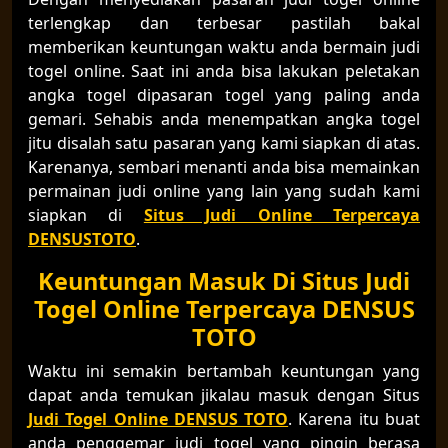
terlengkap dan terbesar pastilah bakal
memberikan keuntungan waktu anda bermain judi
togel online. Saat ini anda bisa lakukan peletakan
angka togel dipasaran togel yang paling anda
gemari. Sehabis anda menempatkan angka togel
jitu disalah satu pasaran yang kami siapkan di atas.
Karenanya, sembari menanti anda bisa memainkan
permainan judi online yang lain yang sudah kami
siapkan di
Situs Judi Online Terpercaya
DENSUSTOTO
.
Keuntungan Masuk Di Situs Judi
Togel Online Terpercaya DENSUS
TOTO
Waktu ini semakin bertambah keuntungan yang
dapat anda temukan jikalau masuk dengan Situs
Judi Togel Online DENSUS TOTO
. Karena itu buat
anda penggemar judi togel yang pingin berasa