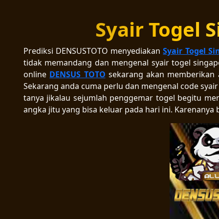
Syair Togel 
Prediksi DENSUSTOTO menyediakan
Syair Togel S
tidak memandang dan mengenal syair togel singapore
online
DENSUS TOTO
sekarang akan memberikan an
Sekarang anda cuma perlu dan mengenal code syair s
tanya jikalau sejumlah penggemar togel begitu meny
angka jitu yang bisa keluar pada hari ini. Karenanya