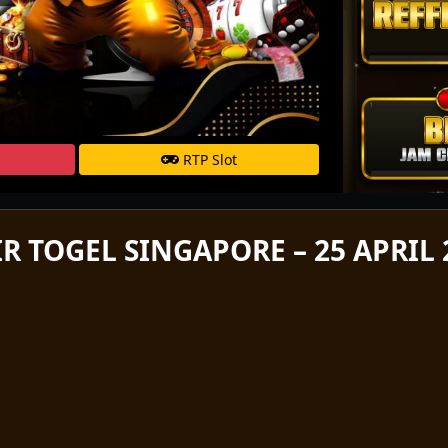
RTP Slot
IR TOGEL SINGAPORE – 25 APRIL 