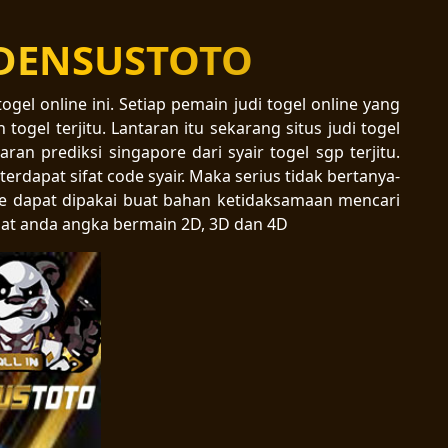
el DENSUSTOTO
gel online ini. Setiap pemain judi togel online yang
el terjitu. Lantaran itu sekarang situs judi togel
prediksi singapore dari syair togel sgp terjitu.
dapat sifat code syair. Maka serius tidak bertanya-
pore dapat dipakai buat bahan ketidaksamaan mencari
 dapat anda angka bermain 2D, 3D dan 4D