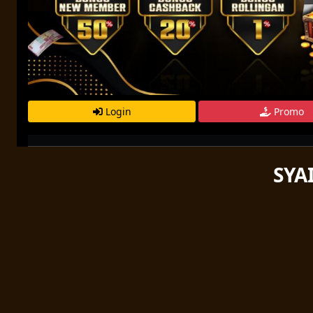
Login
Promo
SYA