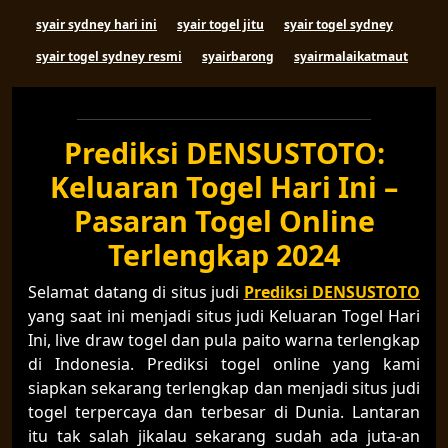
syair sydney hari ini
syair togel jitu
syair togel sydney
syair togel sydney resmi
syairbarong
syairmalaikatmaut
Prediksi DENSUSTOTO:
Keluaran Togel Hari Ini –
Pasaran Togel Online
Terlengkap 2024
Selamat datang di situs judi
Prediksi DENSUSTOTO
yang saat ini menjadi situs judi Keluaran Togel Hari
Ini, live draw togel dan pula paito warna terlengkap
di Indonesia. Prediksi togel online yang kami
siapkan sekarang terlengkap dan menjadi situs judi
togel terpercaya dan terbesar di Dunia. Lantaran
itu tak salah jikalau sekarang sudah ada juta-an