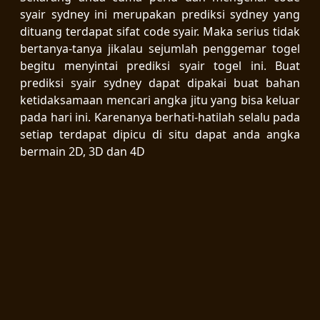
syair sydney ini merupakan prediksi sydney yang
dituang terdapat sifat code syair. Maka serius tidak
bertanya-tanya jikalau sejumlah penggemar togel
begitu menyintai prediksi syair togel ini. Buat
prediksi syair sydney dapat dipakai buat bahan
ketidaksamaan mencari angka jitu yang bisa keluar
pada hari ini. Karenanya berhati-hatilah selalu pada
setiap terdapat dipicu di situ dapat anda angka
bermain 2D, 3D dan 4D