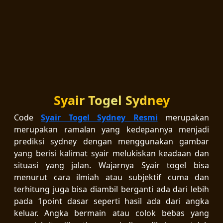
Syair Togel Sydney
Code
Syair Togel Sydney Resmi
merupakan
merupakan ramalan yang kedepannya menjadi
prediksi sydney dengan menggunakan gambar
yang berisi kalimat syair melukiskan keadaan dan
situasi yang jalan. Wajarnya Syair togel bisa
menurut cara ilmiah atau subjektif cuma dan
terhitung juga bisa diambil berganti ada dari lebih
pada 1point dasar seperti hasil ada dari angka
keluar. Angka bermain atau colok bebas yang