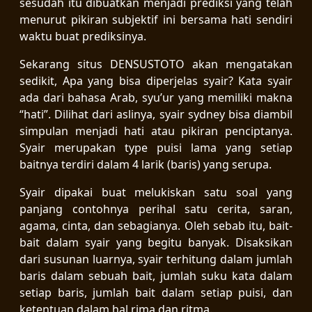
sesudah itu dibuatkan menjadi prediksi yang telah
menurut pikiran subjektif ini bersama hati sendiri
waktu buat prediksinya.
Sekarang situs DENSUSTOTO akan mengatakan
sedikit, Apa yang bisa diperjelas syair? Kata syair
ada dari bahasa Arab, syu’ur yang memiliki makna
“hati”. Dilihat dari aslinya, syair sydney bisa diambil
simpulan menjadi hati atau pikiran penciptanya.
Syair merupakan type puisi lama yang setiap
baitnya terdiri dalam 4 larik (baris) yang serupa.
Syair dipakai buat melukiskan satu soal yang
panjang contohnya perihal satu cerita, saran,
agama, cinta, dan sebagianya. Oleh sebab itu, bait-
bait dalam syair yang begitu banyak. Disaksikan
dari susunan luarnya, syair terhitung dalam jumlah
baris dalam sebuah bait, jumlah suku kata dalam
setiap baris, jumlah bait dalam setiap puisi, dan
ketentuan dalam hal rima dan ritma.