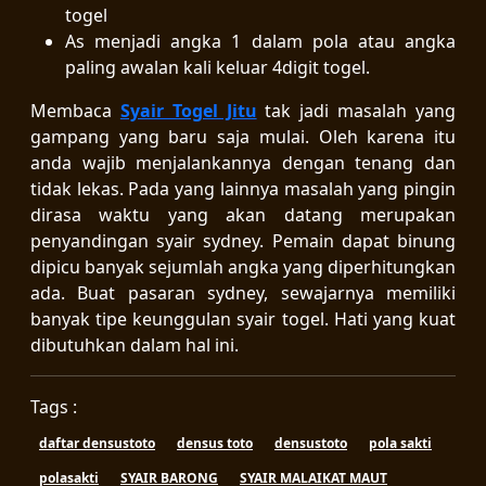
togel
As menjadi angka 1 dalam pola atau angka
paling awalan kali keluar 4digit togel.
Membaca
Syair Togel Jitu
tak jadi masalah yang
gampang yang baru saja mulai. Oleh karena itu
anda wajib menjalankannya dengan tenang dan
tidak lekas. Pada yang lainnya masalah yang pingin
dirasa waktu yang akan datang merupakan
penyandingan syair sydney. Pemain dapat binung
dipicu banyak sejumlah angka yang diperhitungkan
ada. Buat pasaran sydney, sewajarnya memiliki
banyak tipe keunggulan syair togel. Hati yang kuat
dibutuhkan dalam hal ini.
Tags :
daftar densustoto
densus toto
densustoto
pola sakti
polasakti
SYAIR BARONG
SYAIR MALAIKAT MAUT