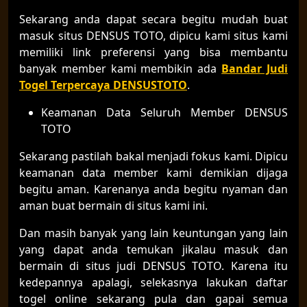
Sekarang anda dapat secara begitu mudah buat
masuk situs DENSUS TOTO, dipicu kami situs kami
memiliki link preferensi yang bisa membantu
banyak member kami membikin ada
Bandar Judi
Togel Terpercaya DENSUSTOTO
.
Keamanan Data Seluruh Member DENSUS
TOTO
Sekarang pastilah bakal menjadi fokus kami. Dipicu
keamanan data member kami demikian dijaga
begitu aman. Karenanya anda begitu nyaman dan
aman buat bermain di situs kami ini.
Dan masih banyak yang lain keuntungan yang lain
yang dapat anda temukan jikalau masuk dan
bermain di situs judi DENSUS TOTO. Karena itu
kedepannya apalagi, selekasnya lakukan daftar
togel online sekarang pula dan gapai semua