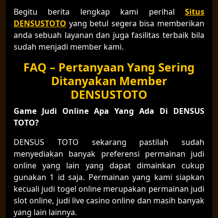
Begitu berita lengkap kami perihal
Situs
DENSUSTOTO
yang betul segera bisa memberikan
anda sebuah layanan dan juga fasilitas terbaik bila
sudah menjadi member kami.
FAQ – Pertanyaan Yang Sering
Ditanyakan Member
DENSUSTOTO
Game Judi Online Apa Yang Ada Di DENSUS
TOTO?
DENSUS TOTO sekarang pastilah sudah
menyediakan banyak preferensi permainan judi
online yang lain yang dapat dimainkan cukup
gunakan 1 id saja. Permainan yang kami siapkan
kecuali judi togel online merupakan permainan judi
slot online, judi live casino online dan masih banyak
yang lain lainnya.