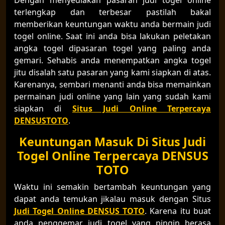
terlengkap dan terbesar pastilah bakal
memberikan keuntungan waktu anda bermain judi
togel online. Saat ini anda bisa lakukan peletakan
angka togel dipasaran togel yang paling anda
gemari. Sehabis anda menempatkan angka togel
jitu disalah satu pasaran yang kami siapkan di atas.
Karenanya, sembari menanti anda bisa memainkan
permainan judi online yang lain yang sudah kami
siapkan di
Situs Judi Online Terpercaya
DENSUSTOTO
.
Keuntungan Masuk Di Situs Judi
Togel Online Terpercaya DENSUS
TOTO
Waktu ini semakin bertambah keuntungan yang
dapat anda temukan jikalau masuk dengan Situs
Judi Togel Online DENSUS TOTO
. Karena itu buat
anda penggemar judi togel yang pingin berasa