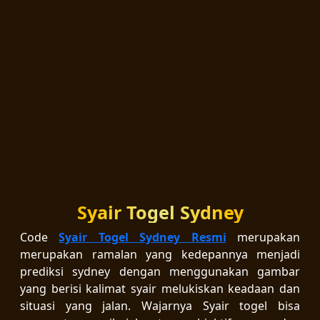
Syair Togel Sydney
Code
Syair Togel Sydney Resmi
merupakan
merupakan ramalan yang kedepannya menjadi
prediksi sydney dengan menggunakan gambar
yang berisi kalimat syair melukiskan keadaan dan
situasi yang jalan. Wajarnya Syair togel bisa