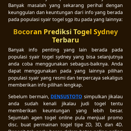
Banyak masalah yang sekarang perihal dengan
keunggulan dan keuntungan dari info yang berada
pada populasi syair togel sgp itu pada yang lainnya:
Bocoran Prediksi Togel Sydney
Terbaru
Banyak info penting yang lain berada pada
populasi syair togel sydney yang bisa selanjutnya
anda coba menggunakan sebagus-baiknya. Anda
dapat menggunakan pada yang lainnya pilihan
populasi syair yang resmi dan terpercaya sekaligus
memberikan info pilihan lengkap.
Sebelum bermain,
DENSUSTOTO
simpulkan jikalau
anda sudah kenali jikalau judi togel tentu
memberikan keuntungan yang lebih besar.
Sejumlah agen togel online pula menjual promo
disc. buat permainan togel tipe 2D, 3D, dan 4D.