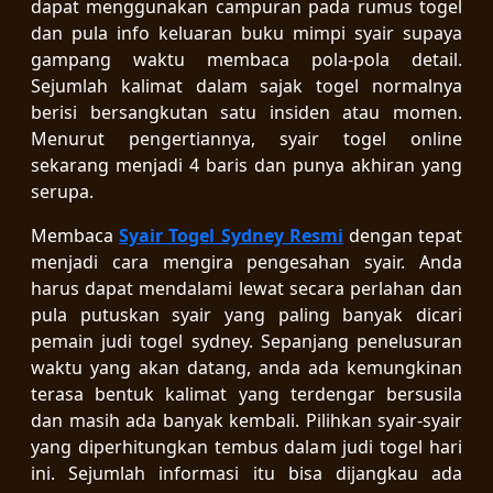
dapat menggunakan campuran pada rumus togel
dan pula info keluaran buku mimpi syair supaya
gampang waktu membaca pola-pola detail.
Sejumlah kalimat dalam sajak togel normalnya
berisi bersangkutan satu insiden atau momen.
Menurut pengertiannya, syair togel online
sekarang menjadi 4 baris dan punya akhiran yang
serupa.
Membaca
Syair Togel Sydney Resmi
dengan tepat
menjadi cara mengira pengesahan syair. Anda
harus dapat mendalami lewat secara perlahan dan
pula putuskan syair yang paling banyak dicari
pemain judi togel sydney. Sepanjang penelusuran
waktu yang akan datang, anda ada kemungkinan
terasa bentuk kalimat yang terdengar bersusila
dan masih ada banyak kembali. Pilihkan syair-syair
yang diperhitungkan tembus dalam judi togel hari
ini. Sejumlah informasi itu bisa dijangkau ada