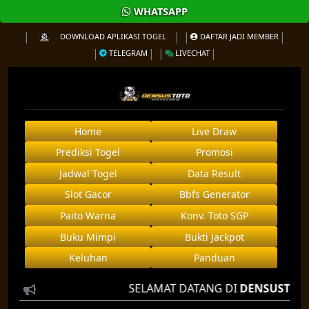
WHATSAPP
DOWNLOAD APLIKASI TOGEL
DAFTAR JADI MEMBER
TELEGRAM
LIVECHAT
Home
Live Draw
Prediksi Togel
Promosi
Jadwal Togel
Data Result
Slot Gacor
Bbfs Generator
Paito Warna
Konv. Toto SGP
Buku Mimpi
Bukti Jackpot
Keluhan
Panduan
SELAMAT DATANG DI
DENSUSTOTO
AGE