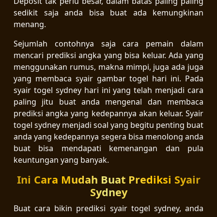
Deposit tak perlu besar, dalam batas paling paling
sedikit saja anda bisa buat ada kemungkinan
menang.
Sejumlah contohnya saja cara pemain dalam
mencari prediksi angka yang bisa keluar. Ada yang
menggunakan rumus, makna mimpi, juga ada juga
yang membaca syair gambar togel hari ini. Pada
syair togel sydney hari ini yang telah menjadi cara
paling jitu buat anda mengenal dan membaca
prediksi angka yang kedepannya akan keluar. Syair
togel sydney menjadi soal yang begitu penting buat
anda yang kedepannya segera bisa menolong anda
buat bisa mendapati kemenangan dan pula
keuntungan yang banyak.
Ini Cara Mudah Buat Prediksi Syair
Sydney
Buat cara bikin prediksi syair togel sydney, anda