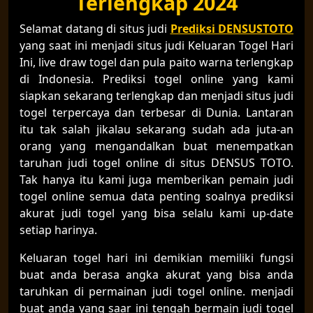
Terlengkap 2024
Selamat datang di situs judi
Prediksi DENSUSTOTO
yang saat ini menjadi situs judi Keluaran Togel Hari
Ini, live draw togel dan pula paito warna terlengkap
di Indonesia. Prediksi togel online yang kami
siapkan sekarang terlengkap dan menjadi situs judi
togel terpercaya dan terbesar di Dunia. Lantaran
itu tak salah jikalau sekarang sudah ada juta-an
orang yang mengandalkan buat menempatkan
taruhan judi togel online di situs DENSUS TOTO.
Tak hanya itu kami juga memberikan pemain judi
togel online semua data penting soalnya prediksi
akurat judi togel yang bisa selalu kami up-date
setiap harinya.
Keluaran togel hari ini demikian memiliki fungsi
buat anda berasa angka akurat yang bisa anda
taruhkan di permainan judi togel online. menjadi
buat anda yang saar ini tengah bermain judi togel