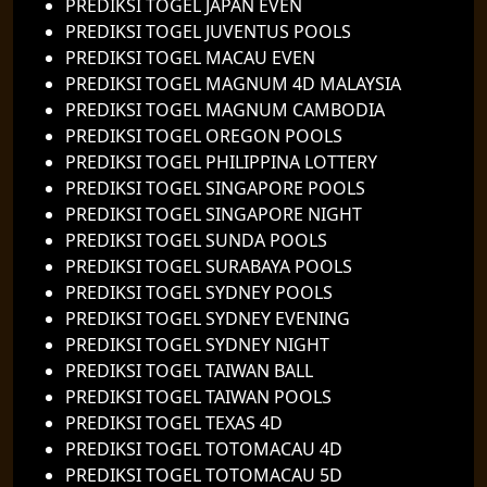
PREDIKSI TOGEL JAPAN EVEN
PREDIKSI TOGEL JUVENTUS POOLS
PREDIKSI TOGEL MACAU EVEN
PREDIKSI TOGEL MAGNUM 4D MALAYSIA
PREDIKSI TOGEL MAGNUM CAMBODIA
PREDIKSI TOGEL OREGON POOLS
PREDIKSI TOGEL PHILIPPINA LOTTERY
PREDIKSI TOGEL SINGAPORE POOLS
PREDIKSI TOGEL SINGAPORE NIGHT
PREDIKSI TOGEL SUNDA POOLS
PREDIKSI TOGEL SURABAYA POOLS
PREDIKSI TOGEL SYDNEY POOLS
PREDIKSI TOGEL SYDNEY EVENING
PREDIKSI TOGEL SYDNEY NIGHT
PREDIKSI TOGEL TAIWAN BALL
PREDIKSI TOGEL TAIWAN POOLS
PREDIKSI TOGEL TEXAS 4D
PREDIKSI TOGEL TOTOMACAU 4D
PREDIKSI TOGEL TOTOMACAU 5D