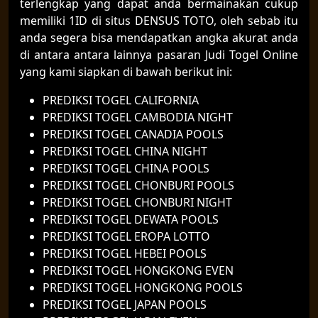
terlengkap yang dapat anda bermainakan cukup
memiliki 1ID di situs DENSUS TOTO, oleh sebab itu
anda segera bisa mendapatkan angka akurat anda
di antara antara lainnya pasaran Judi Togel Online
yang kami siapkan di bawah berikut ini:
PREDIKSI TOGEL CALIFORNIA
PREDIKSI TOGEL CAMBODIA NIGHT
PREDIKSI TOGEL CANADIA POOLS
PREDIKSI TOGEL CHINA NIGHT
PREDIKSI TOGEL CHINA POOLS
PREDIKSI TOGEL CHONBURI POOLS
PREDIKSI TOGEL CHONBURI NIGHT
PREDIKSI TOGEL DEWATA POOLS
PREDIKSI TOGEL EROPA LOTTO
PREDIKSI TOGEL HEBEI POOLS
PREDIKSI TOGEL HONGKONG EVEN
PREDIKSI TOGEL HONGKONG POOLS
PREDIKSI TOGEL JAPAN POOLS