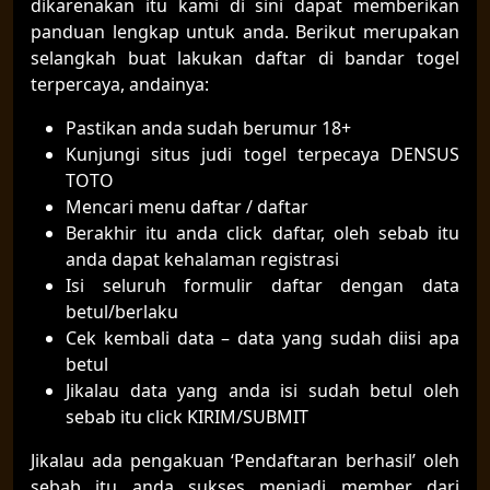
dikarenakan itu kami di sini dapat memberikan
panduan lengkap untuk anda. Berikut merupakan
selangkah buat lakukan daftar di bandar togel
terpercaya, andainya:
Pastikan anda sudah berumur 18+
Kunjungi situs judi togel terpecaya DENSUS
TOTO
Mencari menu daftar / daftar
Berakhir itu anda click daftar, oleh sebab itu
anda dapat kehalaman registrasi
Isi seluruh formulir daftar dengan data
betul/berlaku
Cek kembali data – data yang sudah diisi apa
betul
Jikalau data yang anda isi sudah betul oleh
sebab itu click KIRIM/SUBMIT
Jikalau ada pengakuan ‘Pendaftaran berhasil’ oleh
sebab itu anda sukses menjadi member dari