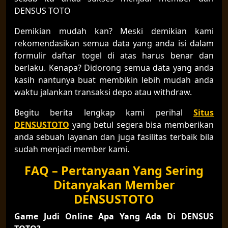
DENSUS TOTO
Demikian mudah kan? Meski demikian kami
rekomendasikan semua data yang anda isi dalam
formulir daftar togel di atas harus benar dan
berlaku. Kenapa? Didorong semua data yang anda
kasih nantunya buat membikin lebih mudah anda
waktu jalankan transaksi depo atau withdraw.
Begitu berita lengkap kami perihal
Situs
DENSUSTOTO
yang betul segera bisa memberikan
anda sebuah layanan dan juga fasilitas terbaik bila
sudah menjadi member kami.
FAQ – Pertanyaan Yang Sering
Ditanyakan Member
DENSUSTOTO
Game Judi Online Apa Yang Ada Di DENSUS