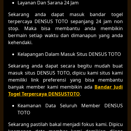
Layanan Dan Sarana 24 Jam
Sekarang anda dapat masuk bandar togel
terpercaya DENSUS TOTO sepanjang 24 jam non
stop. Maka bisa membantu anda membikin
bermain setiap waktu dan dimanapun yang anda
kehendaki.
Kelapangan Dalam Masuk Situs DENSUS TOTO
Sekarang anda dapat secara begitu mudah buat
masuk situs DENSUS TOTO, dipicu kami situs kami
memiliki link preferensi yang bisa membantu
banyak member kami membikin ada
Bandar Judi
Togel Terpercaya DENSUSTOTO
.
Keamanan Data Seluruh Member DENSUS
TOTO
Sekarang pastilah bakal menjadi fokus kami. Dipicu