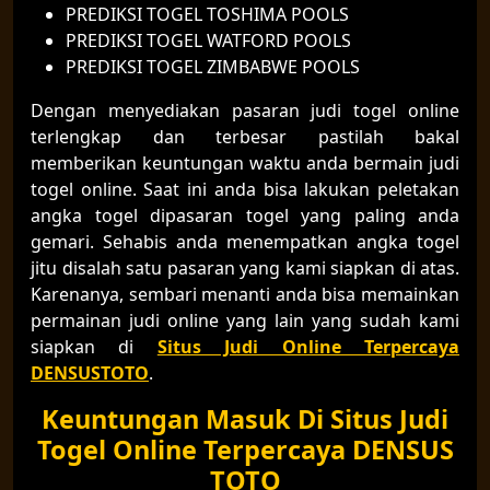
PREDIKSI TOGEL TOSHIMA POOLS
PREDIKSI TOGEL WATFORD POOLS
PREDIKSI TOGEL ZIMBABWE POOLS
Dengan menyediakan pasaran judi togel online
terlengkap dan terbesar pastilah bakal
memberikan keuntungan waktu anda bermain judi
togel online. Saat ini anda bisa lakukan peletakan
angka togel dipasaran togel yang paling anda
gemari. Sehabis anda menempatkan angka togel
jitu disalah satu pasaran yang kami siapkan di atas.
Karenanya, sembari menanti anda bisa memainkan
permainan judi online yang lain yang sudah kami
siapkan di
Situs Judi Online Terpercaya
DENSUSTOTO
.
Keuntungan Masuk Di Situs Judi
Togel Online Terpercaya DENSUS
TOTO