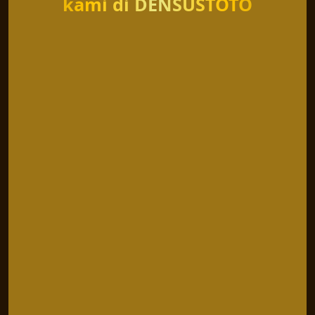
kami di
DENSUSTOTO