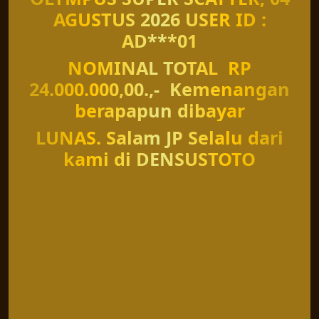
AGUSTUS 2026 USER ID :
AD***01
NOMINAL TOTAL RP
24.000.000,00.,- Kemenangan
berapapun dibayar
LUNAS
. Salam JP Selalu dari
kami di
DENSUSTOTO