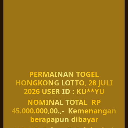
PERMAINAN TOGEL
HONGKONG LOTTO, 28 JULI
2026 USER ID : KU**YU
NOMINAL TOTAL RP
45.000.000,00.,- Kemenangan
berapapun dibayar