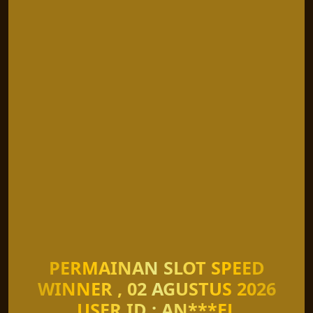
PERMAINAN SLOT SPEED
WINNER , 02 AGUSTUS 2026
USER ID : AN***EL