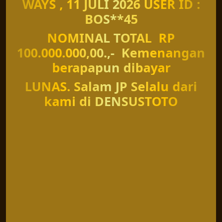
WAYS , 11 JULI 2026 USER ID :
BOS**45
NOMINAL TOTAL RP
100.000.000,00.,- Kemenangan
berapapun dibayar
LUNAS
. Salam JP Selalu dari
kami di
DENSUSTOTO