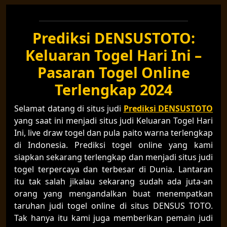
Prediksi DENSUSTOTO:
Keluaran Togel Hari Ini –
Pasaran Togel Online
Terlengkap 2024
Selamat datang di situs judi
Prediksi DENSUSTOTO
yang saat ini menjadi situs judi Keluaran Togel Hari
Ini, live draw togel dan pula paito warna terlengkap
di Indonesia. Prediksi togel online yang kami
siapkan sekarang terlengkap dan menjadi situs judi
togel terpercaya dan terbesar di Dunia. Lantaran
itu tak salah jikalau sekarang sudah ada juta-an
orang yang mengandalkan buat menempatkan
taruhan judi togel online di situs DENSUS TOTO.
Tak hanya itu kami juga memberikan pemain judi