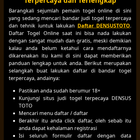
Terpercaya dan Terlengkap
Barangkali sejumlah pemain togel online di sini
yang sedang mencari bandar judi togel terpercaya
dan tehnik iuntuk lakukan
Daftar DENSUSTOTO
.
Daftar Togel Online saat ini bisa nada lakukan
dengan sangat mudah dan gratis, meski demikian
kalau anda belum ketahui cara mendaftarnya
dikarenakan itu kami di sini dapat memberikan
panduan lengkap untuk anda. Berikut merupakan
selangkah buat lakukan daftar di bandar togel
terpercaya, andainya:
Pastikan anda sudah berumur 18+
Kunjungi situs judi togel terpecaya DENSUS
TOTO
Mencari menu daftar / daftar
Berakhir itu anda click daftar, oleh sebab itu
anda dapat kehalaman registrasi
Isi seluruh formulir daftar dengan data