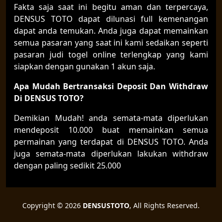
Fakta saja saat ini begitu aman dan terpercaya,
DENSUS TOTO dapat dilunasi full kemenangan
dapat anda temukan. Anda juga dapat memainkan
semua pasaran yang saat ini kami sedaikan seperti
pasaran judi togel online terlengkap yang kami
siapkan dengan gunakan 1 akun saja.
Apa Mudah
Bert
ransaksi Deposit Dan Withdraw
Di DENSUS TOTO?
Demikian Mudah! anda semata-mata diperlukan
mendeposit 10.000 buat memainkan semua
permainan yang terdapat di DENSUS TOTO. Anda
juga semata-mata diperlukan lakukan withdraw
dengan paling sedikit 25.000
Copyright © 2026
DENSUSTOTO
, All Rights Reserved.