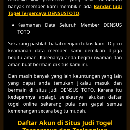
banyak member kami membikin ada
Bandar Judi
Togel Terpercaya DENSUSTOTO
.
Keamanan Data Seluruh Member DENSUS
TOTO
Sekarang pastilah bakal menjadi fokus kami. Dipicu
keamanan data member kami demikian dijaga
begitu aman. Karenanya anda begitu nyaman dan
aman buat bermain di situs kami ini.
Dan masih banyak yang lain keuntungan yang lain
yang dapat anda temukan jikalau masuk dan
bermain di situs judi DENSUS TOTO. Karena itu
kedepannya apalagi, selekasnya lakukan daftar
togel online sekarang pula dan gapai semua
kemenangan secara begitu mudah.
Daftar Akun di Situs Judi Togel