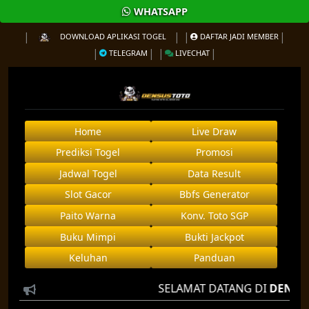
WHATSAPP
DOWNLOAD APLIKASI TOGEL
DAFTAR JADI MEMBER
TELEGRAM
LIVECHAT
Home
Live Draw
Prediksi Togel
Promosi
Jadwal Togel
Data Result
Slot Gacor
Bbfs Generator
Paito Warna
Konv. Toto SGP
Buku Mimpi
Bukti Jackpot
Keluhan
Panduan
SELAMAT DATANG DI
DENSUS