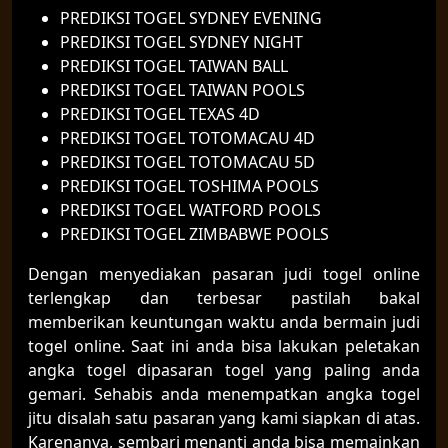
PREDIKSI TOGEL SYDNEY EVENING
PREDIKSI TOGEL SYDNEY NIGHT
PREDIKSI TOGEL TAIWAN BALL
PREDIKSI TOGEL TAIWAN POOLS
PREDIKSI TOGEL TEXAS 4D
PREDIKSI TOGEL TOTOMACAU 4D
PREDIKSI TOGEL TOTOMACAU 5D
PREDIKSI TOGEL TOSHIMA POOLS
PREDIKSI TOGEL WATFORD POOLS
PREDIKSI TOGEL ZIMBABWE POOLS
Dengan menyediakan pasaran judi togel online
terlengkap dan terbesar pastilah bakal
memberikan keuntungan waktu anda bermain judi
togel online. Saat ini anda bisa lakukan peletakan
angka togel dipasaran togel yang paling anda
gemari. Sehabis anda menempatkan angka togel
jitu disalah satu pasaran yang kami siapkan di atas.
Karenanya, sembari menanti anda bisa memainkan