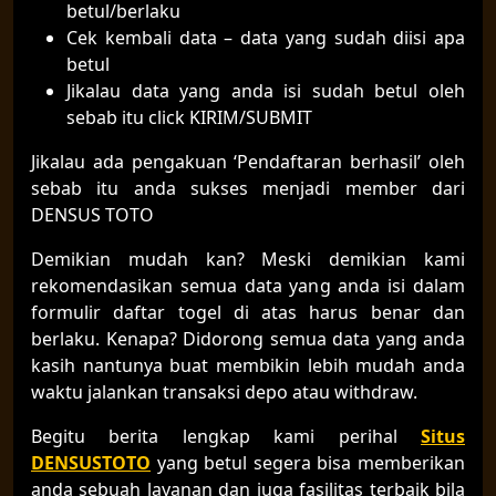
betul/berlaku
Cek kembali data – data yang sudah diisi apa
betul
Jikalau data yang anda isi sudah betul oleh
sebab itu click KIRIM/SUBMIT
Jikalau ada pengakuan ‘Pendaftaran berhasil’ oleh
sebab itu anda sukses menjadi member dari
DENSUS TOTO
Demikian mudah kan? Meski demikian kami
rekomendasikan semua data yang anda isi dalam
formulir daftar togel di atas harus benar dan
berlaku. Kenapa? Didorong semua data yang anda
kasih nantunya buat membikin lebih mudah anda
waktu jalankan transaksi depo atau withdraw.
Begitu berita lengkap kami perihal
Situs
DENSUSTOTO
yang betul segera bisa memberikan
anda sebuah layanan dan juga fasilitas terbaik bila