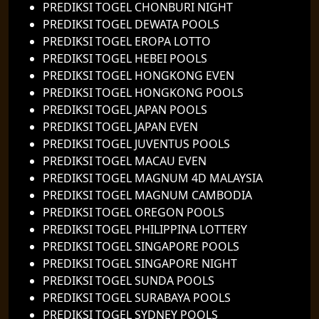
PREDIKSI TOGEL CHONBURI NIGHT
PREDIKSI TOGEL DEWATA POOLS
PREDIKSI TOGEL EROPA LOTTO
PREDIKSI TOGEL HEBEI POOLS
PREDIKSI TOGEL HONGKONG EVEN
PREDIKSI TOGEL HONGKONG POOLS
PREDIKSI TOGEL JAPAN POOLS
PREDIKSI TOGEL JAPAN EVEN
PREDIKSI TOGEL JUVENTUS POOLS
PREDIKSI TOGEL MACAU EVEN
PREDIKSI TOGEL MAGNUM 4D MALAYSIA
PREDIKSI TOGEL MAGNUM CAMBODIA
PREDIKSI TOGEL OREGON POOLS
PREDIKSI TOGEL PHILIPPINA LOTTERY
PREDIKSI TOGEL SINGAPORE POOLS
PREDIKSI TOGEL SINGAPORE NIGHT
PREDIKSI TOGEL SUNDA POOLS
PREDIKSI TOGEL SURABAYA POOLS
PREDIKSI TOGEL SYDNEY POOLS