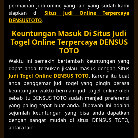
permainan judi online yang lain yang sudah kami
siapkan di
Situs Judi Online Terpercaya
DENSUSTOTO
.
Keuntungan Masuk Di Situs Judi
Togel Online Terpercaya DENSUS
TOTO
Waktu ini semakin bertambah keuntungan yang
dapat anda temukan jikalau masuk dengan Situs
Judi Togel Online DENSUS TOTO
. Karena itu buat
anda penggemar judi togel yang pingin berasa
keuntungan waktu bermain judi togel online oleh
sebab itu DENSUS TOTO sudah menjadi preferensi
yang paling tepat buat anda. Dibawah ini adalah
sejumlah keuntungan yang bisa anda dapatkan
dengan sangat mudah di situs DENSUS TOTO,
antara lain: