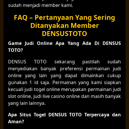
sudah menjadi member kami.
FAQ – Pertanyaan Yang Sering
Ditanyakan Member
DENSUSTOTO
Game Judi Online Apa Yang Ada Di DENSUS
TOTO?
DENSUS TOTO sekarang pastilah sudah
menyediakan banyak preferensi permainan judi
online yang lain yang dapat dimainkan cukup
gunakan 1 id saja. Permainan yang kami siapkan
kecuali judi togel online merupakan permainan judi
slot online, judi live casino online dan masih banyak
yang lain lainnya.
Apa Situs Togel DENSUS TOTO Terpercaya dan
Aman?