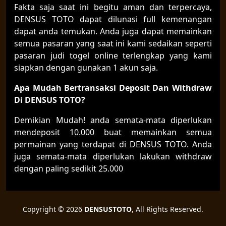
Fakta saja saat ini begitu aman dan terpercaya,
DENSUS TOTO dapat dilunasi full kemenangan
dapat anda temukan. Anda juga dapat memainkan
semua pasaran yang saat ini kami sedaikan seperti
pasaran judi togel online terlengkap yang kami
siapkan dengan gunakan 1 akun saja.
Apa Mudah
Bert
ransaksi Deposit Dan Withdraw
Di DENSUS TOTO?
Demikian Mudah! anda semata-mata diperlukan
mendeposit 10.000 buat memainkan semua
permainan yang terdapat di DENSUS TOTO. Anda
juga semata-mata diperlukan lakukan withdraw
dengan paling sedikit 25.000
Copyright © 2026
DENSUSTOTO
, All Rights Reserved.