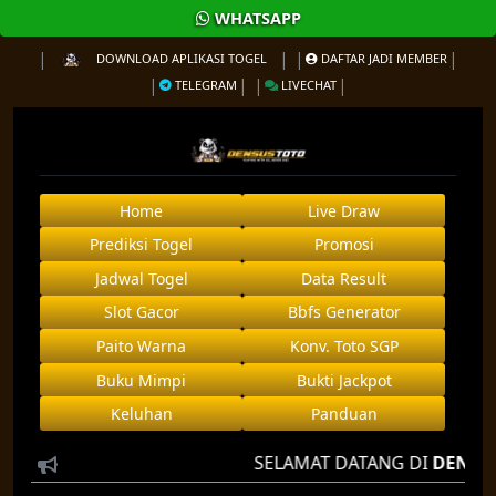
WHATSAPP
DOWNLOAD APLIKASI TOGEL
DAFTAR JADI MEMBER
TELEGRAM
LIVECHAT
Home
Live Draw
Prediksi Togel
Promosi
Jadwal Togel
Data Result
Slot Gacor
Bbfs Generator
Paito Warna
Konv. Toto SGP
Buku Mimpi
Bukti Jackpot
Keluhan
Panduan
SELAMAT DATANG DI
DENSUS