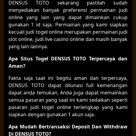
DENSUS TOTO sekarang pastilah sudah
menyediakan banyak preferensi permainan judi
online yang lain yang dapat dimainkan cukup
gunakan 1 id saja. Permainan yang kami siapkan
kecuali judi togel online merupakan permainan judi
slot online, judi live casino online dan masih banyak
yang lain lainnya.
Apa Situs Togel DENSUS TOTO Terpercaya dan
Aman?
Fakta saja saat ini begitu aman dan terpercaya,
DENSUS TOTO dapat dilunasi full kemenangan
dapat anda temukan. Anda juga dapat memainkan
semua pasaran yang saat ini kami sedaikan seperti
pasaran judi togel online terlengkap yang kami
siapkan dengan gunakan 1 akun saja.
Apa Mudah
Bert
ransaksi Deposit Dan Withdraw
Di DENSUS TOTO?