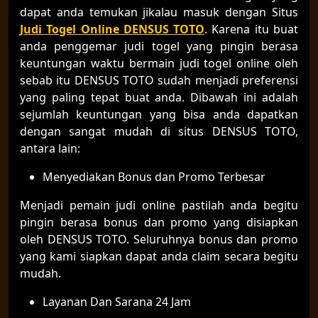
dapat anda temukan jikalau masuk dengan Situs
Judi Togel Online DENSUS TOTO
. Karena itu buat
anda penggemar judi togel yang pingin berasa
keuntungan waktu bermain judi togel online oleh
sebab itu DENSUS TOTO sudah menjadi preferensi
yang paling tepat buat anda. Dibawah ini adalah
sejumlah keuntungan yang bisa anda dapatkan
dengan sangat mudah di situs DENSUS TOTO,
antara lain:
Menyediakan Bonus dan Promo Terbesar
Menjadi pemain judi online pastilah anda begitu
pingin berasa bonus dan promo yang disiapkan
oleh DENSUS TOTO. Seluruhnya bonus dan promo
yang kami siapkan dapat anda claim secara begitu
mudah.
Layanan Dan Sarana 24 Jam