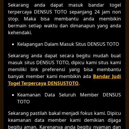
Sekarang anda dapat masuk bandar togel
terpercaya DENSUS TOTO sepanjang 24 jam non
stop. Maka bisa membantu anda membikin
bermain setiap waktu dan dimanapun yang anda
kehendaki.
Kelapangan Dalam Masuk Situs DENSUS TOTO
Sekarang anda dapat secara begitu mudah buat
masuk situs DENSUS TOTO, dipicu kami situs kami
memiliki link preferensi yang bisa membantu
banyak member kami membikin ada
Bandar Judi
Togel Terpercaya DENSUSTOTO
.
Keamanan Data Seluruh Member DENSUS
TOTO
Sekarang pastilah bakal menjadi fokus kami. Dipicu
keamanan data member kami demikian dijaga
begitu aman. Karenanya anda begitu nyaman dan