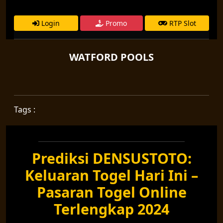
…
Login
Promo
RTP Slot
WATFORD POOLS
Tags :
Prediksi DENSUSTOTO:
Keluaran Togel Hari Ini –
Pasaran Togel Online
Terlengkap 2024