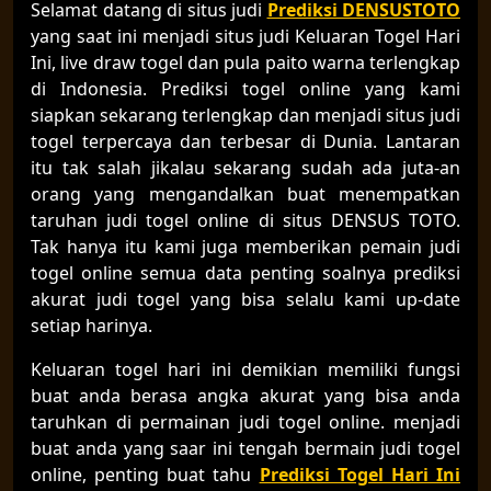
Selamat datang di situs judi
Prediksi DENSUSTOTO
yang saat ini menjadi situs judi Keluaran Togel Hari
Ini, live draw togel dan pula paito warna terlengkap
di Indonesia. Prediksi togel online yang kami
siapkan sekarang terlengkap dan menjadi situs judi
togel terpercaya dan terbesar di Dunia. Lantaran
itu tak salah jikalau sekarang sudah ada juta-an
orang yang mengandalkan buat menempatkan
taruhan judi togel online di situs DENSUS TOTO.
Tak hanya itu kami juga memberikan pemain judi
togel online semua data penting soalnya prediksi
akurat judi togel yang bisa selalu kami up-date
setiap harinya.
Keluaran togel hari ini demikian memiliki fungsi
buat anda berasa angka akurat yang bisa anda
taruhkan di permainan judi togel online. menjadi
buat anda yang saar ini tengah bermain judi togel
online, penting buat tahu
Prediksi Togel Hari Ini