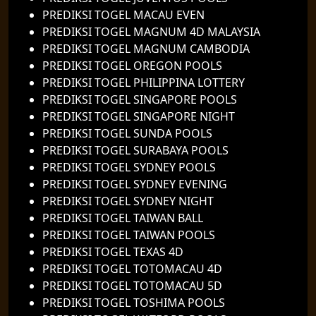
PREDIKSI TOGEL MACAU EVEN
PREDIKSI TOGEL MAGNUM 4D MALAYSIA
PREDIKSI TOGEL MAGNUM CAMBODIA
PREDIKSI TOGEL OREGON POOLS
PREDIKSI TOGEL PHILIPPINA LOTTERY
PREDIKSI TOGEL SINGAPORE POOLS
PREDIKSI TOGEL SINGAPORE NIGHT
PREDIKSI TOGEL SUNDA POOLS
PREDIKSI TOGEL SURABAYA POOLS
PREDIKSI TOGEL SYDNEY POOLS
PREDIKSI TOGEL SYDNEY EVENING
PREDIKSI TOGEL SYDNEY NIGHT
PREDIKSI TOGEL TAIWAN BALL
PREDIKSI TOGEL TAIWAN POOLS
PREDIKSI TOGEL TEXAS 4D
PREDIKSI TOGEL TOTOMACAU 4D
PREDIKSI TOGEL TOTOMACAU 5D
PREDIKSI TOGEL TOSHIMA POOLS