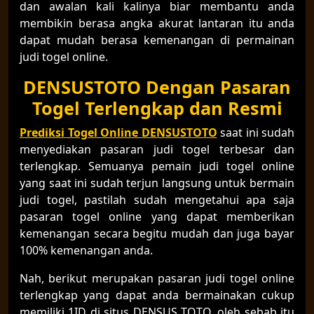
dan awalan kali kalinya biar membantu anda
membikin berasa angka akurat lantaran itu anda
dapat mudah berasa kemenangan di permainan
judi togel online.
DENSUSTOTO Dengan Pasaran
Togel Terlengkap dan Resmi
Prediksi Togel Online DENSUSTOTO
saat ini sudah
menyediakan pasaran judi togel terbesar dan
terlengkap. Semuanya pemain judi togel online
yang saat ini sudah terjun langsung untuk bermain
judi togel, pastilah sudah mengetahui apa saja
pasaran togel online yang dapat memberikan
kemenangan secara begitu mudah dan juga bayar
100% kemenangan anda.
Nah, berikut merupakan pasaran judi togel online
terlengkap yang dapat anda bermainakan cukup
memiliki 1ID di situs DENSUS TOTO, oleh sebab itu