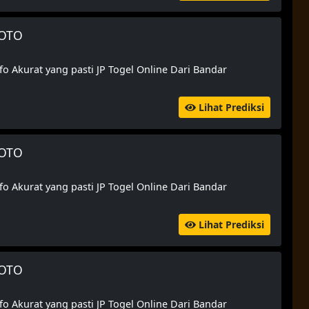
TOTO
o Akurat yang pasti JP Togel Online Dari Bandar
Lihat Prediksi
TOTO
o Akurat yang pasti JP Togel Online Dari Bandar
Lihat Prediksi
TOTO
o Akurat yang pasti JP Togel Online Dari Bandar