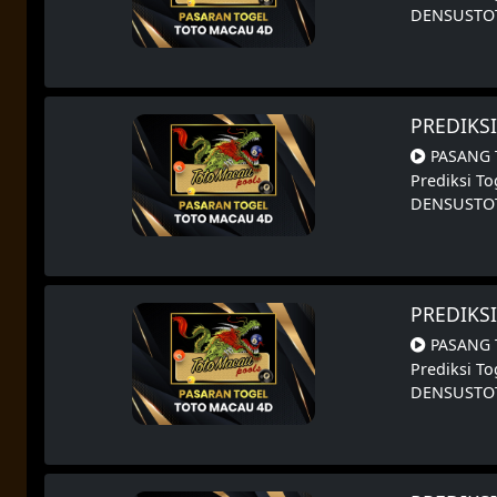
DENSUSTO
PREDIKS
PASANG 
Prediksi To
DENSUSTO
PREDIKS
PASANG 
Prediksi To
DENSUSTO