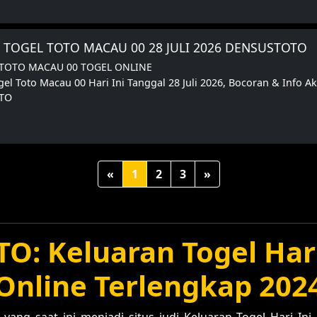
I TOGEL TOTO MACAU 00 28 JULI 2026 DENSUSTOTO
TOTO MACAU 00 TOGEL ONLINE
gel Toto Macau 00 Hari Ini Tanggal 28 Juli 2026,
Bocoran & Info Ak
TO
«
1
2
3
»
: Keluaran Togel Hari
Online Terlengkap 202
yang saat ini menjadi situs judi Keluaran Togel Hari Ini