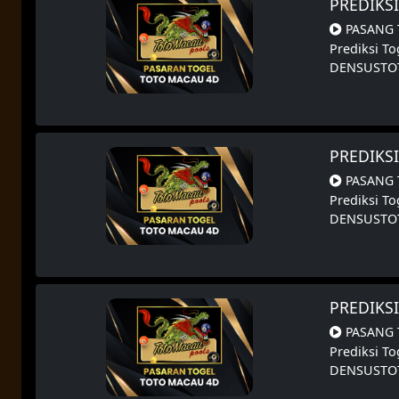
PREDIKS
PASANG 
Prediksi To
DENSUSTO
PREDIKS
PASANG 
Prediksi To
DENSUSTO
PREDIKS
PASANG 
Prediksi To
DENSUSTO