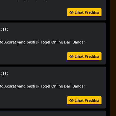
Lihat Prediksi
TOTO
o Akurat yang pasti JP Togel Online Dari Bandar
Lihat Prediksi
TOTO
o Akurat yang pasti JP Togel Online Dari Bandar
Lihat Prediksi