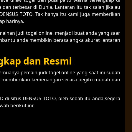
dan terbesar di Dunia. Lantaran itu tak salah jikalau
s DENSUS TOTO. Tak hanya itu kami juga memberikan
ap harinya.
mainan judi togel online. menjadi buat anda yang saar
embantu anda membikin berasa angka akurat lantaran
gkap dan Resmi
emuanya pemain judi togel online yang saat ini sudah
apat memberikan kemenangan secara begitu mudah dan
ID di situs DENSUS TOTO, oleh sebab itu anda segera
ah berikut ini: