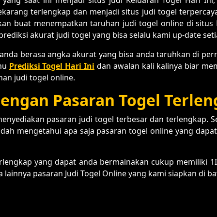
ekarang terlengkap dan menjadi situs judi togel terpercaya 
an buat menempatkan taruhan judi togel online di situ
rediksi akurat judi togel yang bisa selalu kami up-date seti
t anda berasa angka akurat yang bisa anda taruhkan di per
ahu
Prediksi Togel Hari Ini
dan awalan kali kalinya biar m
n judi togel online.
ngan Pasaran Togel Terlen
menyediakan pasaran judi togel terbesar dan terlengkap. S
h sudah mengetahui apa saja pasaran togel online yang d
erlengkap yang dapat anda bermainakan cukup memiliki 1
lainnya pasaran Judi Togel Online yang kami siapkan di baw