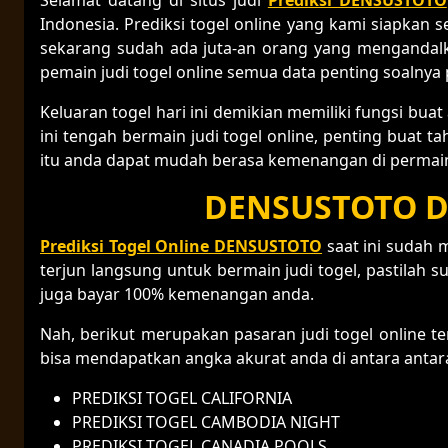
Indonesia. Prediksi togel online yang kami siapkan s
sekarang sudah ada juta-an orang yang mengandalk
pemain judi togel online semua data penting soalnya p
Keluaran togel hari ini demikian memiliki fungsi bua
ini tengah bermain judi togel online, penting buat t
itu anda dapat mudah berasa kemenangan di permaina
DENSUSTOTO De
Prediksi Togel Online DENSUSTOTO
saat ini sudah 
terjun langsung untuk bermain judi togel, pastila
juga bayar 100% kemenangan anda.
Nah, berikut merupakan pasaran judi togel online t
bisa mendapatkan angka akurat anda di antara antara 
PREDIKSI TOGEL CALIFORNIA
PREDIKSI TOGEL CAMBODIA NIGHT
PREDIKSI TOGEL CANADIA POOLS