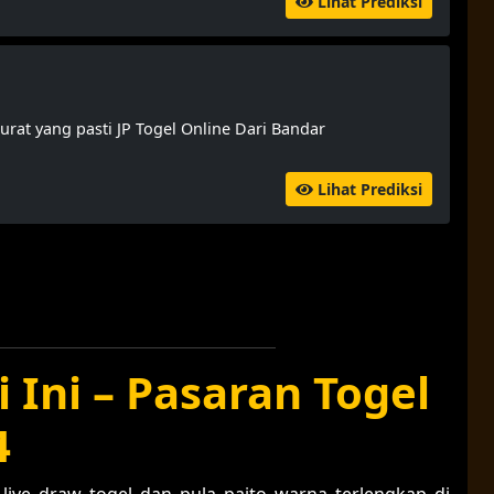
Lihat Prediksi
urat yang pasti JP Togel Online Dari Bandar
Lihat Prediksi
 Ini – Pasaran Togel
4
, live draw togel dan pula paito warna terlengkap di