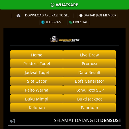
WHATSAPP
DOWNLOAD APLIKASI TOGEL
DAFTAR JADI MEMBER
TELEGRAM
LIVECHAT
Home
Live Draw
Prediksi Togel
Promosi
Jadwal Togel
Data Result
Slot Gacor
Bbfs Generator
Paito Warna
Konv. Toto SGP
Buku Mimpi
Bukti Jackpot
Keluhan
Panduan
SELAMAT DATANG DI
DENSUSTOTO
AG