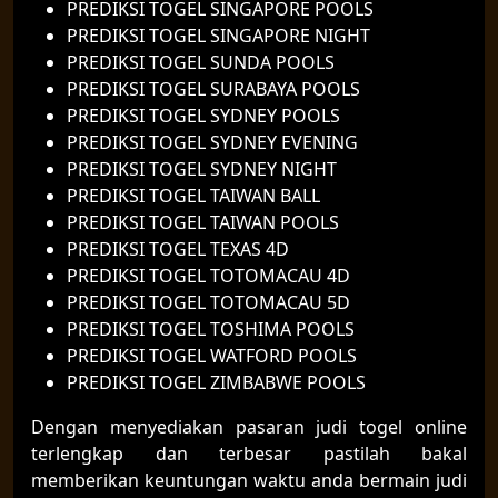
PREDIKSI TOGEL SINGAPORE POOLS
PREDIKSI TOGEL SINGAPORE NIGHT
PREDIKSI TOGEL SUNDA POOLS
PREDIKSI TOGEL SURABAYA POOLS
PREDIKSI TOGEL SYDNEY POOLS
PREDIKSI TOGEL SYDNEY EVENING
PREDIKSI TOGEL SYDNEY NIGHT
PREDIKSI TOGEL TAIWAN BALL
PREDIKSI TOGEL TAIWAN POOLS
PREDIKSI TOGEL TEXAS 4D
PREDIKSI TOGEL TOTOMACAU 4D
PREDIKSI TOGEL TOTOMACAU 5D
PREDIKSI TOGEL TOSHIMA POOLS
PREDIKSI TOGEL WATFORD POOLS
PREDIKSI TOGEL ZIMBABWE POOLS
Dengan menyediakan pasaran judi togel online
terlengkap dan terbesar pastilah bakal
memberikan keuntungan waktu anda bermain judi