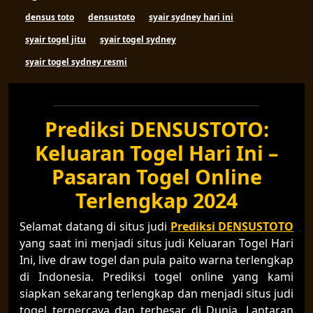
densus toto
densustoto
syair sydney hari ini
syair togel jitu
syair togel sydney
syair togel sydney resmi
Prediksi DENSUSTOTO:
Keluaran Togel Hari Ini –
Pasaran Togel Online
Terlengkap 2024
Selamat datang di situs judi
Prediksi DENSUSTOTO
yang saat ini menjadi situs judi Keluaran Togel Hari
Ini, live draw togel dan pula paito warna terlengkap
di Indonesia. Prediksi togel online yang kami
siapkan sekarang terlengkap dan menjadi situs judi
togel terpercaya dan terbesar di Dunia. Lantaran