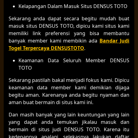
Kelapangan Dalam Masuk Situs DENSUS TOTO
Sekarang anda dapat secara begitu mudah buat
masuk situs DENSUS TOTO, dipicu kami situs kami
memiliki link preferensi yang bisa membantu
banyak member kami membikin ada
Bandar Judi
Togel Terpercaya DENSUSTOTO
.
Keamanan Data Seluruh Member DENSUS
TOTO
Sekarang pastilah bakal menjadi fokus kami. Dipicu
keamanan data member kami demikian dijaga
begitu aman. Karenanya anda begitu nyaman dan
aman buat bermain di situs kami ini.
Dan masih banyak yang lain keuntungan yang lain
yang dapat anda temukan jikalau masuk dan
bermain di situs judi DENSUS TOTO. Karena itu
kedepannya apalagi, selekasnya lakukan daftar