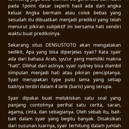
pada 1point dasar seperti hasil ada dari angka
keluar. Angka bermain atau colok bebas yang
sesudah itu dibuatkan menjadi prediksi yang telah
menurut pikiran subjektif ini bersama hati sendiri
waktu buat prediksinya.
Sekarang situs DENSUSTOTO akan mengatakan
sedikit, Apa yang bisa diperjelas syair? Kata syair
ada dari bahasa Arab, syu’ur yang memiliki makna
“hati”. Dilihat dari aslinya, syair sydney bisa diambil
simpulan menjadi hati atau pikiran penciptanya.
Syair merupakan type puisi lama yang setiap
baitnya terdiri dalam 4 larik (baris) yang serupa.
Syair dipakai buat melukiskan satu soal yang
panjang contohnya perihal satu cerita, saran,
agama, cinta, dan sebagianya. Oleh sebab itu, bait-
bait dalam syair yang begitu banyak. Disaksikan
dari susunan luarnya, syair terhitung dalam jumlah