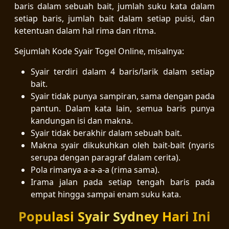
baris dalam sebuah bait, jumlah suku kata dalam
setiap baris, jumlah bait dalam setiap puisi, dan
ketentuan dalam hal rima dan ritma.
Sejumlah Kode Syair Togel Online, misalnya:
Syair terdiri dalam 4 baris/larik dalam setiap
bait.
Syair tidak punya sampiran, sama dengan pada
pantun. Dalam kata lain, semua baris punya
kandungan isi dan makna.
Syair tidak berakhir dalam sebuah bait.
Makna syair dikukuhkan oleh bait-bait (nyaris
serupa dengan paragraf dalam cerita).
Pola rimanya a-a-a-a (rima sama).
Irama jalan pada setiap tengah baris pada
empat hingga sampai enam suku kata.
Populasi Syair Sydney Hari Ini