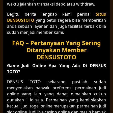
waktu jalankan transaksi depo atau withdraw.
Begitu berita lengkap kami perihal
Situs
DENSUSTOTO
yang betul segera bisa memberikan
anda sebuah layanan dan juga fasilitas terbaik bila
sudah menjadi member kami.
FAQ – Pertanyaan Yang Sering
Ditanyakan Member
DENSUSTOTO
Game Judi Online Apa Yang Ada Di DENSUS
TOTO?
DENSUS TOTO sekarang pastilah sudah
menyediakan banyak preferensi permainan judi
online yang lain yang dapat dimainkan cukup
gunakan 1 id saja. Permainan yang kami siapkan
kecuali judi togel online merupakan permainan judi
slot online, judi live casino online dan masih banyak