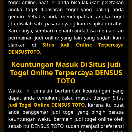
togel online. Saat ini anda bisa lakukan peletakan
angka togel dipasaran togel yang paling anda
gemari. Sehabis anda menempatkan angka togel
jitu disalah satu pasaran yang kami siapkan di atas.
Karenanya, sembari menanti anda bisa memainkan
permainan judi online yang lain yang sudah kami
siapkan di
Situs Judi Online Terpercaya
DENSUSTOTO
.
Keuntungan Masuk Di Situs Judi
Togel Online Terpercaya DENSUS
TOTO
Waktu ini semakin bertambah keuntungan yang
dapat anda temukan jikalau masuk dengan Situs
Judi Togel Online DENSUS TOTO
. Karena itu buat
anda penggemar judi togel yang pingin berasa
keuntungan waktu bermain judi togel online oleh
sebab itu DENSUS TOTO sudah menjadi preferensi