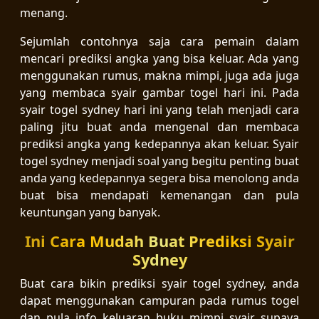
menang.
Sejumlah contohnya saja cara pemain dalam
mencari prediksi angka yang bisa keluar. Ada yang
menggunakan rumus, makna mimpi, juga ada juga
yang membaca syair gambar togel hari ini. Pada
syair togel sydney hari ini yang telah menjadi cara
paling jitu buat anda mengenal dan membaca
prediksi angka yang kedepannya akan keluar. Syair
togel sydney menjadi soal yang begitu penting buat
anda yang kedepannya segera bisa menolong anda
buat bisa mendapati kemenangan dan pula
keuntungan yang banyak.
Ini Cara Mudah Buat Prediksi Syair
Sydney
Buat cara bikin prediksi syair togel sydney, anda
dapat menggunakan campuran pada rumus togel
dan pula info keluaran buku mimpi syair supaya