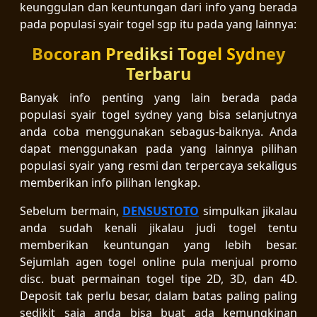
keunggulan dan keuntungan dari info yang berada
pada populasi syair togel sgp itu pada yang lainnya:
Bocoran Prediksi Togel Sydney
Terbaru
Banyak info penting yang lain berada pada
populasi syair togel sydney yang bisa selanjutnya
anda coba menggunakan sebagus-baiknya. Anda
dapat menggunakan pada yang lainnya pilihan
populasi syair yang resmi dan terpercaya sekaligus
memberikan info pilihan lengkap.
Sebelum bermain,
DENSUSTOTO
simpulkan jikalau
anda sudah kenali jikalau judi togel tentu
memberikan keuntungan yang lebih besar.
Sejumlah agen togel online pula menjual promo
disc. buat permainan togel tipe 2D, 3D, dan 4D.
Deposit tak perlu besar, dalam batas paling paling
sedikit saja anda bisa buat ada kemungkinan