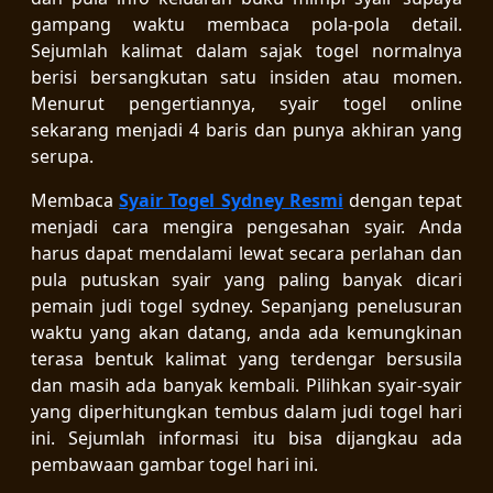
gampang waktu membaca pola-pola detail.
Sejumlah kalimat dalam sajak togel normalnya
berisi bersangkutan satu insiden atau momen.
Menurut pengertiannya, syair togel online
sekarang menjadi 4 baris dan punya akhiran yang
serupa.
Membaca
Syair Togel Sydney Resmi
dengan tepat
menjadi cara mengira pengesahan syair. Anda
harus dapat mendalami lewat secara perlahan dan
pula putuskan syair yang paling banyak dicari
pemain judi togel sydney. Sepanjang penelusuran
waktu yang akan datang, anda ada kemungkinan
terasa bentuk kalimat yang terdengar bersusila
dan masih ada banyak kembali. Pilihkan syair-syair
yang diperhitungkan tembus dalam judi togel hari
ini. Sejumlah informasi itu bisa dijangkau ada
pembawaan gambar togel hari ini.