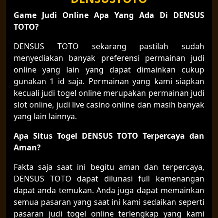
Game Judi Online Apa Yang Ada Di DENSUS
TOTO?
DENSUS TOTO sekarang pastilah sudah
menyediakan banyak preferensi permainan judi
online yang lain yang dapat dimainkan cukup
gunakan 1 id saja. Permainan yang kami siapkan
kecuali judi togel online merupakan permainan judi
slot online, judi live casino online dan masih banyak
yang lain lainnya.
Apa Situs Togel DENSUS TOTO Terpercaya dan
Aman?
Fakta saja saat ini begitu aman dan terpercaya,
DENSUS TOTO dapat dilunasi full kemenangan
dapat anda temukan. Anda juga dapat memainkan
semua pasaran yang saat ini kami sedaikan seperti
pasaran judi togel online terlengkap yang kami