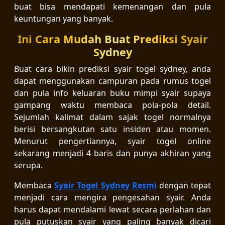
buat bisa mendapati kemenangan dan pula
keuntungan yang banyak.
Ini Cara Mudah Buat Prediksi Syair
Sydney
Buat cara bikin prediksi syair togel sydney, anda
dapat menggunakan campuran pada rumus togel
dan pula info keluaran buku mimpi syair supaya
gampang waktu membaca pola-pola detail.
Sejumlah kalimat dalam sajak togel normalnya
berisi bersangkutan satu insiden atau momen.
Menurut pengertiannya, syair togel online
sekarang menjadi 4 baris dan punya akhiran yang
serupa.
Membaca
Syair Togel Sydney Resmi
dengan tepat
menjadi cara mengira pengesahan syair. Anda
harus dapat mendalami lewat secara perlahan dan
pula putuskan syair yang paling banyak dicari