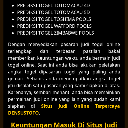
PREDIKSI TOGEL TOTOMACAU 4D
PREDIKSI TOGEL TOTOMACAU 5D
PREDIKSI TOGEL TOSHIMA POOLS
PREDIKSI TOGEL WATFORD POOLS
PREDIKSI TOGEL ZIMBABWE POOLS
Dengan menyediakan pasaran judi togel online
terlengkap dan terbesar pastilah bakal
memberikan keuntungan waktu anda bermain judi
togel online. Saat ini anda bisa lakukan peletakan
angka togel dipasaran togel yang paling anda
gemari. Sehabis anda menempatkan angka togel
jitu disalah satu pasaran yang kami siapkan di atas.
Karenanya, sembari menanti anda bisa memainkan
permainan judi online yang lain yang sudah kami
siapkan di
Situs Judi Online Terpercaya
DENSUSTOTO
.
Keuntungan Masuk Di Situs Judi