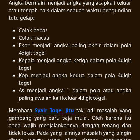
Angka bermain menjadi angka yang acapkali keluar
atau tengah naik dalam sebuah waktu pengundian
toto gelap.
Colok bebas
Colok macau
Ekor menjadi angka paling akhir dalam pola
4digit togel
Kepala menjadi angka ketiga dalam pola 4digit
togel
Kop menjadi angka kedua dalam pola 4digit
togel
As menjadi angka 1 dalam pola atau angka
paling awalan kali keluar 4digit togel.
Membaca
Syair Togel Jitu
tak jadi masalah yang
gampang yang baru saja mulai. Oleh karena itu
anda wajib menjalankannya dengan tenang dan
tidak lekas. Pada yang lainnya masalah yang pingin