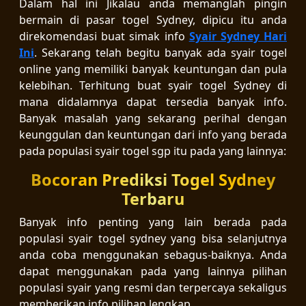
Dalam hal ini Jikalau anda memanglah pingin
bermain di pasar togel Sydney, dipicu itu anda
direkomendasi buat simak info
Syair Sydney Hari
Ini
. Sekarang telah begitu banyak ada syair togel
online yang memiliki banyak keuntungan dan pula
kelebihan. Terhitung buat syair togel Sydney di
mana didalamnya dapat tersedia banyak info.
Banyak masalah yang sekarang perihal dengan
keunggulan dan keuntungan dari info yang berada
pada populasi syair togel sgp itu pada yang lainnya:
Bocoran Prediksi Togel Sydney
Terbaru
Banyak info penting yang lain berada pada
populasi syair togel sydney yang bisa selanjutnya
anda coba menggunakan sebagus-baiknya. Anda
dapat menggunakan pada yang lainnya pilihan
populasi syair yang resmi dan terpercaya sekaligus
memberikan info pilihan lengkap.