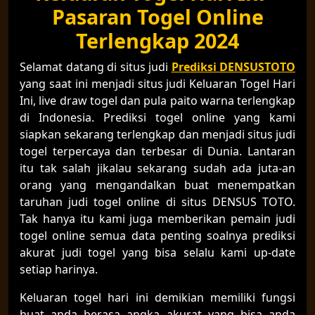
Pasaran Togel Online
Terlengkap 2024
Selamat datang di situs judi
Prediksi DENSUSTOTO
yang saat ini menjadi situs judi Keluaran Togel Hari
Ini, live draw togel dan pula paito warna terlengkap
di Indonesia. Prediksi togel online yang kami
siapkan sekarang terlengkap dan menjadi situs judi
togel terpercaya dan terbesar di Dunia. Lantaran
itu tak salah jikalau sekarang sudah ada juta-an
orang yang mengandalkan buat menempatkan
taruhan judi togel online di situs DENSUS TOTO.
Tak hanya itu kami juga memberikan pemain judi
togel online semua data penting soalnya prediksi
akurat judi togel yang bisa selalu kami up-date
setiap harinya.
Keluaran togel hari ini demikian memiliki fungsi
buat anda berasa angka akurat yang bisa anda