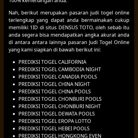
100% kemenangan anda.
Nah, berikut merupakan pasaran judi togel online
terlengkap yang dapat anda bermainakan cukup
memiliki 1ID di situs DENSUS TOTO, oleh sebab itu
anda segera bisa mendapatkan angka akurat anda
di antara antara lainnya pasaran Judi Togel Online
yang kami siapkan di bawah berikut ini:
PREDIKSI TOGEL CALIFORNIA
PREDIKSI TOGEL CAMBODIA NIGHT
PREDIKSI TOGEL CANADIA POOLS
PREDIKSI TOGEL CHINA NIGHT
PREDIKSI TOGEL CHINA POOLS
PREDIKSI TOGEL CHONBURI POOLS
PREDIKSI TOGEL CHONBURI NIGHT
PREDIKSI TOGEL DEWATA POOLS
PREDIKSI TOGEL EROPA LOTTO
PREDIKSI TOGEL HEBEI POOLS
PREDIKSI TOGEL HONGKONG EVEN