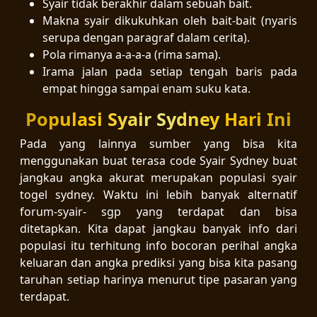
Syair tidak berakhir dalam sebuah bait.
Makna syair dikukuhkan oleh bait-bait (nyaris
serupa dengan paragraf dalam cerita).
Pola rimanya a-a-a-a (rima sama).
Irama jalan pada setiap tengah baris pada
empat hingga sampai enam suku kata.
Populasi Syair Sydney Hari Ini
Pada yang lainnya sumber yang bisa kita
menggunakan buat terasa code Syair Sydney buat
jangkau angka akurat merupakan populasi syair
togel sydney. Waktu ini lebih banyak alternatif
forum-syair- sgp yang terdapat dan bisa
ditetapkan. Kita dapat jangkau banyak info dari
populasi itu terhitung info bocoran perihal angka
keluaran dan angka prediksi yang bisa kita pasang
taruhan setiap harinya menurut tipe pasaran yang
terdapat.