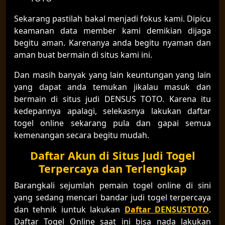
Sekarang pastilah bakal menjadi fokus kami. Dipicu
keamanan data member kami demikian dijaga
begitu aman. Karenanya anda begitu nyaman dan
aman buat bermain di situs kami ini.
Dan masih banyak yang lain keuntungan yang lain
yang dapat anda temukan jikalau masuk dan
bermain di situs judi DENSUS TOTO. Karena itu
kedepannya apalagi, selekasnya lakukan daftar
togel online sekarang pula dan gapai semua
kemenangan secara begitu mudah.
Daftar Akun di Situs Judi Togel
Terpercaya dan Terlengkap
Barangkali sejumlah pemain togel online di sini
yang sedang mencari bandar judi togel terpercaya
dan tehnik iuntuk lakukan
Daftar DENSUSTOTO
.
Daftar Togel Online saat ini bisa nada lakukan