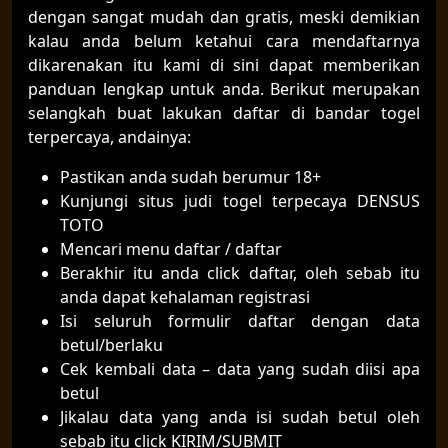
dengan sangat mudah dan gratis, meski demikian
kalau anda belum ketahui cara mendaftarnya
dikarenakan itu kami di sini dapat memberikan
panduan lengkap untuk anda. Berikut merupakan
selangkah buat lakukan daftar di bandar togel
terpercaya, andainya:
Pastikan anda sudah berumur 18+
Kunjungi situs judi togel terpecaya DENSUS
TOTO
Mencari menu daftar / daftar
Berakhir itu anda click daftar, oleh sebab itu
anda dapat kehalaman registrasi
Isi seluruh formulir daftar dengan data
betul/berlaku
Cek kembali data – data yang sudah diisi apa
betul
Jikalau data yang anda isi sudah betul oleh
sebab itu click KIRIM/SUBMIT