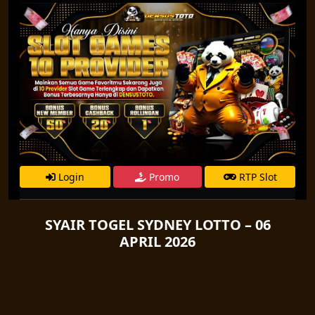
Login
Promo
RTP Slot
SYAIR TOGEL SYDNEY LOTTO – 06
APRIL 2026