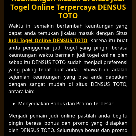
Togel Online Terpercaya DENSUS
TOTO
Waktu ini semakin bertambah keuntungan yang
dapat anda temukan jikalau masuk dengan Situs
Judi Togel Online DENSUS TOTO
. Karena itu buat
anda penggemar judi togel yang pingin berasa
keuntungan waktu bermain judi togel online oleh
sebab itu DENSUS TOTO sudah menjadi preferensi
yang paling tepat buat anda. Dibawah ini adalah
sejumlah keuntungan yang bisa anda dapatkan
dengan sangat mudah di situs DENSUS TOTO,
antara lain:
Menyediakan Bonus dan Promo Terbesar
Menjadi pemain judi online pastilah anda begitu
pingin berasa bonus dan promo yang disiapkan
oleh DENSUS TOTO. Seluruhnya bonus dan promo