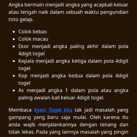
Angka bermain menjadi angka yang acapkali keluar
atau tengah naik dalam sebuah waktu pengundian
toto gelap.
Colok bebas
Colok macau
Ekor menjadi angka paling akhir dalam pola
4digit togel
Kepala menjadi angka ketiga dalam pola 4digit
togel
Kop menjadi angka kedua dalam pola 4digit
togel
As menjadi angka 1 dalam pola atau angka
paling awalan kali keluar 4digit togel.
Membaca
Syair Togel Jitu
tak jadi masalah yang
gampang yang baru saja mulai. Oleh karena itu
anda wajib menjalankannya dengan tenang dan
tidak lekas. Pada yang lainnya masalah yang pingin