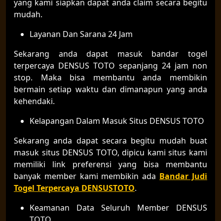
yang kami siapkan dapat anda claim secara begitu
mudah.
Layanan Dan Sarana 24 Jam
Sekarang anda dapat masuk bandar togel
terpercaya DENSUS TOTO sepanjang 24 jam non
stop. Maka bisa membantu anda membikin
bermain setiap waktu dan dimanapun yang anda
kehendaki.
Kelapangan Dalam Masuk Situs DENSUS TOTO
Sekarang anda dapat secara begitu mudah buat
masuk situs DENSUS TOTO, dipicu kami situs kami
memiliki link preferensi yang bisa membantu
banyak member kami membikin ada
Bandar Judi
Togel Terpercaya DENSUSTOTO
.
Keamanan Data Seluruh Member DENSUS
TOTO