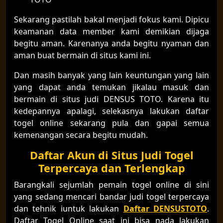
Sekarang pastilah bakal menjadi fokus kami. Dipicu
keamanan data member kami demikian dijaga
begitu aman. Karenanya anda begitu nyaman dan
aman buat bermain di situs kami ini.
Dan masih banyak yang lain keuntungan yang lain
yang dapat anda temukan jikalau masuk dan
bermain di situs judi DENSUS TOTO. Karena itu
kedepannya apalagi, selekasnya lakukan daftar
togel online sekarang pula dan gapai semua
kemenangan secara begitu mudah.
Daftar Akun di Situs Judi Togel
Terpercaya dan Terlengkap
Barangkali sejumlah pemain togel online di sini
yang sedang mencari bandar judi togel terpercaya
dan tehnik iuntuk lakukan
Daftar DENSUSTOTO
.
Daftar Togel Online saat ini bisa nada lakukan