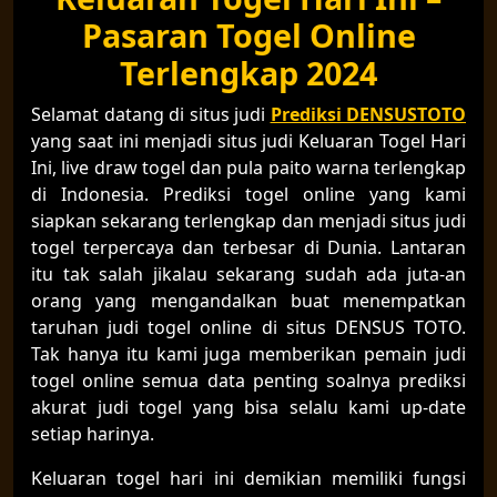
Pasaran Togel Online
Terlengkap 2024
Selamat datang di situs judi
Prediksi DENSUSTOTO
yang saat ini menjadi situs judi Keluaran Togel Hari
Ini, live draw togel dan pula paito warna terlengkap
di Indonesia. Prediksi togel online yang kami
siapkan sekarang terlengkap dan menjadi situs judi
togel terpercaya dan terbesar di Dunia. Lantaran
itu tak salah jikalau sekarang sudah ada juta-an
orang yang mengandalkan buat menempatkan
taruhan judi togel online di situs DENSUS TOTO.
Tak hanya itu kami juga memberikan pemain judi
togel online semua data penting soalnya prediksi
akurat judi togel yang bisa selalu kami up-date
setiap harinya.
Keluaran togel hari ini demikian memiliki fungsi