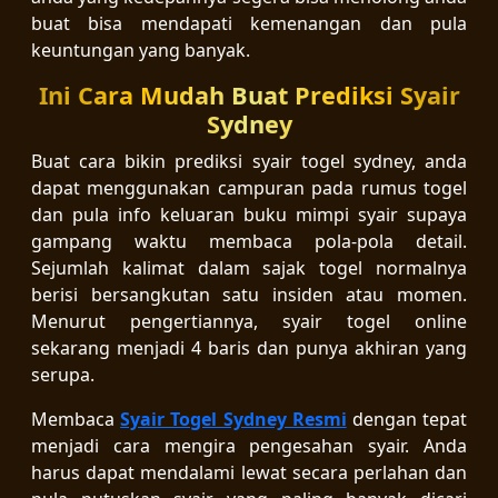
buat bisa mendapati kemenangan dan pula
keuntungan yang banyak.
Ini Cara Mudah Buat Prediksi Syair
Sydney
Buat cara bikin prediksi syair togel sydney, anda
dapat menggunakan campuran pada rumus togel
dan pula info keluaran buku mimpi syair supaya
gampang waktu membaca pola-pola detail.
Sejumlah kalimat dalam sajak togel normalnya
berisi bersangkutan satu insiden atau momen.
Menurut pengertiannya, syair togel online
sekarang menjadi 4 baris dan punya akhiran yang
serupa.
Membaca
Syair Togel Sydney Resmi
dengan tepat
menjadi cara mengira pengesahan syair. Anda
harus dapat mendalami lewat secara perlahan dan