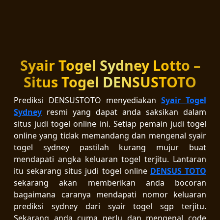
Syair Togel Sydney Lotto –
Situs Togel DENSUSTOTO
Prediksi DENSUSTOTO menyediakan
Syair Togel
Sydney
resmi yang dapat anda saksikan dalam
situs judi togel online ini. Setiap pemain judi togel
online yang tidak memandang dan mengenal syair
togel sydney pastilah kurang mujur buat
mendapati angka keluaran togel terjitu. Lantaran
itu sekarang situs judi togel online
DENSUS TOTO
sekarang akan memberikan anda bocoran
bagaimana caranya mendapati nomor keluaran
prediksi sydney dari syair togel sgp terjitu.
Sekarang anda cuma perlu dan mengenal code