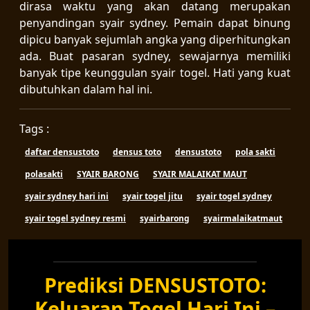
dirasa waktu yang akan datang merupakan
penyandingan syair sydney. Pemain dapat binung
dipicu banyak sejumlah angka yang diperhitungkan
ada. Buat pasaran sydney, sewajarnya memiliki
banyak tipe keunggulan syair togel. Hati yang kuat
dibutuhkan dalam hal ini.
Tags :
daftar densustoto
densus toto
densustoto
pola sakti
polasakti
SYAIR BARONG
SYAIR MALAIKAT MAUT
syair sydney hari ini
syair togel jitu
syair togel sydney
syair togel sydney resmi
syairbarong
syairmalaikatmaut
Prediksi DENSUSTOTO:
Keluaran Togel Hari Ini –