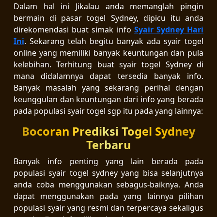
Dalam hal ini Jikalau anda memanglah pingin
bermain di pasar togel Sydney, dipicu itu anda
direkomendasi buat simak info
Syair Sydney Hari
Ini
. Sekarang telah begitu banyak ada syair togel
online yang memiliki banyak keuntungan dan pula
kelebihan. Terhitung buat syair togel Sydney di
mana didalamnya dapat tersedia banyak info.
Banyak masalah yang sekarang perihal dengan
keunggulan dan keuntungan dari info yang berada
pada populasi syair togel sgp itu pada yang lainnya:
Bocoran Prediksi Togel Sydney
Terbaru
Banyak info penting yang lain berada pada
populasi syair togel sydney yang bisa selanjutnya
anda coba menggunakan sebagus-baiknya. Anda
dapat menggunakan pada yang lainnya pilihan
populasi syair yang resmi dan terpercaya sekaligus