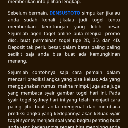
memberikan info pilihan lengkap.
Sebelum bermain,
DENSUSTOTO
simpulkan jikalau
anda sudah kenali jikalau judi togel tentu
memberikan keuntungan yang lebih besar.
Sejumlah agen togel online pula menjual promo
disc. buat permainan togel tipe 2D, 3D, dan 4D.
Deposit tak perlu besar, dalam batas paling paling
sedikit saja anda bisa buat ada kemungkinan
menang.
Sejumlah contohnya saja cara pemain dalam
mencari prediksi angka yang bisa keluar. Ada yang
menggunakan rumus, makna mimpi, juga ada juga
yang membaca syair gambar togel hari ini. Pada
syair togel sydney hari ini yang telah menjadi cara
paling jitu buat anda mengenal dan membaca
prediksi angka yang kedepannya akan keluar. Syair
togel sydney menjadi soal yang begitu penting buat
anda yang kedepannya segera bisa menolong anda