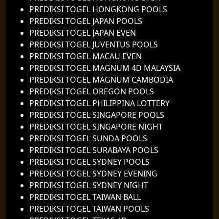
PREDIKSI TOGEL HONGKONG POOLS
PREDIKSI TOGEL JAPAN POOLS
PREDIKSI TOGEL JAPAN EVEN
PREDIKSI TOGEL JUVENTUS POOLS
PREDIKSI TOGEL MACAU EVEN
PREDIKSI TOGEL MAGNUM 4D MALAYSIA
PREDIKSI TOGEL MAGNUM CAMBODIA
PREDIKSI TOGEL OREGON POOLS
PREDIKSI TOGEL PHILIPPINA LOTTERY
PREDIKSI TOGEL SINGAPORE POOLS
PREDIKSI TOGEL SINGAPORE NIGHT
PREDIKSI TOGEL SUNDA POOLS
PREDIKSI TOGEL SURABAYA POOLS
PREDIKSI TOGEL SYDNEY POOLS
PREDIKSI TOGEL SYDNEY EVENING
PREDIKSI TOGEL SYDNEY NIGHT
PREDIKSI TOGEL TAIWAN BALL
PREDIKSI TOGEL TAIWAN POOLS