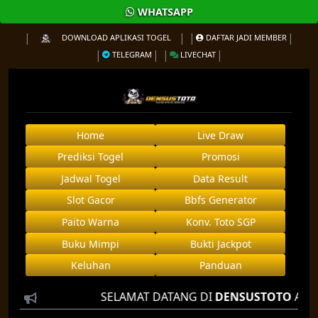
WHATSAPP
DOWNLOAD APLIKASI TOGEL
DAFTAR JADI MEMBER
TELEGRAM
LIVECHAT
Home
Live Draw
Prediksi Togel
Promosi
Jadwal Togel
Data Result
Slot Gacor
Bbfs Generator
Paito Warna
Konv. Toto SGP
Buku Mimpi
Bukti Jackpot
Keluhan
Panduan
SELAMAT DATANG DI
DENSUSTOTO
AGEN TOGEL