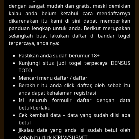
dengan sangat mudah dan gratis, meski demikian
kalau anda belum ketahui cara mendaftarnya
dikarenakan itu kami di sini dapat memberikan
panduan lengkap untuk anda. Berikut merupakan
selangkah buat lakukan daftar di bandar togel
terpercaya, andainya:
Pastikan anda sudah berumur 18+
Kunjungi situs judi togel terpecaya DENSUS
TOTO
Mencari menu daftar / daftar
Berakhir itu anda click daftar, oleh sebab itu
anda dapat kehalaman registrasi
Isi seluruh formulir daftar dengan data
betul/berlaku
Cek kembali data – data yang sudah diisi apa
betul
Jikalau data yang anda isi sudah betul oleh
sebab itu click KIRIM/SUBMIT