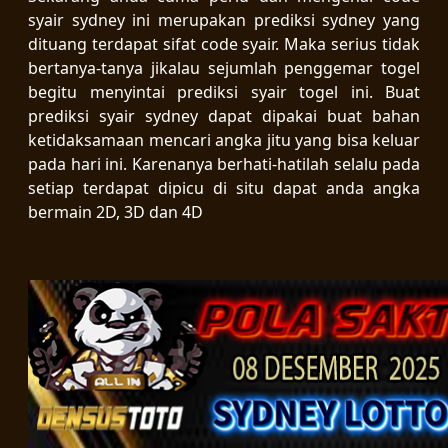
syair sydney ini merupakan prediksi sydney yang
dituang terdapat sifat code syair. Maka serius tidak
bertanya-tanya jikalau sejumlah penggemar togel
begitu menyintai prediksi syair togel ini. Buat
prediksi syair sydney dapat dipakai buat bahan
ketidaksamaan mencari angka jitu yang bisa keluar
pada hari ini. Karenanya berhati-hatilah selalu pada
setiap terdapat dipicu di situ dapat anda angka
bermain 2D, 3D dan 4D