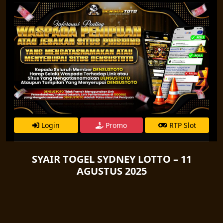
Login
Promo
RTP Slot
SYAIR TOGEL SYDNEY LOTTO – 11
AGUSTUS 2025