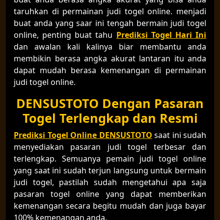
taruhkan di permainan judi togel online. menjadi
buat anda yang saar ini tengah bermain judi togel
online, penting buat tahu
Prediksi Togel Hari Ini
dan awalan kali kalinya biar membantu anda
membikin berasa angka akurat lantaran itu anda
dapat mudah berasa kemenangan di permainan
judi togel online.
DENSUSTOTO Dengan Pasaran
Togel Terlengkap dan Resmi
Prediksi Togel Online DENSUSTOTO
saat ini sudah
menyediakan pasaran judi togel terbesar dan
terlengkap. Semuanya pemain judi togel online
yang saat ini sudah terjun langsung untuk bermain
judi togel, pastilah sudah mengetahui apa saja
pasaran togel online yang dapat memberikan
kemenangan secara begitu mudah dan juga bayar
100% kemenangan anda.