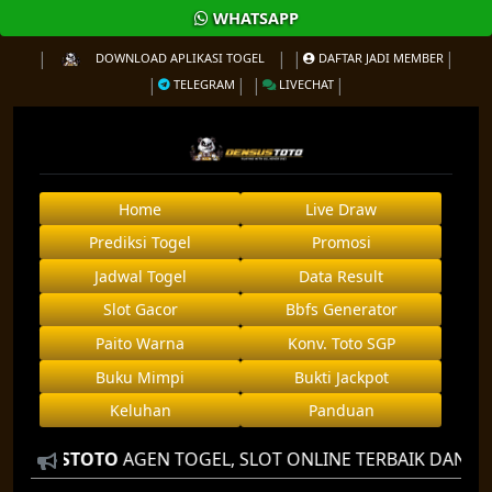
WHATSAPP
DOWNLOAD APLIKASI TOGEL
DAFTAR JADI MEMBER
TELEGRAM
LIVECHAT
Home
Live Draw
Prediksi Togel
Promosi
Jadwal Togel
Data Result
Slot Gacor
Bbfs Generator
Paito Warna
Konv. Toto SGP
Buku Mimpi
Bukti Jackpot
Keluhan
Panduan
SUSTOTO
AGEN TOGEL, SLOT ONLINE TERBAIK DAN TERP