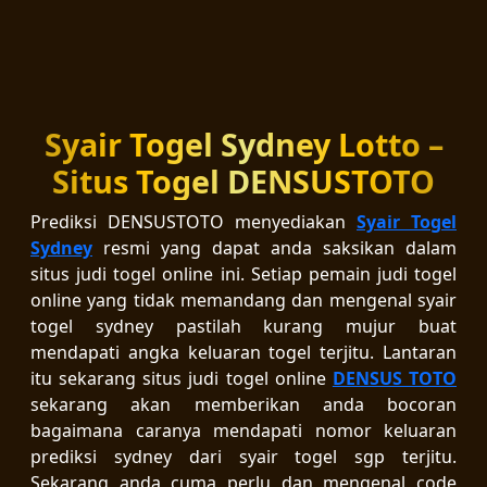
Syair Togel Sydney Lotto –
Situs Togel DENSUSTOTO
Prediksi DENSUSTOTO menyediakan
Syair Togel
Sydney
resmi yang dapat anda saksikan dalam
situs judi togel online ini. Setiap pemain judi togel
online yang tidak memandang dan mengenal syair
togel sydney pastilah kurang mujur buat
mendapati angka keluaran togel terjitu. Lantaran
itu sekarang situs judi togel online
DENSUS TOTO
sekarang akan memberikan anda bocoran
bagaimana caranya mendapati nomor keluaran
prediksi sydney dari syair togel sgp terjitu.
Sekarang anda cuma perlu dan mengenal code