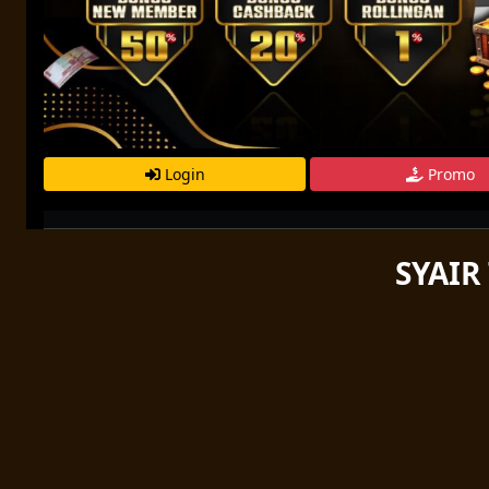
Login
Promo
SYAIR