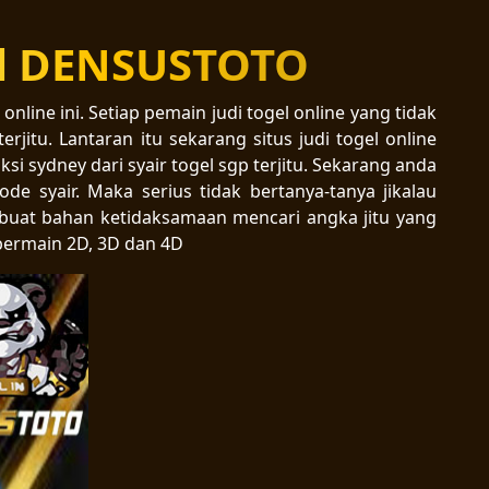
gel DENSUSTOTO
nline ini. Setiap pemain judi togel online yang tidak
itu. Lantaran itu sekarang situs judi togel online
sydney dari syair togel sgp terjitu. Sekarang anda
e syair. Maka serius tidak bertanya-tanya jikalau
ai buat bahan ketidaksamaan mencari angka jitu yang
a bermain 2D, 3D dan 4D