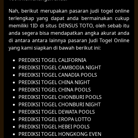
Nah, berikut merupakan pasaran judi togel online
terlengkap yang dapat anda bermainakan cukup
memiliki 1ID di situs DENSUS TOTO, oleh sebab itu
anda segera bisa mendapatkan angka akurat anda
di antara antara lainnya pasaran Judi Togel Online
yang kami siapkan di bawah berikut ini:
PREDIKSI TOGEL CALIFORNIA
PREDIKSI TOGEL CAMBODIA NIGHT
PREDIKSI TOGEL CANADIA POOLS
PREDIKSI TOGEL CHINA NIGHT
PREDIKSI TOGEL CHINA POOLS
PREDIKSI TOGEL CHONBURI POOLS
PREDIKSI TOGEL CHONBURI NIGHT
PREDIKSI TOGEL DEWATA POOLS
PREDIKSI TOGEL EROPA LOTTO
PREDIKSI TOGEL HEBEI POOLS
PREDIKSI TOGEL HONGKONG EVEN