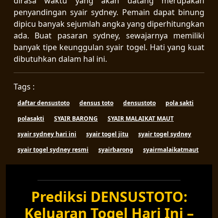
dirasa waktu yang akan datang merupakan
penyandingan syair sydney. Pemain dapat binung
dipicu banyak sejumlah angka yang diperhitungkan
ada. Buat pasaran sydney, sewajarnya memiliki
banyak tipe keunggulan syair togel. Hati yang kuat
dibutuhkan dalam hal ini.
Tags :
daftar densustoto
densus toto
densustoto
pola sakti
polasakti
SYAIR BARONG
SYAIR MALAIKAT MAUT
syair sydney hari ini
syair togel jitu
syair togel sydney
syair togel sydney resmi
syairbarong
syairmalaikatmaut
Prediksi DENSUSTOTO:
Keluaran Togel Hari Ini –