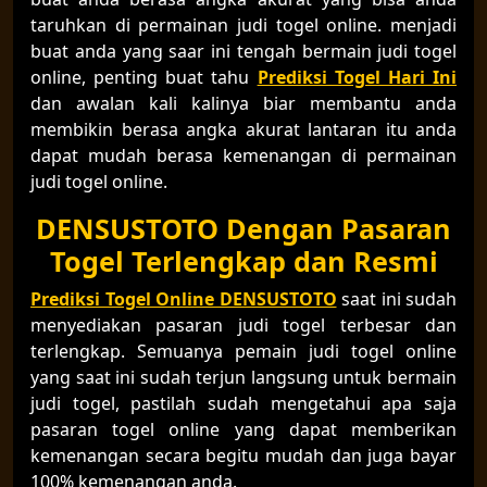
taruhkan di permainan judi togel online. menjadi
buat anda yang saar ini tengah bermain judi togel
online, penting buat tahu
Prediksi Togel Hari Ini
dan awalan kali kalinya biar membantu anda
membikin berasa angka akurat lantaran itu anda
dapat mudah berasa kemenangan di permainan
judi togel online.
DENSUSTOTO Dengan Pasaran
Togel Terlengkap dan Resmi
Prediksi Togel Online DENSUSTOTO
saat ini sudah
menyediakan pasaran judi togel terbesar dan
terlengkap. Semuanya pemain judi togel online
yang saat ini sudah terjun langsung untuk bermain
judi togel, pastilah sudah mengetahui apa saja
pasaran togel online yang dapat memberikan
kemenangan secara begitu mudah dan juga bayar
100% kemenangan anda.