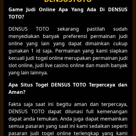
Game Judi Online Apa Yang Ada Di DENSUS
TOTO?
DENSUS TOTO sekarang pastilah sudah
menyediakan banyak preferensi permainan judi
online yang lain yang dapat dimainkan cukup
gunakan 1 id saja. Permainan yang kami siapkan
kecuali judi togel online merupakan permainan judi
slot online, judi live casino online dan masih banyak
yang lain lainnya.
Apa Situs Togel DENSUS TOTO Terpercaya dan
Aman?
Fakta saja saat ini begitu aman dan terpercaya,
DENSUS TOTO dapat dilunasi full kemenangan
dapat anda temukan. Anda juga dapat memainkan
semua pasaran yang saat ini kami sedaikan seperti
pasaran judi togel online terlengkap yang kami