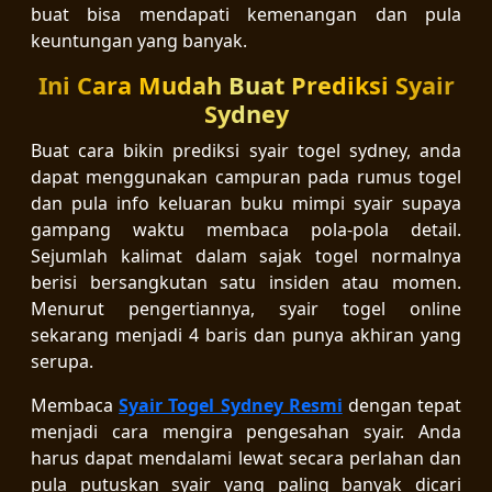
buat bisa mendapati kemenangan dan pula
keuntungan yang banyak.
Ini Cara Mudah Buat Prediksi Syair
Sydney
Buat cara bikin prediksi syair togel sydney, anda
dapat menggunakan campuran pada rumus togel
dan pula info keluaran buku mimpi syair supaya
gampang waktu membaca pola-pola detail.
Sejumlah kalimat dalam sajak togel normalnya
berisi bersangkutan satu insiden atau momen.
Menurut pengertiannya, syair togel online
sekarang menjadi 4 baris dan punya akhiran yang
serupa.
Membaca
Syair Togel Sydney Resmi
dengan tepat
menjadi cara mengira pengesahan syair. Anda
harus dapat mendalami lewat secara perlahan dan
pula putuskan syair yang paling banyak dicari