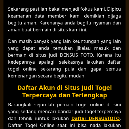
Sekarang pastilah bakal menjadi fokus kami. Dipicu
keamanan data member kami demikian dijaga
begitu aman. Karenanya anda begitu nyaman dan
aman buat bermain di situs kami ini.
Dan masih banyak yang lain keuntungan yang lain
yang dapat anda temukan jikalau masuk dan
bermain di situs judi DENSUS TOTO. Karena itu
kedepannya apalagi, selekasnya lakukan daftar
togel online sekarang pula dan gapai semua
kemenangan secara begitu mudah.
Daftar Akun di Situs Judi Togel
Terpercaya dan Terlengkap
Barangkali sejumlah pemain togel online di sini
yang sedang mencari bandar judi togel terpercaya
dan tehnik iuntuk lakukan
Daftar DENSUSTOTO
.
Daftar Togel Online saat ini bisa nada lakukan