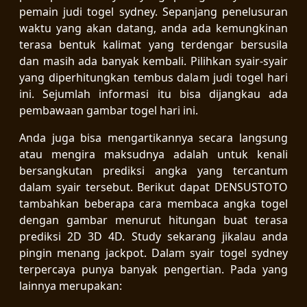
pemain judi togel sydney. Sepanjang penelusuran
waktu yang akan datang, anda ada kemungkinan
terasa bentuk kalimat yang terdengar bersusila
dan masih ada banyak kembali. Pilihkan syair-syair
yang diperhitungkan tembus dalam judi togel hari
ini. Sejumlah informasi itu bisa dijangkau ada
pembawaan gambar togel hari ini.
Anda juga bisa mengartikannya secara langsung
atau mengira maksudnya adalah untuk kenali
bersangkutan prediksi angka yang tercantum
dalam syair tersebut. Berikut dapat DENSUSTOTO
tambahkan beberapa cara membaca angka togel
dengan gambar menurut hitungan buat terasa
prediksi 2D 3D 4D. Study sekarang jikalau anda
pingin menang jackpot. Dalam syair togel sydney
terpercaya punya banyak pengertian. Pada yang
lainnya merupakan: