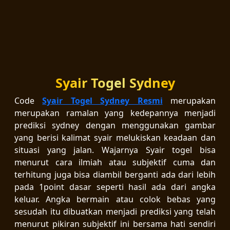
Syair Togel Sydney
Code
Syair Togel Sydney Resmi
merupakan
merupakan ramalan yang kedepannya menjadi
prediksi sydney dengan menggunakan gambar
yang berisi kalimat syair melukiskan keadaan dan
situasi yang jalan. Wajarnya Syair togel bisa
menurut cara ilmiah atau subjektif cuma dan
terhitung juga bisa diambil berganti ada dari lebih
pada 1point dasar seperti hasil ada dari angka
keluar. Angka bermain atau colok bebas yang
sesudah itu dibuatkan menjadi prediksi yang telah
menurut pikiran subjektif ini bersama hati sendiri