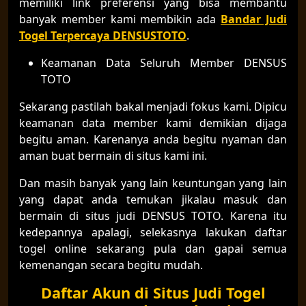
memiliki link preferensi yang bisa membantu
banyak member kami membikin ada
Bandar Judi
Togel Terpercaya DENSUSTOTO
.
Keamanan Data Seluruh Member DENSUS
TOTO
Sekarang pastilah bakal menjadi fokus kami. Dipicu
keamanan data member kami demikian dijaga
begitu aman. Karenanya anda begitu nyaman dan
aman buat bermain di situs kami ini.
Dan masih banyak yang lain keuntungan yang lain
yang dapat anda temukan jikalau masuk dan
bermain di situs judi DENSUS TOTO. Karena itu
kedepannya apalagi, selekasnya lakukan daftar
togel online sekarang pula dan gapai semua
kemenangan secara begitu mudah.
Daftar Akun di Situs Judi Togel