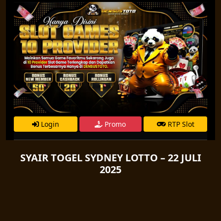
Login
Promo
RTP Slot
SYAIR TOGEL SYDNEY LOTTO – 22 JULI
2025