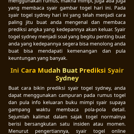
menggunakan rumus, makna mimpi, juga ada juga
yang membaca syair gambar togel hari ini. Pada
syair togel sydney hari ini yang telah menjadi cara
paling jitu buat anda mengenal dan membaca
prediksi angka yang kedepannya akan keluar. Syair
togel sydney menjadi soal yang begitu penting buat
anda yang kedepannya segera bisa menolong anda
buat bisa mendapati kemenangan dan pula
keuntungan yang banyak.
Ini Cara Mudah Buat Prediksi Syair
Sydney
Buat cara bikin prediksi syair togel sydney, anda
dapat menggunakan campuran pada rumus togel
dan pula info keluaran buku mimpi syair supaya
gampang waktu membaca pola-pola detail.
Sejumlah kalimat dalam sajak togel normalnya
berisi bersangkutan satu insiden atau momen.
Menurut pengertiannya, syair togel online