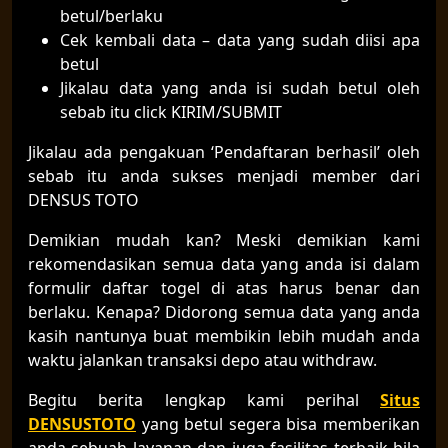
betul/berlaku
Cek kembali data – data yang sudah diisi apa
betul
Jikalau data yang anda isi sudah betul oleh
sebab itu click KIRIM/SUBMIT
Jikalau ada pengakuan ‘Pendaftaran berhasil’ oleh
sebab itu anda sukses menjadi member dari
DENSUS TOTO
Demikian mudah kan? Meski demikian kami
rekomendasikan semua data yang anda isi dalam
formulir daftar togel di atas harus benar dan
berlaku. Kenapa? Didorong semua data yang anda
kasih nantunya buat membikin lebih mudah anda
waktu jalankan transaksi depo atau withdraw.
Begitu berita lengkap kami perihal
Situs
DENSUSTOTO
yang betul segera bisa memberikan
anda sebuah layanan dan juga fasilitas terbaik bila