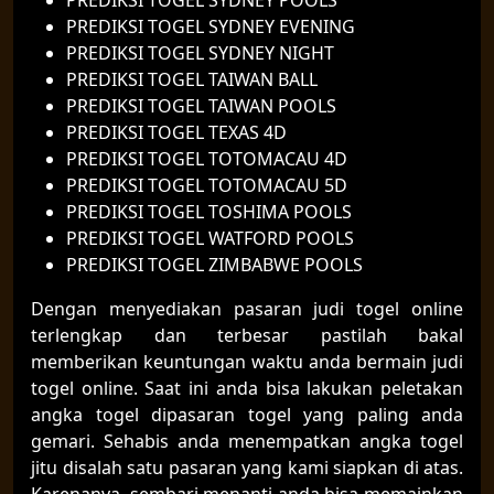
PREDIKSI TOGEL SYDNEY EVENING
PREDIKSI TOGEL SYDNEY NIGHT
PREDIKSI TOGEL TAIWAN BALL
PREDIKSI TOGEL TAIWAN POOLS
PREDIKSI TOGEL TEXAS 4D
PREDIKSI TOGEL TOTOMACAU 4D
PREDIKSI TOGEL TOTOMACAU 5D
PREDIKSI TOGEL TOSHIMA POOLS
PREDIKSI TOGEL WATFORD POOLS
PREDIKSI TOGEL ZIMBABWE POOLS
Dengan menyediakan pasaran judi togel online
terlengkap dan terbesar pastilah bakal
memberikan keuntungan waktu anda bermain judi
togel online. Saat ini anda bisa lakukan peletakan
angka togel dipasaran togel yang paling anda
gemari. Sehabis anda menempatkan angka togel
jitu disalah satu pasaran yang kami siapkan di atas.
Karenanya, sembari menanti anda bisa memainkan