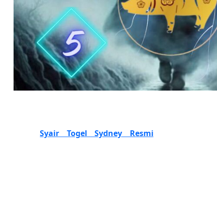
Syair Togel Sydney
Code
Syair Togel Sydney Resmi
merupakan
merupakan ramalan yang kedepannya menjadi
prediksi sydney dengan menggunakan gambar
yang berisi kalimat syair melukiskan keadaan dan
situasi yang jalan. Wajarnya Syair togel bisa
menurut cara ilmiah atau subjektif cuma dan
terhitung juga bisa diambil berganti ada dari lebih
pada 1point dasar seperti hasil ada dari angka