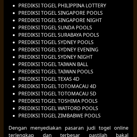
PREDIKSI TOGEL PHILIPPINA LOTTERY
PREDIKSI TOGEL SINGAPORE POOLS
PREDIKSI TOGEL SINGAPORE NIGHT
PREDIKSI TOGEL SUNDA POOLS
PREDIKSI TOGEL SURABAYA POOLS
PREDIKSI TOGEL SYDNEY POOLS
PREDIKSI TOGEL SYDNEY EVENING
PREDIKSI TOGEL SYDNEY NIGHT
PREDIKSI TOGEL TAIWAN BALL
PREDIKSI TOGEL TAIWAN POOLS
PREDIKSI TOGEL TEXAS 4D
PREDIKSI TOGEL TOTOMACAU 4D
PREDIKSI TOGEL TOTOMACAU 5D
PREDIKSI TOGEL TOSHIMA POOLS
PREDIKSI TOGEL WATFORD POOLS
PREDIKSI TOGEL ZIMBABWE POOLS
Dengan menyediakan pasaran judi togel online
terlengkap dan terbesar pastilah bakal