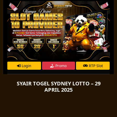
Login
Promo
RTP Slot
SYAIR TOGEL SYDNEY LOTTO – 29
APRIL 2025