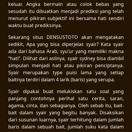
keluar. Angka bermain atau colok bebas yang
sesudah itu dibuatkan menjadi prediksi yang telah
menurut pikiran subjektif ini bersama hati sendiri
waktu buat prediksinya.
Sekarang situs DENSUSTOTO akan mengatakan
sedikit, Apa yang bisa diperjelas syair? Kata syair
ada dari bahasa Arab, syu’ur yang memiliki makna
“hati”. Dilihat dari aslinya, syair sydney bisa diambil
simpulan menjadi hati atau pikiran penciptanya.
Syair merupakan type puisi lama yang setiap
baitnya terdiri dalam 4 larik (baris) yang serupa.
Syair dipakai buat melukiskan satu soal yang
panjang contohnya perihal satu cerita, saran,
agama, cinta, dan sebagianya. Oleh sebab itu, bait-
bait dalam syair yang begitu banyak. Disaksikan
dari susunan luarnya, syair terhitung dalam jumlah
baris dalam sebuah bait, jumlah suku kata dalam