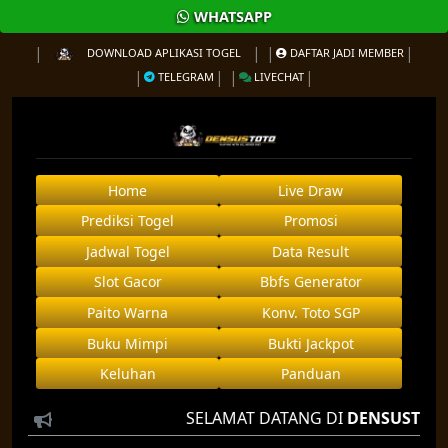
WHATSAPP
DOWNLOAD APLIKASI TOGEL
DAFTAR JADI MEMBER
TELEGRAM
LIVECHAT
Home
Live Draw
Prediksi Togel
Promosi
Jadwal Togel
Data Result
Slot Gacor
Bbfs Generator
Paito Warna
Konv. Toto SGP
Buku Mimpi
Bukti Jackpot
Keluhan
Panduan
SELAMAT DATANG DI
DENSUSTOTO
AGE