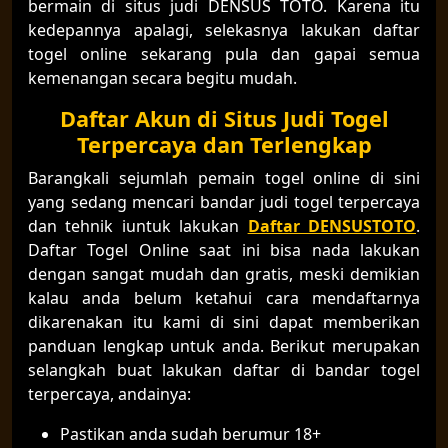
bermain di situs judi DENSUS TOTO. Karena itu
kedepannya apalagi, selekasnya lakukan daftar
togel online sekarang pula dan gapai semua
kemenangan secara begitu mudah.
Daftar Akun di Situs Judi Togel
Terpercaya dan Terlengkap
Barangkali sejumlah pemain togel online di sini
yang sedang mencari bandar judi togel terpercaya
dan tehnik iuntuk lakukan
Daftar DENSUSTOTO
.
Daftar Togel Online saat ini bisa nada lakukan
dengan sangat mudah dan gratis, meski demikian
kalau anda belum ketahui cara mendaftarnya
dikarenakan itu kami di sini dapat memberikan
panduan lengkap untuk anda. Berikut merupakan
selangkah buat lakukan daftar di bandar togel
terpercaya, andainya:
Pastikan anda sudah berumur 18+