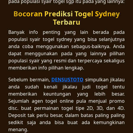
pada populasi syair togel sgp itu pada yang lainnya:
Bocoran Prediksi Togel Sydney
Terbaru
Banyak info penting yang lain berada pada
populasi syair togel sydney yang bisa selanjutnya
anda coba menggunakan sebagus-baiknya. Anda
dapat menggunakan pada yang lainnya pilihan
populasi syair yang resmi dan terpercaya sekaligus
memberikan info pilihan lengkap.
Sebelum bermain,
DENSUSTOTO
simpulkan jikalau
anda sudah kenali jikalau judi togel tentu
memberikan keuntungan yang lebih besar.
Sejumlah agen togel online pula menjual promo
disc. buat permainan togel tipe 2D, 3D, dan 4D.
Deposit tak perlu besar, dalam batas paling paling
sedikit saja anda bisa buat ada kemungkinan
menang.