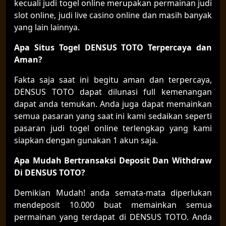
kecuali judi togel online merupakan permainan judi
slot online, judi live casino online dan masih banyak
yang lain lainnya.
Apa Situs Togel DENSUS TOTO Terpercaya dan
Aman?
Fakta saja saat ini begitu aman dan terpercaya,
DENSUS TOTO dapat dilunasi full kemenangan
dapat anda temukan. Anda juga dapat memainkan
semua pasaran yang saat ini kami sedaikan seperti
pasaran judi togel online terlengkap yang kami
siapkan dengan gunakan 1 akun saja.
Apa Mudah
Bert
ransaksi Deposit Dan Withdraw
Di DENSUS TOTO?
Demikian Mudah! anda semata-mata diperlukan
mendeposit 10.000 buat memainkan semua
permainan yang terdapat di DENSUS TOTO. Anda