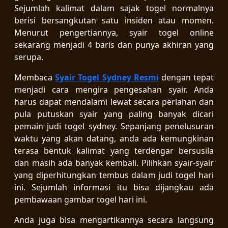
Sejumlah kalimat dalam sajak togel normalnya
berisi bersangkutan satu insiden atau momen.
Menurut pengertiannya, syair togel online
sekarang menjadi 4 baris dan punya akhiran yang
serupa.
Membaca
Syair Togel Sydney Resmi
dengan tepat
menjadi cara mengira pengesahan syair. Anda
harus dapat mendalami lewat secara perlahan dan
pula putuskan syair yang paling banyak dicari
pemain judi togel sydney. Sepanjang penelusuran
waktu yang akan datang, anda ada kemungkinan
terasa bentuk kalimat yang terdengar bersusila
dan masih ada banyak kembali. Pilihkan syair-syair
yang diperhitungkan tembus dalam judi togel hari
ini. Sejumlah informasi itu bisa dijangkau ada
pembawaan gambar togel hari ini.
Anda juga bisa mengartikannya secara langsung