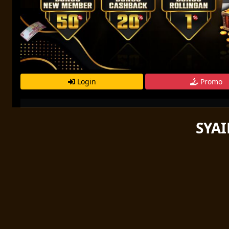
Login
Promo
SYAI