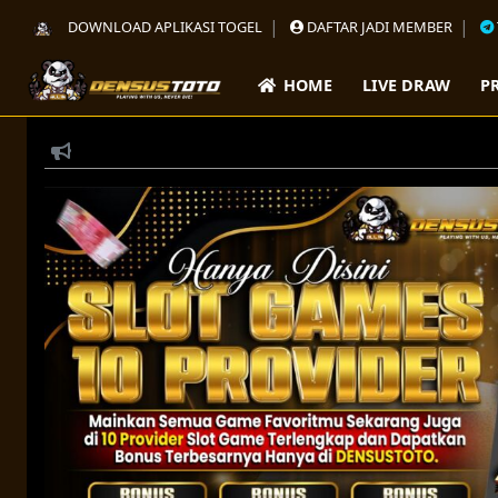
DOWNLOAD APLIKASI TOGEL
DAFTAR JADI MEMBER
HOME
LIVE DRAW
P