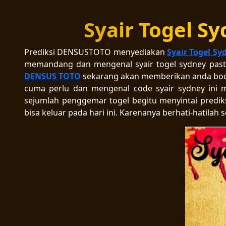
Syair Togel S
Prediksi DENSUSTOTO menyediakan
Syair Togel Sy
memandang dan mengenal syair togel sydney pastila
DENSUS TOTO
sekarang akan memberikan anda bocor
cuma perlu dan mengenal code syair sydney ini me
sejumlah penggemar togel begitu menyintai prediksi
bisa keluar pada hari ini. Karenanya berhati-hatilah