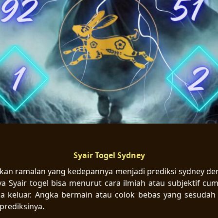
Syair Togel Sydney
n ramalan yang kedepannya menjadi prediksi sydney den
a Syair togel bisa menurut cara ilmiah atau subjektif cum
gka keluar. Angka bermain atau colok bebas yang sesudah
 prediksinya.