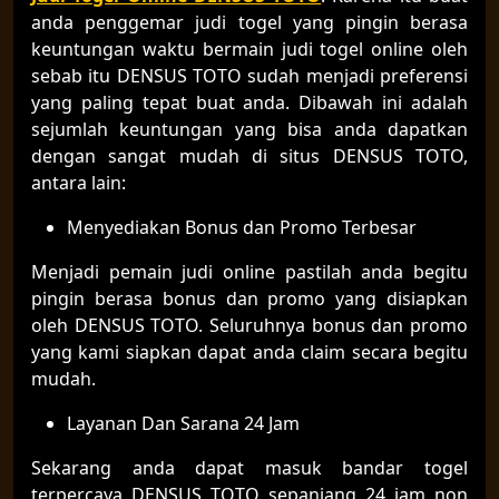
anda penggemar judi togel yang pingin berasa
keuntungan waktu bermain judi togel online oleh
sebab itu DENSUS TOTO sudah menjadi preferensi
yang paling tepat buat anda. Dibawah ini adalah
sejumlah keuntungan yang bisa anda dapatkan
dengan sangat mudah di situs DENSUS TOTO,
antara lain:
Menyediakan Bonus dan Promo Terbesar
Menjadi pemain judi online pastilah anda begitu
pingin berasa bonus dan promo yang disiapkan
oleh DENSUS TOTO. Seluruhnya bonus dan promo
yang kami siapkan dapat anda claim secara begitu
mudah.
Layanan Dan Sarana 24 Jam
Sekarang anda dapat masuk bandar togel
terpercaya DENSUS TOTO sepanjang 24 jam non