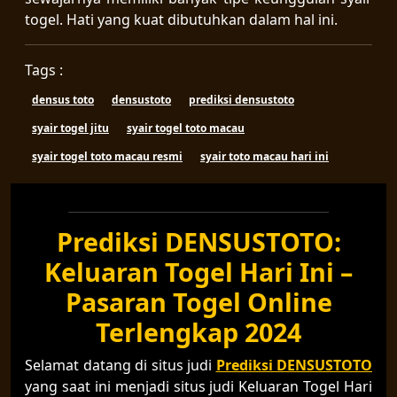
togel. Hati yang kuat dibutuhkan dalam hal ini.
Tags :
densus toto
densustoto
prediksi densustoto
syair togel jitu
syair togel toto macau
syair togel toto macau resmi
syair toto macau hari ini
Prediksi DENSUSTOTO:
Keluaran Togel Hari Ini –
Pasaran Togel Online
Terlengkap 2024
Selamat datang di situs judi
Prediksi DENSUSTOTO
yang saat ini menjadi situs judi Keluaran Togel Hari