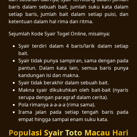
baris dalam sebuah bait, jumlah suku kata dalam
setiap baris, jumlah bait dalam setiap puisi, dan
ketentuan dalam hal rima dan ritma.
Sejumlah Kode Syair Togel Online, misalnya:
Syair terdiri dalam 4 baris/larik dalam setiap
bait.
Syair tidak punya sampiran, sama dengan pada
pantun. Dalam kata lain, semua baris punya
kandungan isi dan makna.
Syair tidak berakhir dalam sebuah bait.
Makna syair dikukuhkan oleh bait-bait (nyaris
serupa dengan paragraf dalam cerita).
Pola rimanya a-a-a-a (rima sama).
Irama jalan pada setiap tengah baris pada
empat hingga sampai enam suku kata.
Populasi Syair Toto Macau Hari