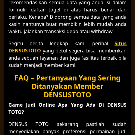
rekomendasikan semua data yang anda isi dalam
formulir daftar togel di atas harus benar dan
berlaku. Kenapa? Didorong semua data yang anda
kasih nantunya buat membikin lebih mudah anda
waktu jalankan transaksi depo atau withdraw.
Begitu berita lengkap kami perihal
Situs
DENSUSTOTO
yang betul segera bisa memberikan
anda sebuah layanan dan juga fasilitas terbaik bila
sudah menjadi member kami.
FAQ – Pertanyaan Yang Sering
Ditanyakan Member
DENSUSTOTO
Game Judi Online Apa Yang Ada Di DENSUS
TOTO?
DENSUS TOTO sekarang pastilah sudah
menyediakan banyak preferensi permainan judi