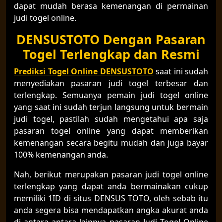
dapat mudah berasa kemenangan di permainan
judi togel online.
DENSUSTOTO Dengan Pasaran
Togel Terlengkap dan Resmi
Prediksi Togel Online DENSUSTOTO
saat ini sudah
menyediakan pasaran judi togel terbesar dan
terlengkap. Semuanya pemain judi togel online
yang saat ini sudah terjun langsung untuk bermain
judi togel, pastilah sudah mengetahui apa saja
pasaran togel online yang dapat memberikan
kemenangan secara begitu mudah dan juga bayar
100% kemenangan anda.
Nah, berikut merupakan pasaran judi togel online
terlengkap yang dapat anda bermainakan cukup
memiliki 1ID di situs DENSUS TOTO, oleh sebab itu
anda segera bisa mendapatkan angka akurat anda
di antara antara lainnya pasaran Judi Togel Online