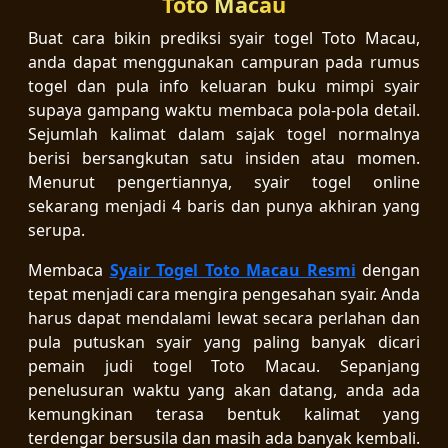
Toto Macau
Buat cara bikin prediksi syair togel Toto Macau,
anda dapat menggunakan campuran pada rumus
togel dan pula info keluaran buku mimpi syair
supaya gampang waktu membaca pola-pola detail.
Sejumlah kalimat dalam sajak togel normalnya
berisi bersangkutan satu insiden atau momen.
Menurut pengertiannya, syair togel online
sekarang menjadi 4 baris dan punya akhiran yang
serupa.
Membaca
Syair Togel Toto Macau Resmi
dengan
tepat menjadi cara mengira pengesahan syair. Anda
harus dapat mendalami lewat secara perlahan dan
pula putuskan syair yang paling banyak dicari
pemain judi togel Toto Macau. Sepanjang
penelusuran waktu yang akan datang, anda ada
kemungkinan terasa bentuk kalimat yang
terdengar bersusila dan masih ada banyak kembali.