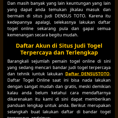
Dan masih banyak yang lain keuntungan yang lain
yang dapat anda temukan jikalau masuk dan
bermain di situs judi DENSUS TOTO. Karena itu
kedepannya apalagi, selekasnya lakukan daftar
togel online sekarang pula dan gapai semua
kemenangan secara begitu mudah.
Daftar Akun di Situs Judi Togel
Terpercaya dan Terlengkap
Barangkali sejumlah pemain togel online di sini
yang sedang mencari bandar judi togel terpercaya
dan tehnik iuntuk lakukan
Daftar DENSUSTOTO
.
Daftar Togel Online saat ini bisa nada lakukan
dengan sangat mudah dan gratis, meski demikian
kalau anda belum ketahui cara mendaftarnya
dikarenakan itu kami di sini dapat memberikan
panduan lengkap untuk anda. Berikut merupakan
selangkah buat lakukan daftar di bandar togel
terpercaya, andainya: