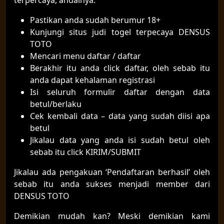
Pastikan anda sudah berumur 18+
Kunjungi situs judi togel terpecaya DENSUS
TOTO
Mencari menu daftar / daftar
Berakhir itu anda click daftar, oleh sebab itu
anda dapat kehalaman registrasi
Isi seluruh formulir daftar dengan data
betul/berlaku
Cek kembali data – data yang sudah diisi apa
betul
Jikalau data yang anda isi sudah betul oleh
sebab itu click KIRIM/SUBMIT
Jikalau ada pengakuan ‘Pendaftaran berhasil’ oleh
sebab itu anda sukses menjadi member dari
DENSUS TOTO
Demikian mudah kan? Meski demikian kami