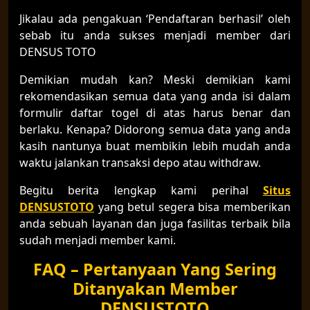
Jikalau ada pengakuan ‘Pendaftaran berhasil’ oleh
sebab itu anda sukses menjadi member dari
DENSUS TOTO
Demikian mudah kan? Meski demikian kami
rekomendasikan semua data yang anda isi dalam
formulir daftar togel di atas harus benar dan
berlaku. Kenapa? Didorong semua data yang anda
kasih nantunya buat membikin lebih mudah anda
waktu jalankan transaksi depo atau withdraw.
Begitu berita lengkap kami perihal
Situs
DENSUSTOTO
yang betul segera bisa memberikan
anda sebuah layanan dan juga fasilitas terbaik bila
sudah menjadi member kami.
FAQ – Pertanyaan Yang Sering
Ditanyakan Member
DENSUSTOTO