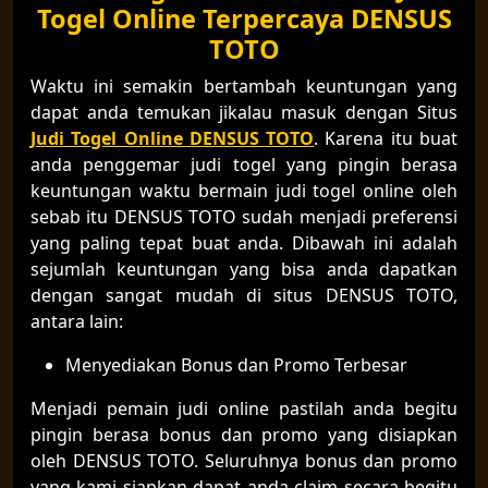
Togel Online Terpercaya DENSUS
TOTO
Waktu ini semakin bertambah keuntungan yang
dapat anda temukan jikalau masuk dengan Situs
Judi Togel Online DENSUS TOTO
. Karena itu buat
anda penggemar judi togel yang pingin berasa
keuntungan waktu bermain judi togel online oleh
sebab itu DENSUS TOTO sudah menjadi preferensi
yang paling tepat buat anda. Dibawah ini adalah
sejumlah keuntungan yang bisa anda dapatkan
dengan sangat mudah di situs DENSUS TOTO,
antara lain:
Menyediakan Bonus dan Promo Terbesar
Menjadi pemain judi online pastilah anda begitu
pingin berasa bonus dan promo yang disiapkan
oleh DENSUS TOTO. Seluruhnya bonus dan promo
yang kami siapkan dapat anda claim secara begitu