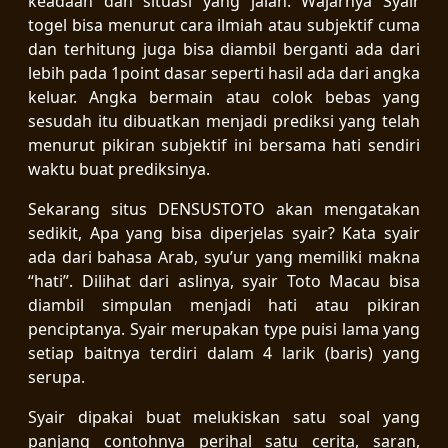
keadaan dan situasi yang jalan. Wajarnya Syair
togel bisa menurut cara ilmiah atau subjektif cuma
dan terhitung juga bisa diambil berganti ada dari
lebih pada 1point dasar seperti hasil ada dari angka
keluar. Angka bermain atau colok bebas yang
sesudah itu dibuatkan menjadi prediksi yang telah
menurut pikiran subjektif ini bersama hati sendiri
waktu buat prediksinya.
Sekarang situs DENSUSTOTO akan mengatakan
sedikit, Apa yang bisa diperjelas syair? Kata syair
ada dari bahasa Arab, syu’ur yang memiliki makna
“hati”. Dilihat dari aslinya, syair Toto Macau bisa
diambil simpulan menjadi hati atau pikiran
penciptanya. Syair merupakan type puisi lama yang
setiap baitnya terdiri dalam 4 larik (baris) yang
serupa.
Syair dipakai buat melukiskan satu soal yang
panjang contohnya perihal satu cerita, saran,