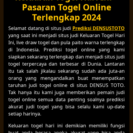
Pasaran Togel Online
Terlengkap 2024
Selamat datang di situs judi
Prediksi DENSUSTOTO
yang saat ini menjadi situs judi Keluaran Togel Hari
Ini, live draw togel dan pula paito warna terlengkap
di Indonesia. Prediksi togel online yang kami
siapkan sekarang terlengkap dan menjadi situs judi
togel terpercaya dan terbesar di Dunia. Lantaran
itu tak salah jikalau sekarang sudah ada juta-an
orang yang mengandalkan buat menempatkan
taruhan judi togel online di situs DENSUS TOTO.
Tak hanya itu kami juga memberikan pemain judi
togel online semua data penting soalnya prediksi
akurat judi togel yang bisa selalu kami up-date
setiap harinya.
Keluaran togel hari ini demikian memiliki fungsi
buat anda berasa angka akurat yang bisa anda