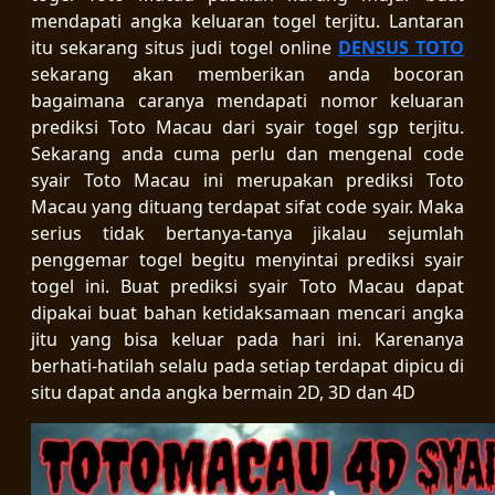
mendapati angka keluaran togel terjitu. Lantaran
itu sekarang situs judi togel online
DENSUS TOTO
sekarang akan memberikan anda bocoran
bagaimana caranya mendapati nomor keluaran
prediksi Toto Macau dari syair togel sgp terjitu.
Sekarang anda cuma perlu dan mengenal code
syair Toto Macau ini merupakan prediksi Toto
Macau yang dituang terdapat sifat code syair. Maka
serius tidak bertanya-tanya jikalau sejumlah
penggemar togel begitu menyintai prediksi syair
togel ini. Buat prediksi syair Toto Macau dapat
dipakai buat bahan ketidaksamaan mencari angka
jitu yang bisa keluar pada hari ini. Karenanya
berhati-hatilah selalu pada setiap terdapat dipicu di
situ dapat anda angka bermain 2D, 3D dan 4D