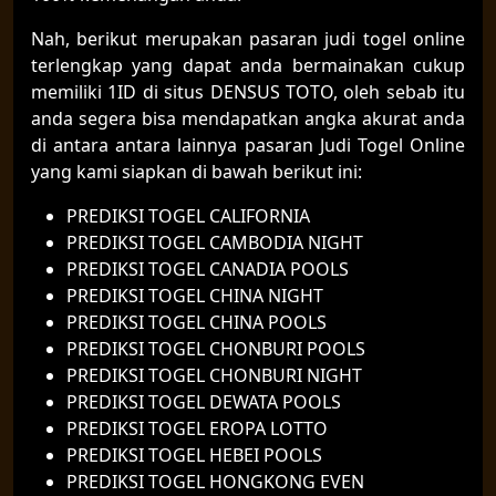
Nah, berikut merupakan pasaran judi togel online
terlengkap yang dapat anda bermainakan cukup
memiliki 1ID di situs DENSUS TOTO, oleh sebab itu
anda segera bisa mendapatkan angka akurat anda
di antara antara lainnya pasaran Judi Togel Online
yang kami siapkan di bawah berikut ini:
PREDIKSI TOGEL CALIFORNIA
PREDIKSI TOGEL CAMBODIA NIGHT
PREDIKSI TOGEL CANADIA POOLS
PREDIKSI TOGEL CHINA NIGHT
PREDIKSI TOGEL CHINA POOLS
PREDIKSI TOGEL CHONBURI POOLS
PREDIKSI TOGEL CHONBURI NIGHT
PREDIKSI TOGEL DEWATA POOLS
PREDIKSI TOGEL EROPA LOTTO
PREDIKSI TOGEL HEBEI POOLS
PREDIKSI TOGEL HONGKONG EVEN