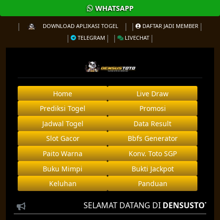
WHATSAPP
DOWNLOAD APLIKASI TOGEL
DAFTAR JADI MEMBER
TELEGRAM
LIVECHAT
Home
Live Draw
Prediksi Togel
Promosi
Jadwal Togel
Data Result
Slot Gacor
Bbfs Generator
Paito Warna
Konv. Toto SGP
Buku Mimpi
Bukti Jackpot
Keluhan
Panduan
SELAMAT DATANG DI
DENSUSTOTO
AGEN 