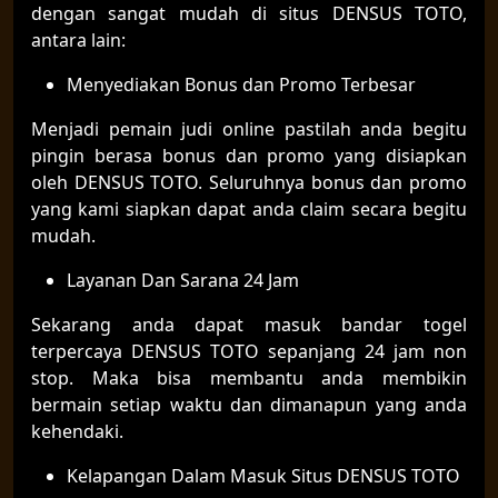
dengan sangat mudah di situs DENSUS TOTO,
antara lain:
Menyediakan Bonus dan Promo Terbesar
Menjadi pemain judi online pastilah anda begitu
pingin berasa bonus dan promo yang disiapkan
oleh DENSUS TOTO. Seluruhnya bonus dan promo
yang kami siapkan dapat anda claim secara begitu
mudah.
Layanan Dan Sarana 24 Jam
Sekarang anda dapat masuk bandar togel
terpercaya DENSUS TOTO sepanjang 24 jam non
stop. Maka bisa membantu anda membikin
bermain setiap waktu dan dimanapun yang anda
kehendaki.
Kelapangan Dalam Masuk Situs DENSUS TOTO