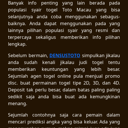
Banyak info penting yang lain berada pada
populasi syair togel Toto Macau yang bisa
selanjutnya anda coba menggunakan sebagus-
baiknya. Anda dapat menggunakan pada yang
lainnya pilihan populasi syair yang resmi dan
terpercaya sekaligus memberikan info pilihan
lengkap.
Sebelum bermain,
DENSUSTOTO
simpulkan jikalau
anda sudah kenali jikalau judi togel tentu
memberikan keuntungan yang lebih besar.
Sejumlah agen togel online pula menjual promo
disc. buat permainan togel tipe 2D, 3D, dan 4D.
Deposit tak perlu besar, dalam batas paling paling
sedikit saja anda bisa buat ada kemungkinan
menang.
Sejumlah contohnya saja cara pemain dalam
mencari prediksi angka yang bisa keluar. Ada yang