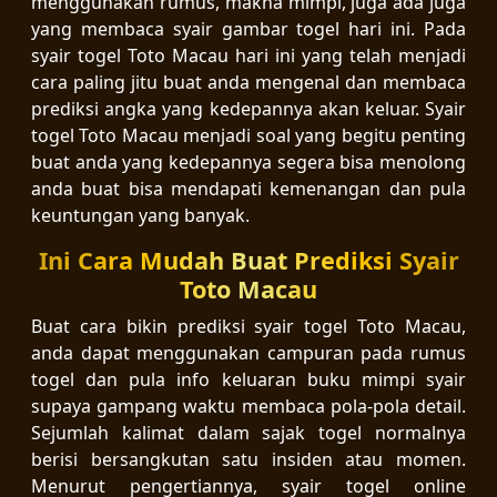
menggunakan rumus, makna mimpi, juga ada juga
yang membaca syair gambar togel hari ini. Pada
syair togel Toto Macau hari ini yang telah menjadi
cara paling jitu buat anda mengenal dan membaca
prediksi angka yang kedepannya akan keluar. Syair
togel Toto Macau menjadi soal yang begitu penting
buat anda yang kedepannya segera bisa menolong
anda buat bisa mendapati kemenangan dan pula
keuntungan yang banyak.
Ini Cara Mudah Buat Prediksi Syair
Toto Macau
Buat cara bikin prediksi syair togel Toto Macau,
anda dapat menggunakan campuran pada rumus
togel dan pula info keluaran buku mimpi syair
supaya gampang waktu membaca pola-pola detail.
Sejumlah kalimat dalam sajak togel normalnya
berisi bersangkutan satu insiden atau momen.
Menurut pengertiannya, syair togel online