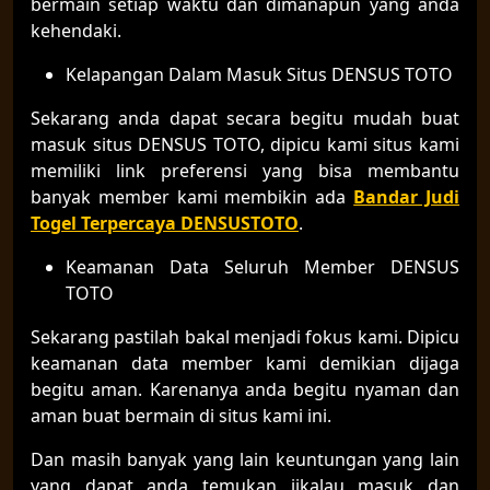
bermain setiap waktu dan dimanapun yang anda
kehendaki.
Kelapangan Dalam Masuk Situs DENSUS TOTO
Sekarang anda dapat secara begitu mudah buat
masuk situs DENSUS TOTO, dipicu kami situs kami
memiliki link preferensi yang bisa membantu
banyak member kami membikin ada
Bandar Judi
Togel Terpercaya DENSUSTOTO
.
Keamanan Data Seluruh Member DENSUS
TOTO
Sekarang pastilah bakal menjadi fokus kami. Dipicu
keamanan data member kami demikian dijaga
begitu aman. Karenanya anda begitu nyaman dan
aman buat bermain di situs kami ini.
Dan masih banyak yang lain keuntungan yang lain
yang dapat anda temukan jikalau masuk dan