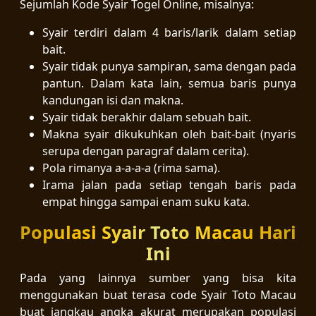
Sejumlah Kode Syair Togel Online, misalnya:
Syair terdiri dalam 4 baris/larik dalam setiap
bait.
Syair tidak punya sampiran, sama dengan pada
pantun. Dalam kata lain, semua baris punya
kandungan isi dan makna.
Syair tidak berakhir dalam sebuah bait.
Makna syair dikukuhkan oleh bait-bait (nyaris
serupa dengan paragraf dalam cerita).
Pola rimanya a-a-a-a (rima sama).
Irama jalan pada setiap tengah baris pada
empat hingga sampai enam suku kata.
Populasi Syair Toto Macau Hari
Ini
Pada yang lainnya sumber yang bisa kita
menggunakan buat terasa code Syair Toto Macau
buat jangkau angka akurat merupakan populasi