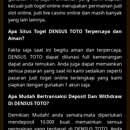
kecuali judi togel online merupakan permainan judi
slot online, judi live casino online dan masih banyak
yang lain lainnya.
Apa Situs Togel DENSUS TOTO Terpercaya dan
Aman?
Fakta saja saat ini begitu aman dan terpercaya,
DENSUS TOTO dapat dilunasi full kemenangan
dapat anda temukan. Anda juga dapat memainkan
semua pasaran yang saat ini kami sedaikan seperti
pasaran judi togel online terlengkap yang kami
siapkan dengan gunakan 1 akun saja.
Apa Mudah
Bert
ransaksi Deposit Dan Withdraw
Di DENSUS TOTO?
Demikian Mudah! anda semata-mata diperlukan
mendeposit 10.000 buat memainkan semua
permainan yang terdapat di DENSUS TOTO. Anda