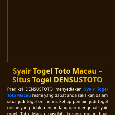
Syair Togel Toto Macau –
Situs Togel DENSUSTOTO
Prediksi DENSUSTOTO menyediakan
Syair Togel
Toto Macau
resmi yang dapat anda saksikan dalam
situs judi togel online ini. Setiap pemain judi togel
online yang tidak memandang dan mengenal syair
togel Toto Macau pastilah kurang mujur buat