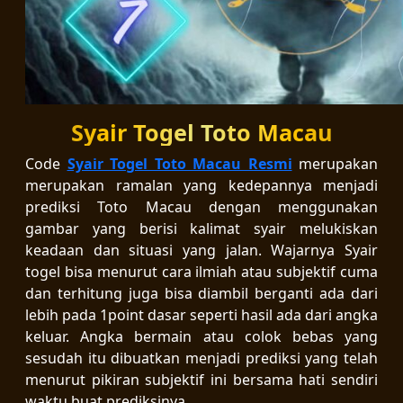
Syair Togel Toto Macau
Code
Syair Togel Toto Macau Resmi
merupakan
merupakan ramalan yang kedepannya menjadi
prediksi Toto Macau dengan menggunakan
gambar yang berisi kalimat syair melukiskan
keadaan dan situasi yang jalan. Wajarnya Syair
togel bisa menurut cara ilmiah atau subjektif cuma
dan terhitung juga bisa diambil berganti ada dari
lebih pada 1point dasar seperti hasil ada dari angka
keluar. Angka bermain atau colok bebas yang
sesudah itu dibuatkan menjadi prediksi yang telah
menurut pikiran subjektif ini bersama hati sendiri
waktu buat prediksinya.