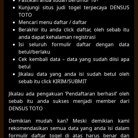
Kunjungi situs judi togel terpecaya DENSUS
TOTO
Mencari menu daftar / daftar
Berakhir itu anda click daftar, oleh sebab itu
anda dapat kehalaman registrasi
Isi seluruh formulir daftar dengan data
betul/berlaku
Cek kembali data – data yang sudah diisi apa
betul
Jikalau data yang anda isi sudah betul oleh
sebab itu click KIRIM/SUBMIT
Jikalau ada pengakuan ‘Pendaftaran berhasil’ oleh
sebab itu anda sukses menjadi member dari
DENSUS TOTO
Demikian mudah kan? Meski demikian kami
rekomendasikan semua data yang anda isi dalam
formulir daftar togel di atas harus benar dan