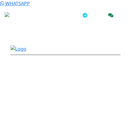
WHATSAPP
Daftar
Jadi
Telegram
Livechat
Download Aplikasi
Member
Togel
Home
Live Draw
Prediksi Togel
Promosi
Jadwal Togel
Data Result