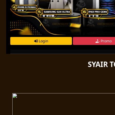
Login
Promo
SYAIR 