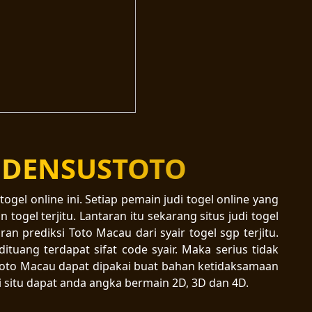
el DENSUSTOTO
ogel online ini. Setiap pemain judi togel online yang
gel terjitu. Lantaran itu sekarang situs judi togel
prediksi Toto Macau dari syair togel sgp terjitu.
uang terdapat sifat code syair. Maka serius tidak
ir Toto Macau dapat dipakai buat bahan ketidaksamaan
 di situ dapat anda angka bermain 2D, 3D dan 4D.