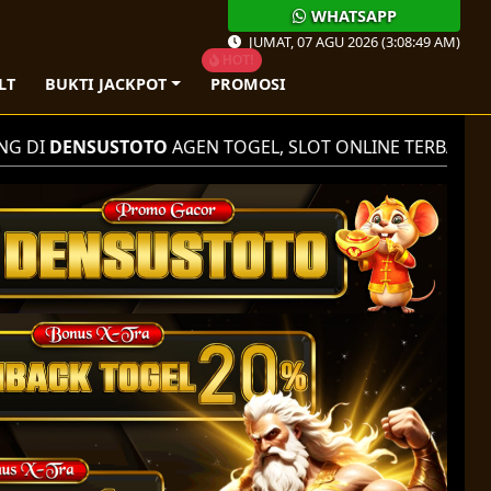
WHATSAPP
JUMAT, 07 AGU 2026 (
3:08:50 AM
)
LT
BUKTI JACKPOT
PROMOSI
I
DENSUSTOTO
AGEN TOGEL, SLOT ONLINE TERBAIK DAN 