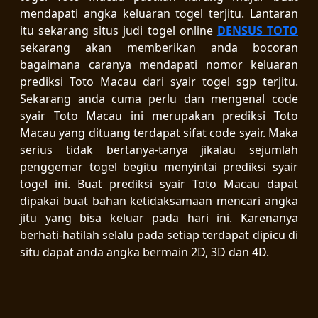
mendapati angka keluaran togel terjitu. Lantaran
itu sekarang situs judi togel online
DENSUS TOTO
sekarang akan memberikan anda bocoran
bagaimana caranya mendapati nomor keluaran
prediksi Toto Macau dari syair togel sgp terjitu.
Sekarang anda cuma perlu dan mengenal code
syair Toto Macau ini merupakan prediksi Toto
Macau yang dituang terdapat sifat code syair. Maka
serius tidak bertanya-tanya jikalau sejumlah
penggemar togel begitu menyintai prediksi syair
togel ini. Buat prediksi syair Toto Macau dapat
dipakai buat bahan ketidaksamaan mencari angka
jitu yang bisa keluar pada hari ini. Karenanya
berhati-hatilah selalu pada setiap terdapat dipicu di
situ dapat anda angka bermain 2D, 3D dan 4D.