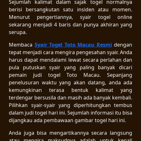
Sejumlah kalimat dalam sajak togel normalnya
berisi bersangkutan satu insiden atau momen.
Menurut pengertiannya, syair togel online
sekarang menjadi 4 baris dan punya akhiran yang
serupa.
Membaca
Syair Togel Toto Macau Resmi
dengan
tepat menjadi cara mengira pengesahan syair. Anda
harus dapat mendalami lewat secara perlahan dan
pula putuskan syair yang paling banyak dicari
pemain judi togel Toto Macau. Sepanjang
penelusuran waktu yang akan datang, anda ada
kemungkinan terasa bentuk kalimat yang
terdengar bersusila dan masih ada banyak kembali.
Pilihkan syair-syair yang diperhitungkan tembus
dalam judi togel hari ini. Sejumlah informasi itu bisa
dijangkau ada pembawaan gambar togel hari ini.
Anda juga bisa mengartikannya secara langsung
atau mengira maksudnya adalah untuk kenali