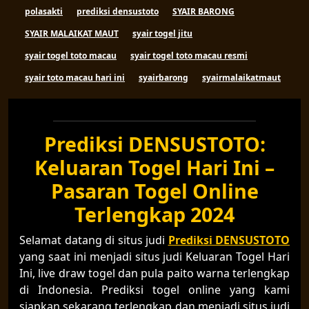
polasakti
prediksi densustoto
SYAIR BARONG
SYAIR MALAIKAT MAUT
syair togel jitu
syair togel toto macau
syair togel toto macau resmi
syair toto macau hari ini
syairbarong
syairmalaikatmaut
Prediksi DENSUSTOTO:
Keluaran Togel Hari Ini –
Pasaran Togel Online
Terlengkap 2024
Selamat datang di situs judi
Prediksi DENSUSTOTO
yang saat ini menjadi situs judi Keluaran Togel Hari
Ini, live draw togel dan pula paito warna terlengkap
di Indonesia. Prediksi togel online yang kami
siapkan sekarang terlengkap dan menjadi situs judi