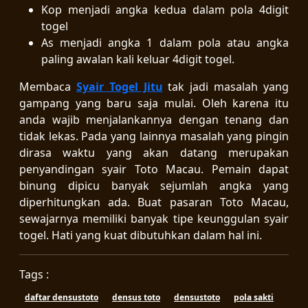
Kop menjadi angka kedua dalam pola 4digit
togel
As menjadi angka 1 dalam pola atau angka
paling awalan kali keluar 4digit togel.
Membaca
Syair Togel Jitu
tak jadi masalah yang
gampang yang baru saja mulai. Oleh karena itu
anda wajib menjalankannya dengan tenang dan
tidak lekas. Pada yang lainnya masalah yang pingin
dirasa waktu yang akan datang merupakan
penyandingan syair Toto Macau. Pemain dapat
binung dipicu banyak sejumlah angka yang
diperhitungkan ada. Buat pasaran Toto Macau,
sewajarnya memiliki banyak tipe keunggulan syair
togel. Hati yang kuat dibutuhkan dalam hal ini.
Tags :
daftar densustoto
densus toto
densustoto
pola sakti