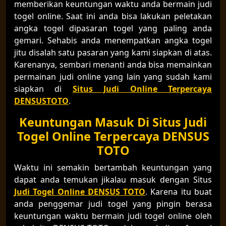
memberikan keuntungan waktu anda bermain judi
togel online. Saat ini anda bisa lakukan peletakan
angka togel dipasaran togel yang paling anda
gemari. Sehabis anda menempatkan angka togel
jitu disalah satu pasaran yang kami siapkan di atas.
Karenanya, sembari menanti anda bisa memainkan
permainan judi online yang lain yang sudah kami
siapkan di
Situs Judi Online Terpercaya
DENSUSTOTO
.
Keuntungan Masuk Di Situs Judi
Togel Online Terpercaya DENSUS
TOTO
Waktu ini semakin bertambah keuntungan yang
dapat anda temukan jikalau masuk dengan Situs
Judi Togel Online DENSUS TOTO
. Karena itu buat
anda penggemar judi togel yang pingin berasa
keuntungan waktu bermain judi togel online oleh