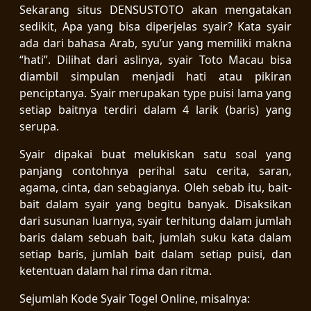
Sekarang situs DENSUSTOTO akan mengatakan
sedikit, Apa yang bisa diperjelas syair? Kata syair
ada dari bahasa Arab, syu’ur yang memiliki makna
“hati”. Dilihat dari aslinya, syair Toto Macau bisa
diambil simpulan menjadi hati atau pikiran
penciptanya. Syair merupakan type puisi lama yang
setiap baitnya terdiri dalam 4 larik (baris) yang
serupa.
Syair dipakai buat melukiskan satu soal yang
panjang contohnya perihal satu cerita, saran,
agama, cinta, dan sebagianya. Oleh sebab itu, bait-
bait dalam syair yang begitu banyak. Disaksikan
dari susunan luarnya, syair terhitung dalam jumlah
baris dalam sebuah bait, jumlah suku kata dalam
setiap baris, jumlah bait dalam setiap puisi, dan
ketentuan dalam hal rima dan ritma.
Sejumlah Kode Syair Togel Online, misalnya: