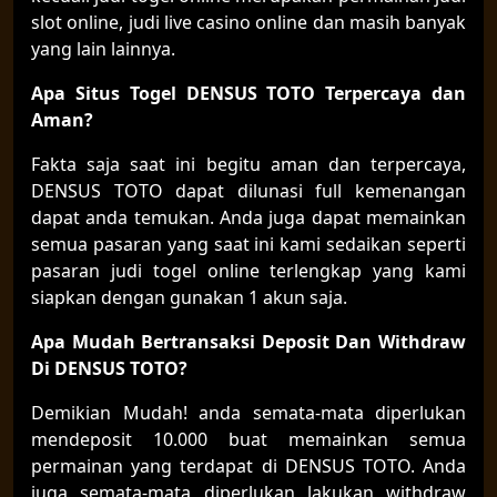
slot online, judi live casino online dan masih banyak
yang lain lainnya.
Apa Situs Togel DENSUS TOTO Terpercaya dan
Aman?
Fakta saja saat ini begitu aman dan terpercaya,
DENSUS TOTO dapat dilunasi full kemenangan
dapat anda temukan. Anda juga dapat memainkan
semua pasaran yang saat ini kami sedaikan seperti
pasaran judi togel online terlengkap yang kami
siapkan dengan gunakan 1 akun saja.
Apa Mudah
Bert
ransaksi Deposit Dan Withdraw
Di DENSUS TOTO?
Demikian Mudah! anda semata-mata diperlukan
mendeposit 10.000 buat memainkan semua
permainan yang terdapat di DENSUS TOTO. Anda
juga semata-mata diperlukan lakukan withdraw