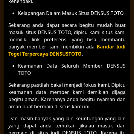
kehendaki.
Kelapangan Dalam Masuk Situs DENSUS TOTO
Sekarang anda dapat secara begitu mudah buat
masuk situs DENSUS TOTO, dipicu kami situs kami
memiliki link preferensi yang bisa membantu
banyak member kami membikin ada
Bandar Judi
Togel Terpercaya DENSUSTOTO
.
Keamanan Data Seluruh Member DENSUS
TOTO
Sekarang pastilah bakal menjadi fokus kami. Dipicu
keamanan data member kami demikian dijaga
begitu aman. Karenanya anda begitu nyaman dan
aman buat bermain di situs kami ini.
Dan masih banyak yang lain keuntungan yang lain
yang dapat anda temukan jikalau masuk dan
bermain di situs judi DENSUS TOTO. Karena itu