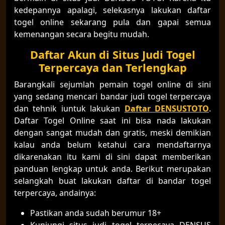
kedepannya apalagi, selekasnya lakukan daftar
togel online sekarang pula dan gapai semua
kemenangan secara begitu mudah.
Daftar Akun di Situs Judi Togel
Terpercaya dan Terlengkap
Barangkali sejumlah pemain togel online di sini
yang sedang mencari bandar judi togel terpercaya
dan tehnik iuntuk lakukan
Daftar DENSUSTOTO
.
Daftar Togel Online saat ini bisa nada lakukan
dengan sangat mudah dan gratis, meski demikian
kalau anda belum ketahui cara mendaftarnya
dikarenakan itu kami di sini dapat memberikan
panduan lengkap untuk anda. Berikut merupakan
selangkah buat lakukan daftar di bandar togel
terpercaya, andainya:
Pastikan anda sudah berumur 18+
Kunjungi situs judi togel terpecaya DENSUS