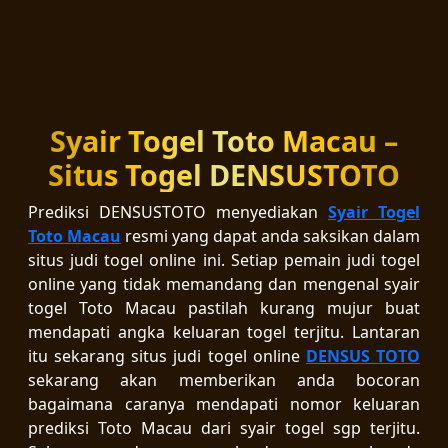
Syair Togel Toto Macau –
Situs Togel DENSUSTOTO
Prediksi DENSUSTOTO menyediakan
Syair Togel
Toto Macau
resmi yang dapat anda saksikan dalam
situs judi togel online ini. Setiap pemain judi togel
online yang tidak memandang dan mengenal syair
togel Toto Macau pastilah kurang mujur buat
mendapati angka keluaran togel terjitu. Lantaran
itu sekarang situs judi togel online
DENSUS TOTO
sekarang akan memberikan anda bocoran
bagaimana caranya mendapati nomor keluaran
prediksi Toto Macau dari syair togel sgp terjitu.