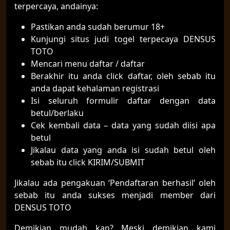
terpercaya, andainya:
Pastikan anda sudah berumur 18+
Kunjungi situs judi togel terpecaya DENSUS
TOTO
Mencari menu daftar / daftar
Berakhir itu anda click daftar, oleh sebab itu
anda dapat kehalaman registrasi
Isi seluruh formulir daftar dengan data
betul/berlaku
Cek kembali data – data yang sudah diisi apa
betul
Jikalau data yang anda isi sudah betul oleh
sebab itu click KIRIM/SUBMIT
Jikalau ada pengakuan ‘Pendaftaran berhasil’ oleh
sebab itu anda sukses menjadi member dari
DENSUS TOTO
Demikian mudah kan? Meski demikian kami