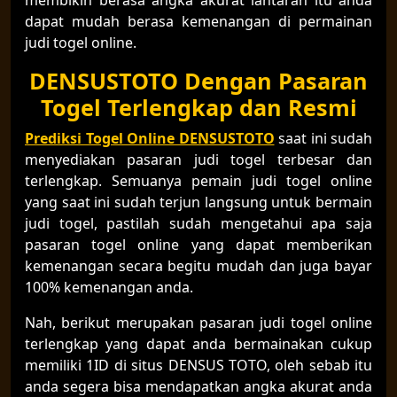
dapat mudah berasa kemenangan di permainan
judi togel online.
DENSUSTOTO Dengan Pasaran
Togel Terlengkap dan Resmi
Prediksi Togel Online DENSUSTOTO
saat ini sudah
menyediakan pasaran judi togel terbesar dan
terlengkap. Semuanya pemain judi togel online
yang saat ini sudah terjun langsung untuk bermain
judi togel, pastilah sudah mengetahui apa saja
pasaran togel online yang dapat memberikan
kemenangan secara begitu mudah dan juga bayar
100% kemenangan anda.
Nah, berikut merupakan pasaran judi togel online
terlengkap yang dapat anda bermainakan cukup
memiliki 1ID di situs DENSUS TOTO, oleh sebab itu
anda segera bisa mendapatkan angka akurat anda