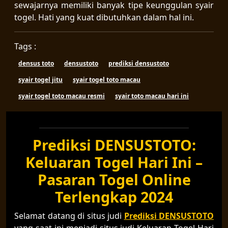
sewajarnya memiliki banyak tipe keunggulan syair
togel. Hati yang kuat dibutuhkan dalam hal ini.
Tags :
densus toto
densustoto
prediksi densustoto
syair togel jitu
syair togel toto macau
syair togel toto macau resmi
syair toto macau hari ini
Prediksi DENSUSTOTO:
Keluaran Togel Hari Ini –
Pasaran Togel Online
Terlengkap 2024
Selamat datang di situs judi
Prediksi DENSUSTOTO
yang saat ini menjadi situs judi Keluaran Togel Hari