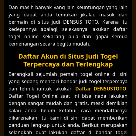
Dan masih banyak yang lain keuntungan yang lain
yang dapat anda temukan jikalau masuk dan
bermain di situs judi DENSUS TOTO. Karena itu
kedepannya apalagi, selekasnya lakukan daftar
togel online sekarang pula dan gapai semua
kemenangan secara begitu mudah.
Daftar Akun di Situs Judi Togel
Terpercaya dan Terlengkap
Barangkali sejumlah pemain togel online di sini
yang sedang mencari bandar judi togel terpercaya
dan tehnik iuntuk lakukan
Daftar DENSUSTOTO
.
Daftar Togel Online saat ini bisa nada lakukan
dengan sangat mudah dan gratis, meski demikian
kalau anda belum ketahui cara mendaftarnya
dikarenakan itu kami di sini dapat memberikan
panduan lengkap untuk anda. Berikut merupakan
selangkah buat lakukan daftar di bandar togel