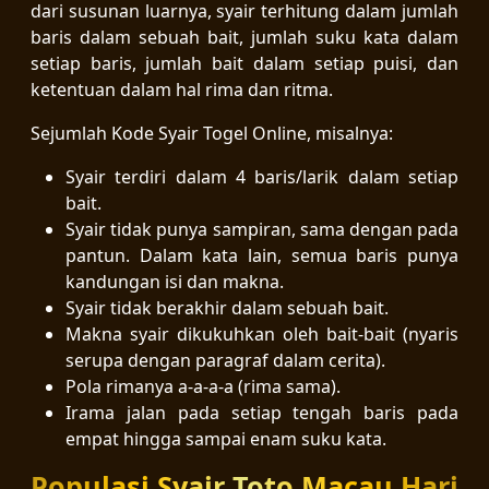
dari susunan luarnya, syair terhitung dalam jumlah
baris dalam sebuah bait, jumlah suku kata dalam
setiap baris, jumlah bait dalam setiap puisi, dan
ketentuan dalam hal rima dan ritma.
Sejumlah Kode Syair Togel Online, misalnya:
Syair terdiri dalam 4 baris/larik dalam setiap
bait.
Syair tidak punya sampiran, sama dengan pada
pantun. Dalam kata lain, semua baris punya
kandungan isi dan makna.
Syair tidak berakhir dalam sebuah bait.
Makna syair dikukuhkan oleh bait-bait (nyaris
serupa dengan paragraf dalam cerita).
Pola rimanya a-a-a-a (rima sama).
Irama jalan pada setiap tengah baris pada
empat hingga sampai enam suku kata.
Populasi Syair Toto Macau Hari