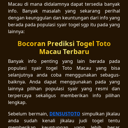
Macau di mana didalamnya dapat tersedia banyak
info. Banyak masalah yang sekarang perihal
dengan keunggulan dan keuntungan dari info yang
berada pada populasi syair togel sgp itu pada yang
lainnya:
Bocoran Prediksi Togel Toto
Macau Terbaru
Banyak info penting yang lain berada pada
populasi syair togel Toto Macau yang bisa
selanjutnya anda coba menggunakan sebagus-
baiknya. Anda dapat menggunakan pada yang
lainnya pilihan populasi syair yang resmi dan
terpercaya sekaligus memberikan info pilihan
lengkap.
Sebelum bermain,
DENSUSTOTO
simpulkan jikalau
anda sudah kenali jikalau judi togel tentu
memberikan keuntungan yang lebih besar.