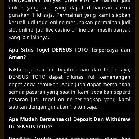
online yang lain yang dapat dimainkan cukup
gunakan 1 id saja. Permainan yang kami siapkan
kecuali judi togel online merupakan permainan judi
slot online, judi live casino online dan masih banyak
yang lain lainnya.
Apa Situs Togel DENSUS TOTO Terpercaya dan
Aman?
Fakta saja saat ini begitu aman dan terpercaya,
DENSUS TOTO dapat dilunasi full kemenangan
dapat anda temukan. Anda juga dapat memainkan
semua pasaran yang saat ini kami sedaikan seperti
pasaran judi togel online terlengkap yang kami
siapkan dengan gunakan 1 akun saja.
Apa Mudah
Bert
ransaksi Deposit Dan Withdraw
Di DENSUS TOTO?
Demikian Mudah! anda semata-mata diperlukan