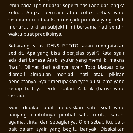
lebih pada 1point dasar seperti hasil ada dari angka
keluar. Angka bermain atau colok bebas yang
sesudah itu dibuatkan menjadi prediksi yang telah
menurut pikiran subjektif ini bersama hati sendiri
waktu buat prediksinya.
Sekarang situs DENSUSTOTO akan mengatakan
sedikit, Apa yang bisa diperjelas syair? Kata syair
ada dari bahasa Arab, syu’ur yang memiliki makna
“hati”. Dilihat dari aslinya, syair Toto Macau bisa
diambil simpulan menjadi hati atau pikiran
penciptanya. Syair merupakan type puisi lama yang
setiap baitnya terdiri dalam 4 larik (baris) yang
serupa.
Syair dipakai buat melukiskan satu soal yang
panjang contohnya perihal satu cerita, saran,
agama, cinta, dan sebagianya. Oleh sebab itu, bait-
bait dalam syair yang begitu banyak. Disaksikan