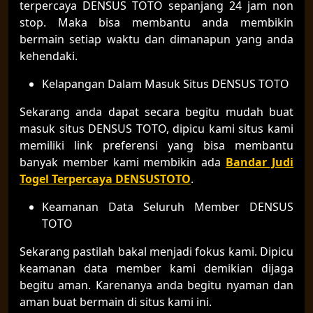
terpercaya DENSUS TOTO sepanjang 24 jam non
stop. Maka bisa membantu anda membikin
bermain setiap waktu dan dimanapun yang anda
kehendaki.
Kelapangan Dalam Masuk Situs DENSUS TOTO
Sekarang anda dapat secara begitu mudah buat
masuk situs DENSUS TOTO, dipicu kami situs kami
memiliki link preferensi yang bisa membantu
banyak member kami membikin ada
Bandar Judi
Togel Terpercaya DENSUSTOTO
.
Keamanan Data Seluruh Member DENSUS
TOTO
Sekarang pastilah bakal menjadi fokus kami. Dipicu
keamanan data member kami demikian dijaga
begitu aman. Karenanya anda begitu nyaman dan
aman buat bermain di situs kami ini.