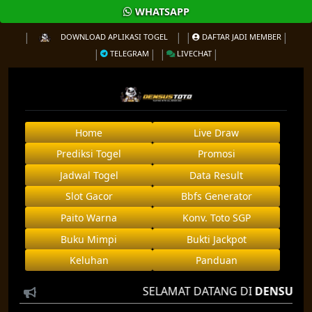
WHATSAPP
DOWNLOAD APLIKASI TOGEL
DAFTAR JADI MEMBER
TELEGRAM
LIVECHAT
Home
Live Draw
Prediksi Togel
Promosi
Jadwal Togel
Data Result
Slot Gacor
Bbfs Generator
Paito Warna
Konv. Toto SGP
Buku Mimpi
Bukti Jackpot
Keluhan
Panduan
SELAMAT DATANG DI
DENSUSTOTO