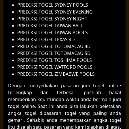
PREDIKSI TOGEL SYDNEY POOLS
PREDIKSI TOGEL SYDNEY EVENING
PREDIKSI TOGEL SYDNEY NIGHT
PREDIKSI TOGEL TAIWAN BALL
PREDIKSI TOGEL TAIWAN POOLS
PREDIKSI TOGEL TEXAS 4D
PREDIKSI TOGEL TOTOMACAU 4D
PREDIKSI TOGEL TOTOMACAU 5D
PREDIKSI TOGEL TOSHIMA POOLS
PREDIKSI TOGEL WATFORD POOLS
PREDIKSI TOGEL ZIMBABWE POOLS
Dengan menyediakan pasaran judi togel online
terlengkap dan terbesar pastilah bakal
memberikan keuntungan waktu anda bermain judi
togel online. Saat ini anda bisa lakukan peletakan
angka togel dipasaran togel yang paling anda
gemari. Sehabis anda menempatkan angka togel
jitu disalah satu pasaran yang kami siapkan di atas.