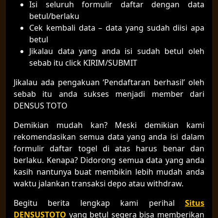
Isi seluruh formulir daftar dengan data
betul/berlaku
Cek kembali data – data yang sudah diisi apa
betul
Jikalau data yang anda isi sudah betul oleh
sebab itu click KIRIM/SUBMIT
Jikalau ada pengakuan ‘Pendaftaran berhasil’ oleh
sebab itu anda sukses menjadi member dari
DENSUS TOTO
Demikian mudah kan? Meski demikian kami
rekomendasikan semua data yang anda isi dalam
formulir daftar togel di atas harus benar dan
berlaku. Kenapa? Didorong semua data yang anda
kasih nantunya buat membikin lebih mudah anda
waktu jalankan transaksi depo atau withdraw.
Begitu berita lengkap kami perihal
Situs
DENSUSTOTO
yang betul segera bisa memberikan