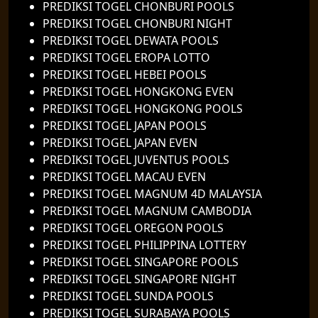
PREDIKSI TOGEL CHONBURI POOLS
PREDIKSI TOGEL CHONBURI NIGHT
PREDIKSI TOGEL DEWATA POOLS
PREDIKSI TOGEL EROPA LOTTO
PREDIKSI TOGEL HEBEI POOLS
PREDIKSI TOGEL HONGKONG EVEN
PREDIKSI TOGEL HONGKONG POOLS
PREDIKSI TOGEL JAPAN POOLS
PREDIKSI TOGEL JAPAN EVEN
PREDIKSI TOGEL JUVENTUS POOLS
PREDIKSI TOGEL MACAU EVEN
PREDIKSI TOGEL MAGNUM 4D MALAYSIA
PREDIKSI TOGEL MAGNUM CAMBODIA
PREDIKSI TOGEL OREGON POOLS
PREDIKSI TOGEL PHILIPPINA LOTTERY
PREDIKSI TOGEL SINGAPORE POOLS
PREDIKSI TOGEL SINGAPORE NIGHT
PREDIKSI TOGEL SUNDA POOLS
PREDIKSI TOGEL SURABAYA POOLS