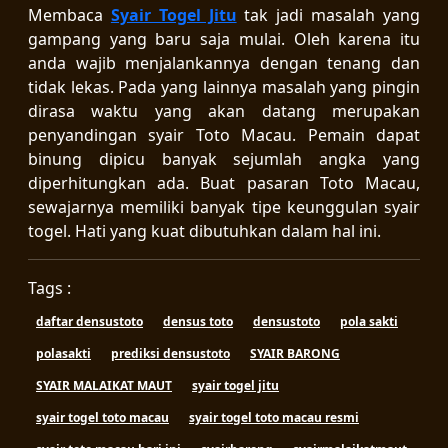
Membaca
Syair Togel Jitu
tak jadi masalah yang
gampang yang baru saja mulai. Oleh karena itu
anda wajib menjalankannya dengan tenang dan
tidak lekas. Pada yang lainnya masalah yang pingin
dirasa waktu yang akan datang merupakan
penyandingan syair Toto Macau. Pemain dapat
binung dipicu banyak sejumlah angka yang
diperhitungkan ada. Buat pasaran Toto Macau,
sewajarnya memiliki banyak tipe keunggulan syair
togel. Hati yang kuat dibutuhkan dalam hal ini.
Tags :
daftar densustoto
densus toto
densustoto
pola sakti
polasakti
prediksi densustoto
SYAIR BARONG
SYAIR MALAIKAT MAUT
syair togel jitu
syair togel toto macau
syair togel toto macau resmi