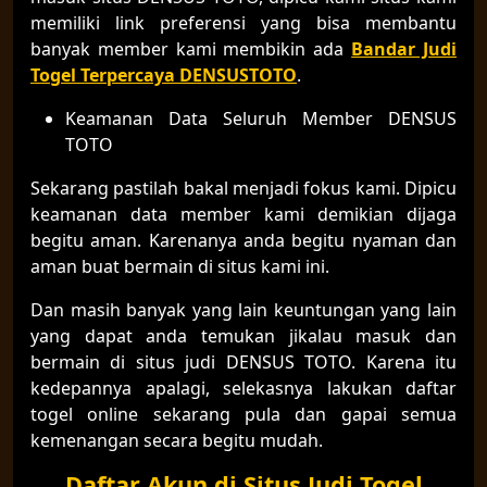
memiliki link preferensi yang bisa membantu
banyak member kami membikin ada
Bandar Judi
Togel Terpercaya DENSUSTOTO
.
Keamanan Data Seluruh Member DENSUS
TOTO
Sekarang pastilah bakal menjadi fokus kami. Dipicu
keamanan data member kami demikian dijaga
begitu aman. Karenanya anda begitu nyaman dan
aman buat bermain di situs kami ini.
Dan masih banyak yang lain keuntungan yang lain
yang dapat anda temukan jikalau masuk dan
bermain di situs judi DENSUS TOTO. Karena itu
kedepannya apalagi, selekasnya lakukan daftar
togel online sekarang pula dan gapai semua
kemenangan secara begitu mudah.
Daftar Akun di Situs Judi Togel