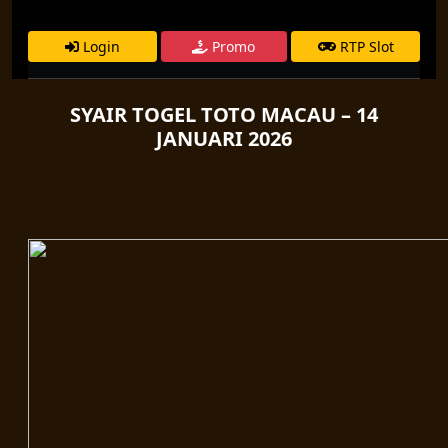
Login
Promo
RTP Slot
SYAIR TOGEL TOTO MACAU – 14
JANUARI 2026