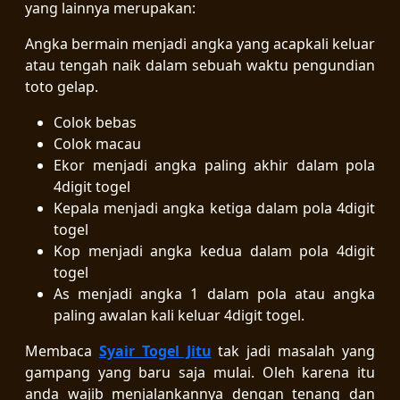
yang lainnya merupakan:
Angka bermain menjadi angka yang acapkali keluar
atau tengah naik dalam sebuah waktu pengundian
toto gelap.
Colok bebas
Colok macau
Ekor menjadi angka paling akhir dalam pola
4digit togel
Kepala menjadi angka ketiga dalam pola 4digit
togel
Kop menjadi angka kedua dalam pola 4digit
togel
As menjadi angka 1 dalam pola atau angka
paling awalan kali keluar 4digit togel.
Membaca
Syair Togel Jitu
tak jadi masalah yang
gampang yang baru saja mulai. Oleh karena itu
anda wajib menjalankannya dengan tenang dan