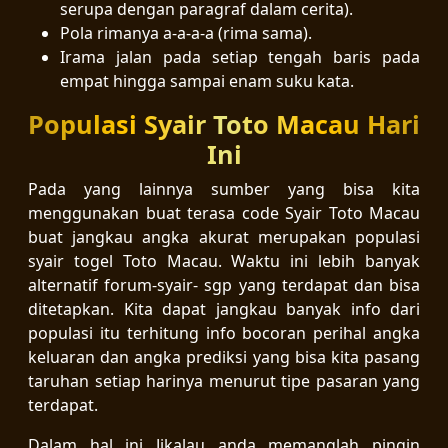
serupa dengan paragraf dalam cerita).
Pola rimanya a-a-a-a (rima sama).
Irama jalan pada setiap tengah baris pada
empat hingga sampai enam suku kata.
Populasi Syair Toto Macau Hari
Ini
Pada yang lainnya sumber yang bisa kita
menggunakan buat terasa code Syair Toto Macau
buat jangkau angka akurat merupakan populasi
syair togel Toto Macau. Waktu ini lebih banyak
alternatif forum-syair- sgp yang terdapat dan bisa
ditetapkan. Kita dapat jangkau banyak info dari
populasi itu terhitung info bocoran perihal angka
keluaran dan angka prediksi yang bisa kita pasang
taruhan setiap harinya menurut tipe pasaran yang
terdapat.
Dalam hal ini Jikalau anda memanglah pingin