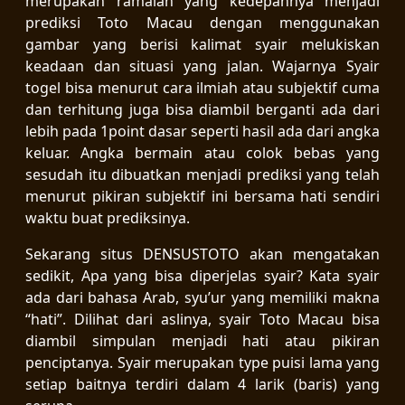
merupakan ramalan yang kedepannya menjadi
prediksi Toto Macau dengan menggunakan
gambar yang berisi kalimat syair melukiskan
keadaan dan situasi yang jalan. Wajarnya Syair
togel bisa menurut cara ilmiah atau subjektif cuma
dan terhitung juga bisa diambil berganti ada dari
lebih pada 1point dasar seperti hasil ada dari angka
keluar. Angka bermain atau colok bebas yang
sesudah itu dibuatkan menjadi prediksi yang telah
menurut pikiran subjektif ini bersama hati sendiri
waktu buat prediksinya.
Sekarang situs DENSUSTOTO akan mengatakan
sedikit, Apa yang bisa diperjelas syair? Kata syair
ada dari bahasa Arab, syu’ur yang memiliki makna
“hati”. Dilihat dari aslinya, syair Toto Macau bisa
diambil simpulan menjadi hati atau pikiran
penciptanya. Syair merupakan type puisi lama yang
setiap baitnya terdiri dalam 4 larik (baris) yang