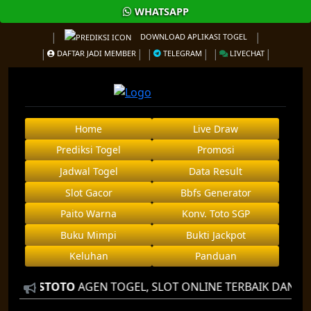
WHATSAPP
DOWNLOAD APLIKASI TOGEL
DAFTAR JADI MEMBER
TELEGRAM
LIVECHAT
Home
Live Draw
Prediksi Togel
Promosi
Jadwal Togel
Data Result
Slot Gacor
Bbfs Generator
Paito Warna
Konv. Toto SGP
Buku Mimpi
Bukti Jackpot
Keluhan
Panduan
SUSTOTO
AGEN TOGEL, SLOT ONLINE TERBAIK DAN TERP