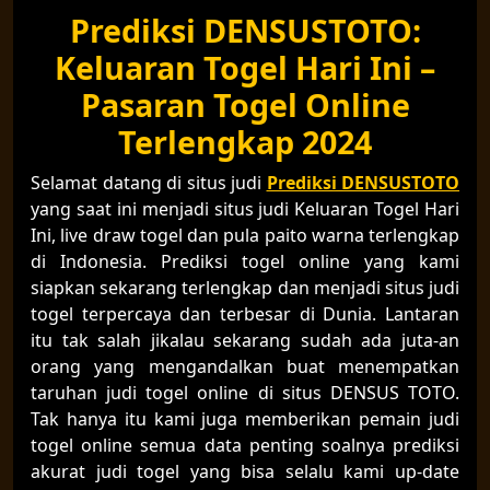
Prediksi DENSUSTOTO:
Keluaran Togel Hari Ini –
Pasaran Togel Online
Terlengkap 2024
Selamat datang di situs judi
Prediksi DENSUSTOTO
yang saat ini menjadi situs judi Keluaran Togel Hari
Ini, live draw togel dan pula paito warna terlengkap
di Indonesia. Prediksi togel online yang kami
siapkan sekarang terlengkap dan menjadi situs judi
togel terpercaya dan terbesar di Dunia. Lantaran
itu tak salah jikalau sekarang sudah ada juta-an
orang yang mengandalkan buat menempatkan
taruhan judi togel online di situs DENSUS TOTO.
Tak hanya itu kami juga memberikan pemain judi
togel online semua data penting soalnya prediksi
akurat judi togel yang bisa selalu kami up-date