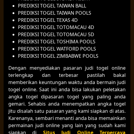
PREDIKSI TOGEL TAIWAN BALL
PREDIKSI TOGEL TAIWAN POOLS
PREDIKSI TOGEL TEXAS 4D
PREDIKSI TOGEL TOTOMACAU 4D
PREDIKSI TOGEL TOTOMACAU 5D
PREDIKSI TOGEL TOSHIMA POOLS
PREDIKSI TOGEL WATFORD POOLS
PREDIKSI TOGEL ZIMBABWE POOLS
Dengan menyediakan pasaran judi togel online
terlengkap dan terbesar pastilah bakal
memberikan keuntungan waktu anda bermain judi
togel online. Saat ini anda bisa lakukan peletakan
angka togel dipasaran togel yang paling anda
gemari. Sehabis anda menempatkan angka togel
jitu disalah satu pasaran yang kami siapkan di atas.
Karenanya, sembari menanti anda bisa memainkan
permainan judi online yang lain yang sudah kami
siapkan di
Situs Judi Online Terpercaya