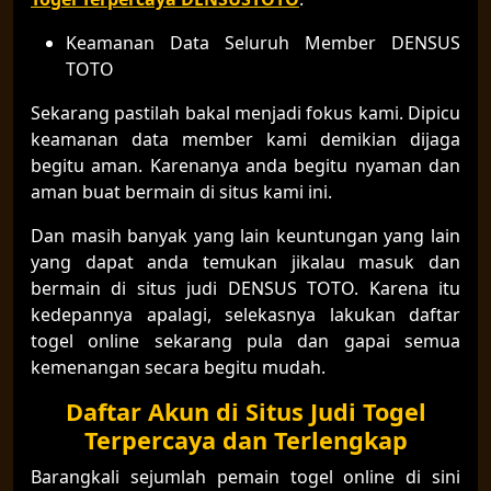
Keamanan Data Seluruh Member DENSUS
TOTO
Sekarang pastilah bakal menjadi fokus kami. Dipicu
keamanan data member kami demikian dijaga
begitu aman. Karenanya anda begitu nyaman dan
aman buat bermain di situs kami ini.
Dan masih banyak yang lain keuntungan yang lain
yang dapat anda temukan jikalau masuk dan
bermain di situs judi DENSUS TOTO. Karena itu
kedepannya apalagi, selekasnya lakukan daftar
togel online sekarang pula dan gapai semua
kemenangan secara begitu mudah.
Daftar Akun di Situs Judi Togel
Terpercaya dan Terlengkap
Barangkali sejumlah pemain togel online di sini