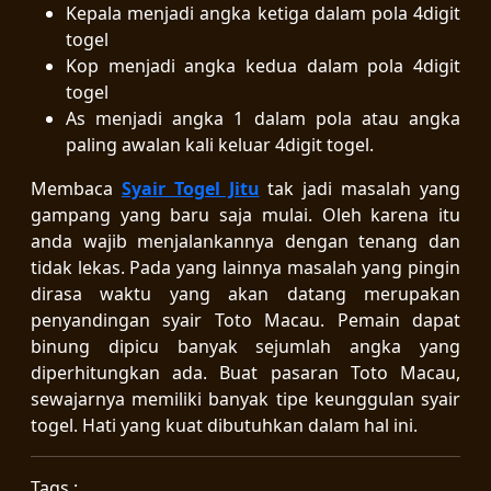
Kepala menjadi angka ketiga dalam pola 4digit
togel
Kop menjadi angka kedua dalam pola 4digit
togel
As menjadi angka 1 dalam pola atau angka
paling awalan kali keluar 4digit togel.
Membaca
Syair Togel Jitu
tak jadi masalah yang
gampang yang baru saja mulai. Oleh karena itu
anda wajib menjalankannya dengan tenang dan
tidak lekas. Pada yang lainnya masalah yang pingin
dirasa waktu yang akan datang merupakan
penyandingan syair Toto Macau. Pemain dapat
binung dipicu banyak sejumlah angka yang
diperhitungkan ada. Buat pasaran Toto Macau,
sewajarnya memiliki banyak tipe keunggulan syair
togel. Hati yang kuat dibutuhkan dalam hal ini.
Tags :