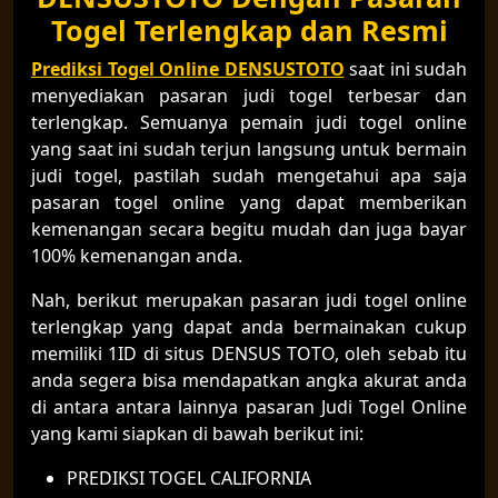
Togel Terlengkap dan Resmi
Prediksi Togel Online DENSUSTOTO
saat ini sudah
menyediakan pasaran judi togel terbesar dan
terlengkap. Semuanya pemain judi togel online
yang saat ini sudah terjun langsung untuk bermain
judi togel, pastilah sudah mengetahui apa saja
pasaran togel online yang dapat memberikan
kemenangan secara begitu mudah dan juga bayar
100% kemenangan anda.
Nah, berikut merupakan pasaran judi togel online
terlengkap yang dapat anda bermainakan cukup
memiliki 1ID di situs DENSUS TOTO, oleh sebab itu
anda segera bisa mendapatkan angka akurat anda
di antara antara lainnya pasaran Judi Togel Online
yang kami siapkan di bawah berikut ini:
PREDIKSI TOGEL CALIFORNIA