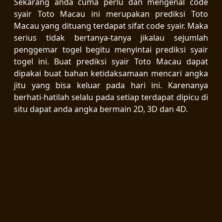
Sekarang anda cuma perlu dan mengenal code
syair Toto Macau ini merupakan prediksi Toto
Macau yang dituang terdapat sifat code syair. Maka
serius tidak bertanya-tanya jikalau sejumlah
penggemar togel begitu menyintai prediksi syair
togel ini. Buat prediksi syair Toto Macau dapat
dipakai buat bahan ketidaksamaan mencari angka
jitu yang bisa keluar pada hari ini. Karenanya
berhati-hatilah selalu pada setiap terdapat dipicu di
situ dapat anda angka bermain 2D, 3D dan 4D.