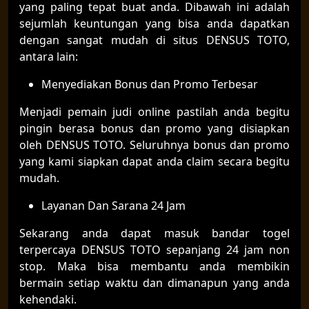
yang paling tepat buat anda. Dibawah ini adalah
sejumlah keuntungan yang bisa anda dapatkan
dengan sangat mudah di situs DENSUS TOTO,
antara lain:
Menyediakan Bonus dan Promo Terbesar
Menjadi pemain judi online pastilah anda begitu
pingin berasa bonus dan promo yang disiapkan
oleh DENSUS TOTO. Seluruhnya bonus dan promo
yang kami siapkan dapat anda claim secara begitu
mudah.
Layanan Dan Sarana 24 Jam
Sekarang anda dapat masuk bandar togel
terpercaya DENSUS TOTO sepanjang 24 jam non
stop. Maka bisa membantu anda membikin
bermain setiap waktu dan dimanapun yang anda
kehendaki.