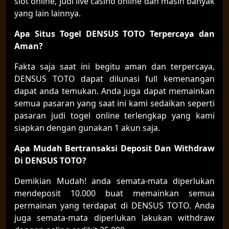
slot online, judi live casino online dan masih banyak
yang lain lainnya.
Apa Situs Togel DENSUS TOTO Terpercaya dan
Aman?
Fakta saja saat ini begitu aman dan terpercaya,
DENSUS TOTO dapat dilunasi full kemenangan
dapat anda temukan. Anda juga dapat memainkan
semua pasaran yang saat ini kami sedaikan seperti
pasaran judi togel online terlengkap yang kami
siapkan dengan gunakan 1 akun saja.
Apa Mudah
Bert
ransaksi Deposit Dan Withdraw
Di DENSUS TOTO?
Demikian Mudah! anda semata-mata diperlukan
mendeposit 10.000 buat memainkan semua
permainan yang terdapat di DENSUS TOTO. Anda
juga semata-mata diperlukan lakukan withdraw