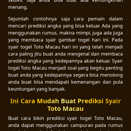
menang.
Sejumlah contohnya saja cara pemain dalam
mencari prediksi angka yang bisa keluar. Ada yang
menggunakan rumus, makna mimpi, juga ada juga
yang membaca syair gambar togel hari ini. Pada
syair togel Toto Macau hari ini yang telah menjadi
cara paling jitu buat anda mengenal dan membaca
prediksi angka yang kedepannya akan keluar. Syair
togel Toto Macau menjadi soal yang begitu penting
buat anda yang kedepannya segera bisa menolong
anda buat bisa mendapati kemenangan dan pula
keuntungan yang banyak.
Ini Cara Mudah Buat Prediksi Syair
Toto Macau
Buat cara bikin prediksi syair togel Toto Macau,
anda dapat menggunakan campuran pada rumus