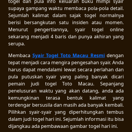
togel dan pula info keluaran buku mimpi syair
supaya gampang waktu membaca pola-pola detail.
Sejumlah kalimat dalam sajak togel normalnya
berisi bersangkutan satu insiden atau momen.
Menurut pengertiannya, syair togel online
sekarang menjadi 4 baris dan punya akhiran yang
serupa.
Membaca
Syair Togel Toto Macau Resmi
dengan
tepat menjadi cara mengira pengesahan syair. Anda
harus dapat mendalami lewat secara perlahan dan
pula putuskan syair yang paling banyak dicari
pemain judi togel Toto Macau. Sepanjang
penelusuran waktu yang akan datang, anda ada
kemungkinan terasa bentuk kalimat yang
terdengar bersusila dan masih ada banyak kembali.
Pilihkan syair-syair yang diperhitungkan tembus
dalam judi togel hari ini. Sejumlah informasi itu bisa
dijangkau ada pembawaan gambar togel hari ini.