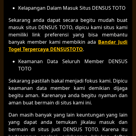
Kelapangan Dalam Masuk Situs DENSUS TOTO
Sekarang anda dapat secara begitu mudah buat
masuk situs DENSUS TOTO, dipicu kami situs kami
memiliki link preferensi yang bisa membantu
banyak member kami membikin ada
Bandar Judi
Togel Terpercaya DENSUSTOTO
.
Keamanan Data Seluruh Member DENSUS
TOTO
Sekarang pastilah bakal menjadi fokus kami. Dipicu
keamanan data member kami demikian dijaga
begitu aman. Karenanya anda begitu nyaman dan
aman buat bermain di situs kami ini.
Dan masih banyak yang lain keuntungan yang lain
yang dapat anda temukan jikalau masuk dan
bermain di situs judi DENSUS TOTO. Karena itu