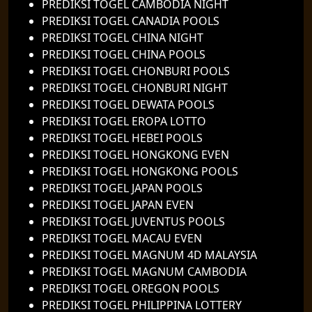
PREDIKSI TOGEL CAMBODIA NIGHT
PREDIKSI TOGEL CANADIA POOLS
PREDIKSI TOGEL CHINA NIGHT
PREDIKSI TOGEL CHINA POOLS
PREDIKSI TOGEL CHONBURI POOLS
PREDIKSI TOGEL CHONBURI NIGHT
PREDIKSI TOGEL DEWATA POOLS
PREDIKSI TOGEL EROPA LOTTO
PREDIKSI TOGEL HEBEI POOLS
PREDIKSI TOGEL HONGKONG EVEN
PREDIKSI TOGEL HONGKONG POOLS
PREDIKSI TOGEL JAPAN POOLS
PREDIKSI TOGEL JAPAN EVEN
PREDIKSI TOGEL JUVENTUS POOLS
PREDIKSI TOGEL MACAU EVEN
PREDIKSI TOGEL MAGNUM 4D MALAYSIA
PREDIKSI TOGEL MAGNUM CAMBODIA
PREDIKSI TOGEL OREGON POOLS
PREDIKSI TOGEL PHILIPPINA LOTTERY