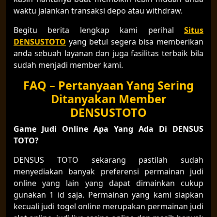
waktu jalankan transaksi depo atau withdraw.
Begitu berita lengkap kami perihal
Situs
DENSUSTOTO
yang betul segera bisa memberikan
anda sebuah layanan dan juga fasilitas terbaik bila
sudah menjadi member kami.
FAQ – Pertanyaan Yang Sering
Ditanyakan Member
DENSUSTOTO
Game Judi Online Apa Yang Ada Di DENSUS
TOTO?
DENSUS TOTO sekarang pastilah sudah
menyediakan banyak preferensi permainan judi
online yang lain yang dapat dimainkan cukup
gunakan 1 id saja. Permainan yang kami siapkan
kecuali judi togel online merupakan permainan judi