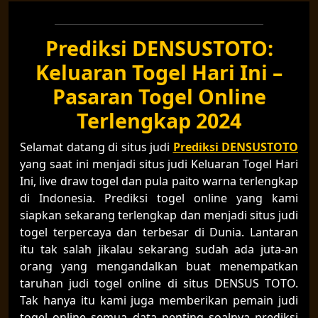
Prediksi DENSUSTOTO:
Keluaran Togel Hari Ini –
Pasaran Togel Online
Terlengkap 2024
Selamat datang di situs judi
Prediksi DENSUSTOTO
yang saat ini menjadi situs judi Keluaran Togel Hari
Ini, live draw togel dan pula paito warna terlengkap
di Indonesia. Prediksi togel online yang kami
siapkan sekarang terlengkap dan menjadi situs judi
togel terpercaya dan terbesar di Dunia. Lantaran
itu tak salah jikalau sekarang sudah ada juta-an
orang yang mengandalkan buat menempatkan
taruhan judi togel online di situs DENSUS TOTO.
Tak hanya itu kami juga memberikan pemain judi
togel online semua data penting soalnya prediksi