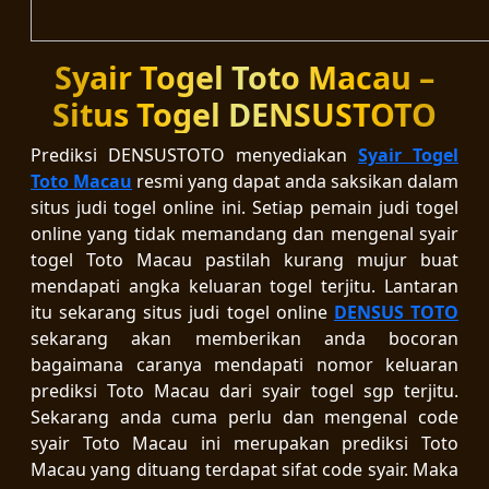
Syair Togel Toto Macau –
Situs Togel DENSUSTOTO
Prediksi DENSUSTOTO menyediakan
Syair Togel
Toto Macau
resmi yang dapat anda saksikan dalam
situs judi togel online ini. Setiap pemain judi togel
online yang tidak memandang dan mengenal syair
togel Toto Macau pastilah kurang mujur buat
mendapati angka keluaran togel terjitu. Lantaran
itu sekarang situs judi togel online
DENSUS TOTO
sekarang akan memberikan anda bocoran
bagaimana caranya mendapati nomor keluaran
prediksi Toto Macau dari syair togel sgp terjitu.
Sekarang anda cuma perlu dan mengenal code
syair Toto Macau ini merupakan prediksi Toto
Macau yang dituang terdapat sifat code syair. Maka