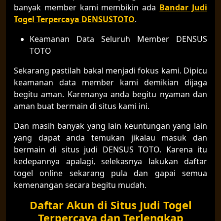
banyak member kami membikin ada
Bandar Judi
Togel Terpercaya DENSUSTOTO
.
Keamanan Data Seluruh Member DENSUS
TOTO
Sekarang pastilah bakal menjadi fokus kami. Dipicu
keamanan data member kami demikian dijaga
begitu aman. Karenanya anda begitu nyaman dan
aman buat bermain di situs kami ini.
Dan masih banyak yang lain keuntungan yang lain
yang dapat anda temukan jikalau masuk dan
bermain di situs judi DENSUS TOTO. Karena itu
kedepannya apalagi, selekasnya lakukan daftar
togel online sekarang pula dan gapai semua
kemenangan secara begitu mudah.
Daftar Akun di Situs Judi Togel
Terpercaya dan Terlengkap