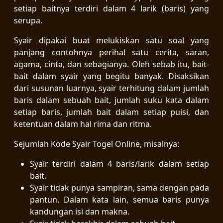
setiap baitnya terdiri dalam 4 larik (baris) yang
serupa.
Syair dipakai buat melukiskan satu soal yang
panjang contohnya perihal satu cerita, saran,
agama, cinta, dan sebagianya. Oleh sebab itu, bait-
bait dalam syair yang begitu banyak. Disaksikan
dari susunan luarnya, syair terhitung dalam jumlah
baris dalam sebuah bait, jumlah suku kata dalam
setiap baris, jumlah bait dalam setiap puisi, dan
ketentuan dalam hal rima dan ritma.
Sejumlah Kode Syair Togel Online, misalnya:
Syair terdiri dalam 4 baris/larik dalam setiap
bait.
Syair tidak punya sampiran, sama dengan pada
pantun. Dalam kata lain, semua baris punya
kandungan isi dan makna.