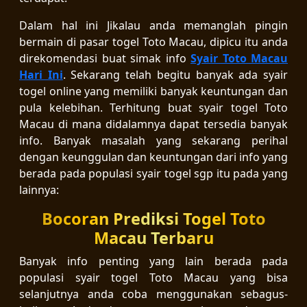
Dalam hal ini Jikalau anda memanglah pingin
bermain di pasar togel Toto Macau, dipicu itu anda
direkomendasi buat simak info
Syair Toto Macau
Hari Ini
. Sekarang telah begitu banyak ada syair
togel online yang memiliki banyak keuntungan dan
pula kelebihan. Terhitung buat syair togel Toto
Macau di mana didalamnya dapat tersedia banyak
info. Banyak masalah yang sekarang perihal
dengan keunggulan dan keuntungan dari info yang
berada pada populasi syair togel sgp itu pada yang
lainnya:
Bocoran Prediksi Togel Toto
Macau Terbaru
Banyak info penting yang lain berada pada
populasi syair togel Toto Macau yang bisa
selanjutnya anda coba menggunakan sebagus-