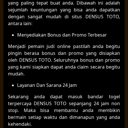
yang paling tepat buat anda. Dibawah ini adalah
sejumlah keuntungan yang bisa anda dapatkan
dengan sangat mudah di situs DENSUS TOTO,
antara lain:
Menyediakan Bonus dan Promo Terbesar
Menjadi pemain judi online pastilah anda begitu
pingin berasa bonus dan promo yang disiapkan
oleh DENSUS TOTO. Seluruhnya bonus dan promo
yang kami siapkan dapat anda claim secara begitu
mudah.
Layanan Dan Sarana 24 Jam
Sekarang anda dapat masuk bandar togel
terpercaya DENSUS TOTO sepanjang 24 jam non
stop. Maka bisa membantu anda membikin
bermain setiap waktu dan dimanapun yang anda
kehendaki.