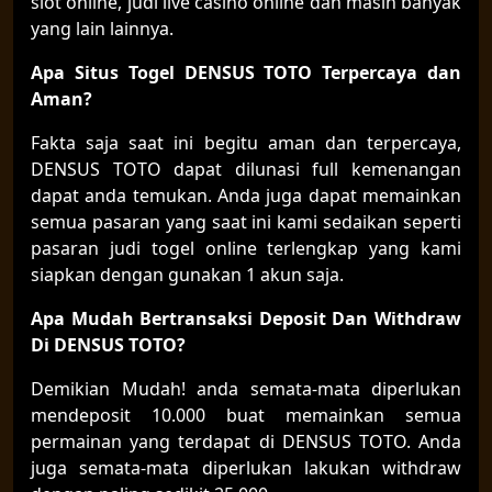
slot online, judi live casino online dan masih banyak
yang lain lainnya.
Apa Situs Togel DENSUS TOTO Terpercaya dan
Aman?
Fakta saja saat ini begitu aman dan terpercaya,
DENSUS TOTO dapat dilunasi full kemenangan
dapat anda temukan. Anda juga dapat memainkan
semua pasaran yang saat ini kami sedaikan seperti
pasaran judi togel online terlengkap yang kami
siapkan dengan gunakan 1 akun saja.
Apa Mudah
Bert
ransaksi Deposit Dan Withdraw
Di DENSUS TOTO?
Demikian Mudah! anda semata-mata diperlukan
mendeposit 10.000 buat memainkan semua
permainan yang terdapat di DENSUS TOTO. Anda
juga semata-mata diperlukan lakukan withdraw