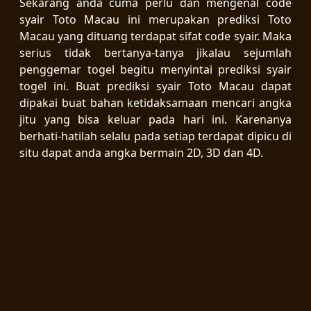
Sekarang anda cuma perlu dan mengenal code
syair Toto Macau ini merupakan prediksi Toto
Macau yang dituang terdapat sifat code syair. Maka
serius tidak bertanya-tanya jikalau sejumlah
penggemar togel begitu menyintai prediksi syair
togel ini. Buat prediksi syair Toto Macau dapat
dipakai buat bahan ketidaksamaan mencari angka
jitu yang bisa keluar pada hari ini. Karenanya
berhati-hatilah selalu pada setiap terdapat dipicu di
situ dapat anda angka bermain 2D, 3D dan 4D.