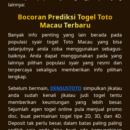
lainnya:
Bocoran Prediksi Togel Toto
Macau Terbaru
Banyak info penting yang lain berada pada
populasi syair togel Toto Macau yang bisa
selanjutnya anda coba menggunakan sebagus-
baiknya. Anda dapat menggunakan pada yang
lainnya pilihan populasi syair yang resmi dan
terpercaya sekaligus memberikan info pilihan
lengkap.
Sebelum bermain,
DENSUSTOTO
simpulkan jikalau
anda sudah kenali jikalau judi togel tentu
memberikan keuntungan yang lebih besar.
Sejumlah agen togel online pula menjual promo
disc. buat permainan togel tipe 2D, 3D, dan 4D.
Deposit tak perlu besar, dalam batas paling paling
sedikit saja anda bisa buat ada kemungkinan