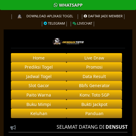
WHATSAPP
DOWNLOAD APLIKASI TOGEL
DAFTAR JADI MEMBER
TELEGRAM
LIVECHAT
Home
Live Draw
Prediksi Togel
Promosi
Jadwal Togel
Data Result
Slot Gacor
Bbfs Generator
Paito Warna
Konv. Toto SGP
Buku Mimpi
Bukti Jackpot
Keluhan
Panduan
SELAMAT DATANG DI
DENSUSTOTO
AGE