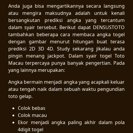
Anda juga bisa mengartikannya secara langsung
atau mengira maksudnya adalah untuk kenali
bersangkutan prediksi angka yang tercantum
dalam syair tersebut. Berikut dapat DENSUSTOTO
tambahkan beberapa cara membaca angka togel
dengan gambar menurut hitungan buat terasa
prediksi 2D 3D 4D. Study sekarang jikalau anda
pingin menang jackpot. Dalam syair togel Toto
Macau terpercaya punya banyak pengertian. Pada
yang lainnya merupakan:
Angka bermain menjadi angka yang acapkali keluar
atau tengah naik dalam sebuah waktu pengundian
toto gelap.
Colok bebas
Colok macau
Ekor menjadi angka paling akhir dalam pola
4digit togel