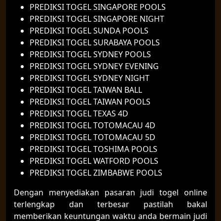
PREDIKSI TOGEL SINGAPORE POOLS
PREDIKSI TOGEL SINGAPORE NIGHT
PREDIKSI TOGEL SUNDA POOLS
PREDIKSI TOGEL SURABAYA POOLS
PREDIKSI TOGEL SYDNEY POOLS
PREDIKSI TOGEL SYDNEY EVENING
PREDIKSI TOGEL SYDNEY NIGHT
PREDIKSI TOGEL TAIWAN BALL
PREDIKSI TOGEL TAIWAN POOLS
PREDIKSI TOGEL TEXAS 4D
PREDIKSI TOGEL TOTOMACAU 4D
PREDIKSI TOGEL TOTOMACAU 5D
PREDIKSI TOGEL TOSHIMA POOLS
PREDIKSI TOGEL WATFORD POOLS
PREDIKSI TOGEL ZIMBABWE POOLS
Dengan menyediakan pasaran judi togel online
terlengkap dan terbesar pastilah bakal
memberikan keuntungan waktu anda bermain judi