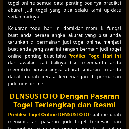
togel online semua data penting soalnya prediksi
akurat judi togel yang bisa selalu kami up-date
setiap harinya.
Keluaran togel hari ini demikian memiliki fungsi
buat anda berasa angka akurat yang bisa anda
taruhkan di permainan judi togel online. menjadi
buat anda yang saar ini tengah bermain judi togel
online, penting buat tahu
Prediksi Togel Hari Ini
dan awalan kali kalinya biar membantu anda
membikin berasa angka akurat lantaran itu anda
dapat mudah berasa kemenangan di permainan
judi togel online.
DENSUSTOTO Dengan Pasaran
Togel Terlengkap dan Resmi
Prediksi Togel Online DENSUSTOTO
saat ini sudah
menyediakan pasaran judi togel terbesar dan
terlengkap. Semuanya pemain judi togel online