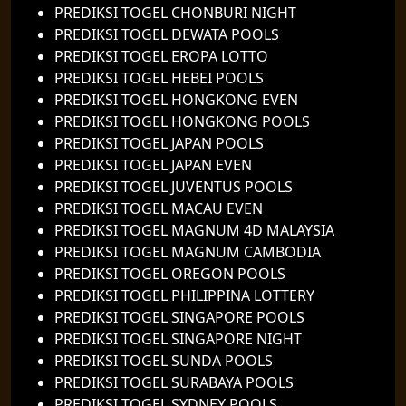
PREDIKSI TOGEL CHONBURI NIGHT
PREDIKSI TOGEL DEWATA POOLS
PREDIKSI TOGEL EROPA LOTTO
PREDIKSI TOGEL HEBEI POOLS
PREDIKSI TOGEL HONGKONG EVEN
PREDIKSI TOGEL HONGKONG POOLS
PREDIKSI TOGEL JAPAN POOLS
PREDIKSI TOGEL JAPAN EVEN
PREDIKSI TOGEL JUVENTUS POOLS
PREDIKSI TOGEL MACAU EVEN
PREDIKSI TOGEL MAGNUM 4D MALAYSIA
PREDIKSI TOGEL MAGNUM CAMBODIA
PREDIKSI TOGEL OREGON POOLS
PREDIKSI TOGEL PHILIPPINA LOTTERY
PREDIKSI TOGEL SINGAPORE POOLS
PREDIKSI TOGEL SINGAPORE NIGHT
PREDIKSI TOGEL SUNDA POOLS
PREDIKSI TOGEL SURABAYA POOLS
PREDIKSI TOGEL SYDNEY POOLS