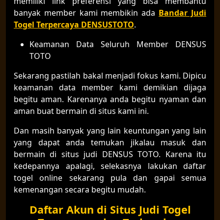
memiliki link preferensi yang bisa membantu
banyak member kami membikin ada
Bandar Judi
Togel Terpercaya DENSUSTOTO
.
Keamanan Data Seluruh Member DENSUS
TOTO
Sekarang pastilah bakal menjadi fokus kami. Dipicu
keamanan data member kami demikian dijaga
begitu aman. Karenanya anda begitu nyaman dan
aman buat bermain di situs kami ini.
Dan masih banyak yang lain keuntungan yang lain
yang dapat anda temukan jikalau masuk dan
bermain di situs judi DENSUS TOTO. Karena itu
kedepannya apalagi, selekasnya lakukan daftar
togel online sekarang pula dan gapai semua
kemenangan secara begitu mudah.
Daftar Akun di Situs Judi Togel