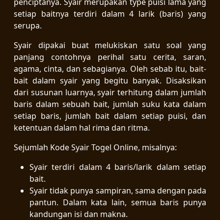
penciptanya. Syair merupakan type puisi lama yang
setiap baitnya terdiri dalam 4 larik (baris) yang
serupa.
Syair dipakai buat melukiskan satu soal yang
panjang contohnya perihal satu cerita, saran,
agama, cinta, dan sebagianya. Oleh sebab itu, bait-
bait dalam syair yang begitu banyak. Disaksikan
dari susunan luarnya, syair terhitung dalam jumlah
baris dalam sebuah bait, jumlah suku kata dalam
setiap baris, jumlah bait dalam setiap puisi, dan
ketentuan dalam hal rima dan ritma.
Sejumlah Kode Syair Togel Online, misalnya:
Syair terdiri dalam 4 baris/larik dalam setiap
bait.
Syair tidak punya sampiran, sama dengan pada
pantun. Dalam kata lain, semua baris punya
kandungan isi dan makna.