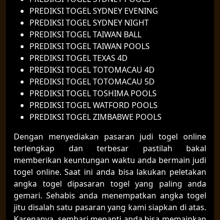
PREDIKSI TOGEL SYDNEY EVENING
PREDIKSI TOGEL SYDNEY NIGHT
PREDIKSI TOGEL TAIWAN BALL
PREDIKSI TOGEL TAIWAN POOLS
PREDIKSI TOGEL TEXAS 4D
PREDIKSI TOGEL TOTOMACAU 4D
PREDIKSI TOGEL TOTOMACAU 5D
PREDIKSI TOGEL TOSHIMA POOLS
PREDIKSI TOGEL WATFORD POOLS
PREDIKSI TOGEL ZIMBABWE POOLS
Dengan menyediakan pasaran judi togel online
terlengkap dan terbesar pastilah bakal
memberikan keuntungan waktu anda bermain judi
togel online. Saat ini anda bisa lakukan peletakan
angka togel dipasaran togel yang paling anda
gemari. Sehabis anda menempatkan angka togel
jitu disalah satu pasaran yang kami siapkan di atas.
Karenanya, sembari menanti anda bisa memainkan