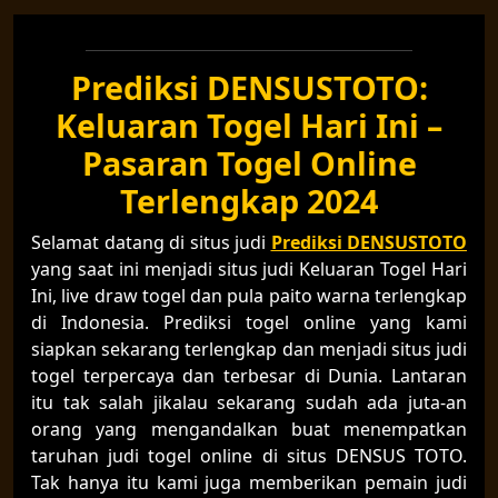
Prediksi DENSUSTOTO:
Keluaran Togel Hari Ini –
Pasaran Togel Online
Terlengkap 2024
Selamat datang di situs judi
Prediksi DENSUSTOTO
yang saat ini menjadi situs judi Keluaran Togel Hari
Ini, live draw togel dan pula paito warna terlengkap
di Indonesia. Prediksi togel online yang kami
siapkan sekarang terlengkap dan menjadi situs judi
togel terpercaya dan terbesar di Dunia. Lantaran
itu tak salah jikalau sekarang sudah ada juta-an
orang yang mengandalkan buat menempatkan
taruhan judi togel online di situs DENSUS TOTO.
Tak hanya itu kami juga memberikan pemain judi