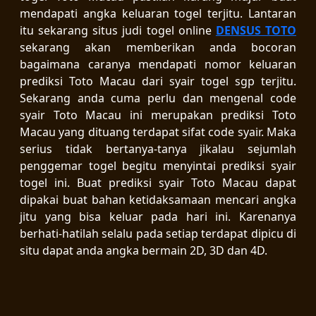
mendapati angka keluaran togel terjitu. Lantaran
itu sekarang situs judi togel online
DENSUS TOTO
sekarang akan memberikan anda bocoran
bagaimana caranya mendapati nomor keluaran
prediksi Toto Macau dari syair togel sgp terjitu.
Sekarang anda cuma perlu dan mengenal code
syair Toto Macau ini merupakan prediksi Toto
Macau yang dituang terdapat sifat code syair. Maka
serius tidak bertanya-tanya jikalau sejumlah
penggemar togel begitu menyintai prediksi syair
togel ini. Buat prediksi syair Toto Macau dapat
dipakai buat bahan ketidaksamaan mencari angka
jitu yang bisa keluar pada hari ini. Karenanya
berhati-hatilah selalu pada setiap terdapat dipicu di
situ dapat anda angka bermain 2D, 3D dan 4D.