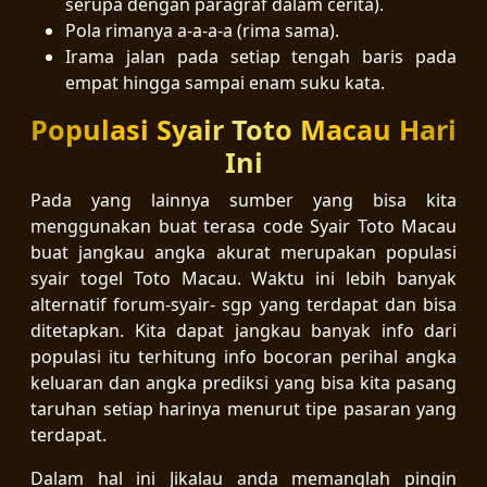
serupa dengan paragraf dalam cerita).
Pola rimanya a-a-a-a (rima sama).
Irama jalan pada setiap tengah baris pada
empat hingga sampai enam suku kata.
Populasi Syair Toto Macau Hari
Ini
Pada yang lainnya sumber yang bisa kita
menggunakan buat terasa code Syair Toto Macau
buat jangkau angka akurat merupakan populasi
syair togel Toto Macau. Waktu ini lebih banyak
alternatif forum-syair- sgp yang terdapat dan bisa
ditetapkan. Kita dapat jangkau banyak info dari
populasi itu terhitung info bocoran perihal angka
keluaran dan angka prediksi yang bisa kita pasang
taruhan setiap harinya menurut tipe pasaran yang
terdapat.
Dalam hal ini Jikalau anda memanglah pingin