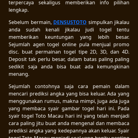
terpercaya sekaligus memberikan info pilihan
lengkap.
Sebelum bermain,
DENSUSTOTO
simpulkan jikalau
anda sudah kenali jikalau judi togel tentu
memberikan keuntungan yang lebih besar.
Sejumlah agen togel online pula menjual promo
disc. buat permainan togel tipe 2D, 3D, dan 4D.
Deposit tak perlu besar, dalam batas paling paling
sedikit saja anda bisa buat ada kemungkinan
menang.
Sejumlah contohnya saja cara pemain dalam
mencari prediksi angka yang bisa keluar. Ada yang
menggunakan rumus, makna mimpi, juga ada juga
yang membaca syair gambar togel hari ini. Pada
syair togel Toto Macau hari ini yang telah menjadi
cara paling jitu buat anda mengenal dan membaca
prediksi angka yang kedepannya akan keluar. Syair
togel Toto Macau menjadi soal yang begitu penting