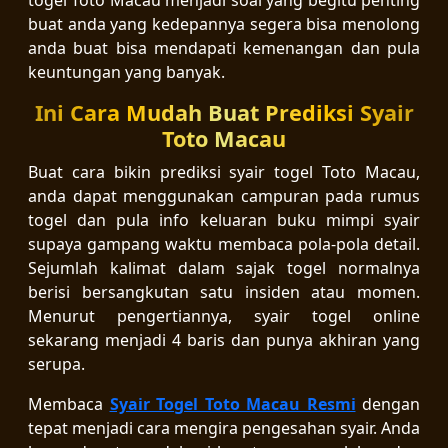
buat anda yang kedepannya segera bisa menolong
anda buat bisa mendapati kemenangan dan pula
keuntungan yang banyak.
Ini Cara Mudah Buat Prediksi Syair
Toto Macau
Buat cara bikin prediksi syair togel Toto Macau,
anda dapat menggunakan campuran pada rumus
togel dan pula info keluaran buku mimpi syair
supaya gampang waktu membaca pola-pola detail.
Sejumlah kalimat dalam sajak togel normalnya
berisi bersangkutan satu insiden atau momen.
Menurut pengertiannya, syair togel online
sekarang menjadi 4 baris dan punya akhiran yang
serupa.
Membaca
Syair Togel Toto Macau Resmi
dengan
tepat menjadi cara mengira pengesahan syair. Anda