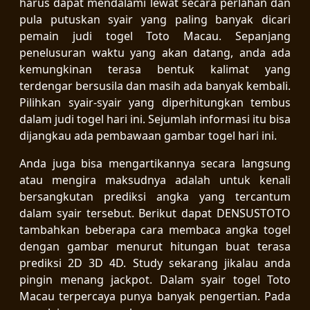
harus dapat mendalami lewat secara perlahan dan
pula putuskan syair yang paling banyak dicari
pemain judi togel Toto Macau. Sepanjang
penelusuran waktu yang akan datang, anda ada
kemungkinan terasa bentuk kalimat yang
terdengar bersusila dan masih ada banyak kembali.
Pilihkan syair-syair yang diperhitungkan tembus
dalam judi togel hari ini. Sejumlah informasi itu bisa
dijangkau ada pembawaan gambar togel hari ini.
Anda juga bisa mengartikannya secara langsung
atau mengira maksudnya adalah untuk kenali
bersangkutan prediksi angka yang tercantum
dalam syair tersebut. Berikut dapat DENSUSTOTO
tambahkan beberapa cara membaca angka togel
dengan gambar menurut hitungan buat terasa
prediksi 2D 3D 4D. Study sekarang jikalau anda
pingin menang jackpot. Dalam syair togel Toto
Macau terpercaya punya banyak pengertian. Pada