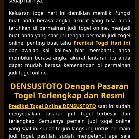
setiap harinya.
Keluaran togel hari ini demikian memiliki fungsi
buat anda berasa angka akurat yang bisa anda
taruhkan di permainan judi togel online. menjadi
buat anda yang saar ini tengah bermain judi togel
online, penting buat tahu
Prediksi Togel Hari Ini
dan awalan kali kalinya biar membantu anda
membikin berasa angka akurat lantaran itu anda
dapat mudah berasa kemenangan di permainan
judi togel online.
DENSUSTOTO Dengan Pasaran
Togel Terlengkap dan Resmi
Prediksi Togel Online DENSUSTOTO
saat ini sudah
menyediakan pasaran judi togel terbesar dan
terlengkap. Semuanya pemain judi togel online
yang saat ini sudah terjun langsung untuk bermain
judi togel, pastilah sudah mengetahui apa saja