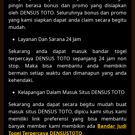
pingin berasa bonus dan promo yang disiapkan
oleh DENSUS TOTO. Seluruhnya bonus dan promo
yang kami siapkan dapat anda claim secara begitu
mudah.
Layanan Dan Sarana 24 Jam
Sekarang anda dapat masuk bandar togel
terpercaya DENSUS TOTO sepanjang 24 jam non
stop. Maka bisa membantu anda membikin
bermain setiap waktu dan dimanapun yang anda
kehendaki.
Kelapangan Dalam Masuk Situs DENSUS TOTO
Sekarang anda dapat secara begitu mudah buat
masuk situs DENSUS TOTO, dipicu kami situs kami
memiliki link preferensi yang bisa membantu
banyak member kami membikin ada
Bandar Judi
Togel Terpercaya DENSUSTOTO
.