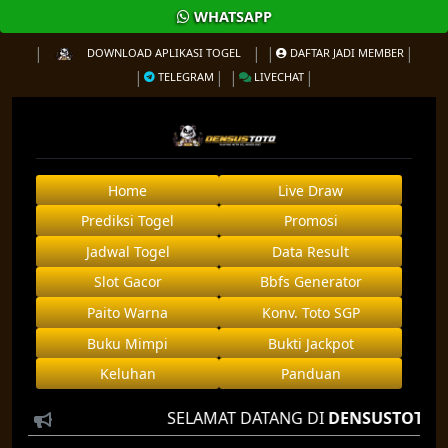
WHATSAPP
DOWNLOAD APLIKASI TOGEL
DAFTAR JADI MEMBER
TELEGRAM
LIVECHAT
Home
Live Draw
Prediksi Togel
Promosi
Jadwal Togel
Data Result
Slot Gacor
Bbfs Generator
Paito Warna
Konv. Toto SGP
Buku Mimpi
Bukti Jackpot
Keluhan
Panduan
SELAMAT DATANG DI
DENSUSTOTO
AGEN TO