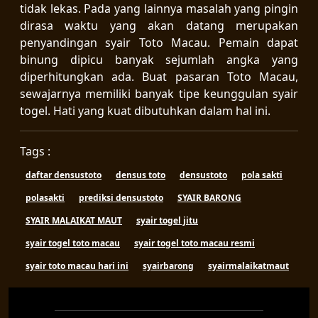
tidak lekas. Pada yang lainnya masalah yang pingin
dirasa waktu yang akan datang merupakan
penyandingan syair Toto Macau. Pemain dapat
binung dipicu banyak sejumlah angka yang
diperhitungkan ada. Buat pasaran Toto Macau,
sewajarnya memiliki banyak tipe keunggulan syair
togel. Hati yang kuat dibutuhkan dalam hal ini.
Tags :
daftar densustoto
densus toto
densustoto
pola sakti
polasakti
prediksi densustoto
SYAIR BARONG
SYAIR MALAIKAT MAUT
syair togel jitu
syair togel toto macau
syair togel toto macau resmi
syair toto macau hari ini
syairbarong
syairmalaikatmaut