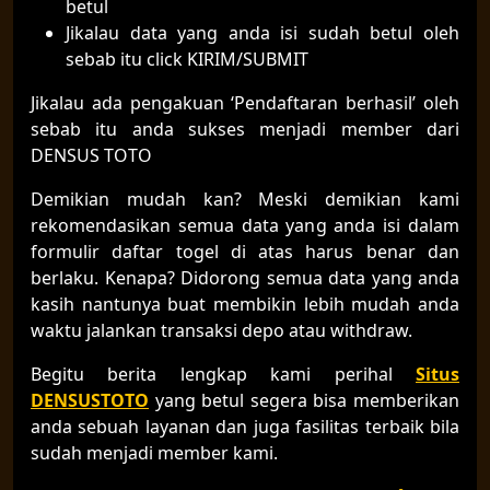
betul
Jikalau data yang anda isi sudah betul oleh
sebab itu click KIRIM/SUBMIT
Jikalau ada pengakuan ‘Pendaftaran berhasil’ oleh
sebab itu anda sukses menjadi member dari
DENSUS TOTO
Demikian mudah kan? Meski demikian kami
rekomendasikan semua data yang anda isi dalam
formulir daftar togel di atas harus benar dan
berlaku. Kenapa? Didorong semua data yang anda
kasih nantunya buat membikin lebih mudah anda
waktu jalankan transaksi depo atau withdraw.
Begitu berita lengkap kami perihal
Situs
DENSUSTOTO
yang betul segera bisa memberikan
anda sebuah layanan dan juga fasilitas terbaik bila
sudah menjadi member kami.