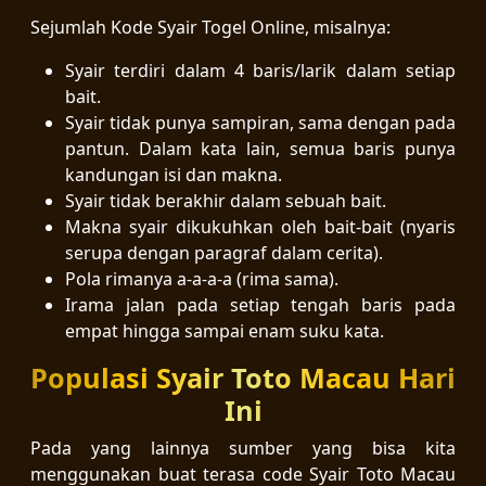
Sejumlah Kode Syair Togel Online, misalnya:
Syair terdiri dalam 4 baris/larik dalam setiap
bait.
Syair tidak punya sampiran, sama dengan pada
pantun. Dalam kata lain, semua baris punya
kandungan isi dan makna.
Syair tidak berakhir dalam sebuah bait.
Makna syair dikukuhkan oleh bait-bait (nyaris
serupa dengan paragraf dalam cerita).
Pola rimanya a-a-a-a (rima sama).
Irama jalan pada setiap tengah baris pada
empat hingga sampai enam suku kata.
Populasi Syair Toto Macau Hari
Ini
Pada yang lainnya sumber yang bisa kita
menggunakan buat terasa code Syair Toto Macau