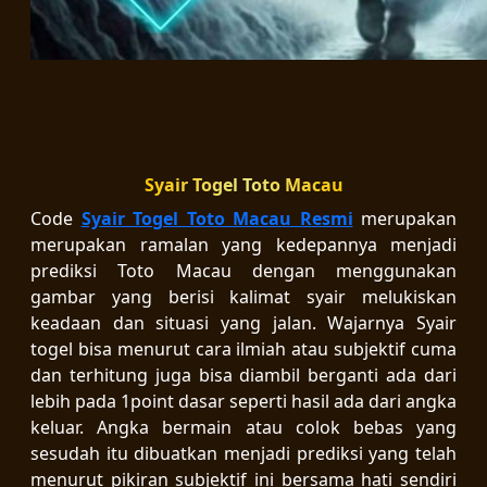
Syair Togel Toto Macau
Code
Syair Togel Toto Macau Resmi
merupakan
merupakan ramalan yang kedepannya menjadi
prediksi Toto Macau dengan menggunakan
gambar yang berisi kalimat syair melukiskan
keadaan dan situasi yang jalan. Wajarnya Syair
togel bisa menurut cara ilmiah atau subjektif cuma
dan terhitung juga bisa diambil berganti ada dari
lebih pada 1point dasar seperti hasil ada dari angka
keluar. Angka bermain atau colok bebas yang
sesudah itu dibuatkan menjadi prediksi yang telah
menurut pikiran subjektif ini bersama hati sendiri