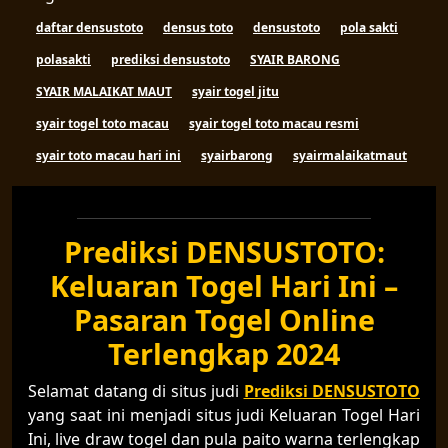
daftar densustoto
densus toto
densustoto
pola sakti
polasakti
prediksi densustoto
SYAIR BARONG
SYAIR MALAIKAT MAUT
syair togel jitu
syair togel toto macau
syair togel toto macau resmi
syair toto macau hari ini
syairbarong
syairmalaikatmaut
Prediksi DENSUSTOTO:
Keluaran Togel Hari Ini –
Pasaran Togel Online
Terlengkap 2024
Selamat datang di situs judi
Prediksi DENSUSTOTO
yang saat ini menjadi situs judi Keluaran Togel Hari
Ini, live draw togel dan pula paito warna terlengkap