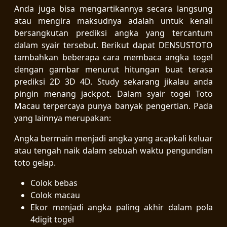
Anda juga bisa mengartikannya secara langsung
atau mengira maksudnya adalah untuk kenali
bersangkutan prediksi angka yang tercantum
dalam syair tersebut. Berikut dapat DENSUSTOTO
tambahkan beberapa cara membaca angka togel
dengan gambar menurut hitungan buat terasa
prediksi 2D 3D 4D. Study sekarang jikalau anda
pingin menang jackpot. Dalam syair togel Toto
Macau terpercaya punya banyak pengertian. Pada
yang lainnya merupakan:
Angka bermain menjadi angka yang acapkali keluar
atau tengah naik dalam sebuah waktu pengundian
toto gelap.
Colok bebas
Colok macau
Ekor menjadi angka paling akhir dalam pola
4digit togel