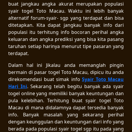
buat jangkau angka akurat merupakan populasi
syair togel Toto Macau. Waktu ini lebih banyak
alternatif forum-syair- sgp yang terdapat dan bisa
ditetapkan. Kita dapat jangkau banyak info dari
populasi itu terhitung info bocoran perihal angka
keluaran dan angka prediksi yang bisa kita pasang
taruhan setiap harinya menurut tipe pasaran yang
terdapat.
Dalam hal ini Jikalau anda memanglah pingin
bermain di pasar togel Toto Macau, dipicu itu anda
direkomendasi buat simak info
Syair Toto Macau
Hari Ini
. Sekarang telah begitu banyak ada syair
togel online yang memiliki banyak keuntungan dan
pula kelebihan. Terhitung buat syair togel Toto
Macau di mana didalamnya dapat tersedia banyak
info. Banyak masalah yang sekarang perihal
dengan keunggulan dan keuntungan dari info yang
berada pada populasi syair togel sgp itu pada yang