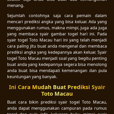
menang.
Sejumlah contohnya saja cara pemain dalam
mencari prediksi angka yang bisa keluar. Ada yang
menggunakan rumus, makna mimpi, juga ada juga
yang membaca syair gambar togel hari ini. Pada
syair togel Toto Macau hari ini yang telah menjadi
cara paling jitu buat anda mengenal dan membaca
prediksi angka yang kedepannya akan keluar. Syair
togel Toto Macau menjadi soal yang begitu penting
buat anda yang kedepannya segera bisa menolong
anda buat bisa mendapati kemenangan dan pula
keuntungan yang banyak.
Ini Cara Mudah Buat Prediksi Syair
Toto Macau
Buat cara bikin prediksi syair togel Toto Macau,
anda dapat menggunakan campuran pada rumus