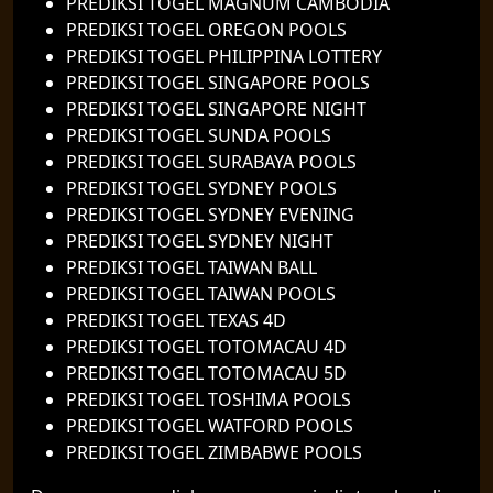
PREDIKSI TOGEL MAGNUM CAMBODIA
PREDIKSI TOGEL OREGON POOLS
PREDIKSI TOGEL PHILIPPINA LOTTERY
PREDIKSI TOGEL SINGAPORE POOLS
PREDIKSI TOGEL SINGAPORE NIGHT
PREDIKSI TOGEL SUNDA POOLS
PREDIKSI TOGEL SURABAYA POOLS
PREDIKSI TOGEL SYDNEY POOLS
PREDIKSI TOGEL SYDNEY EVENING
PREDIKSI TOGEL SYDNEY NIGHT
PREDIKSI TOGEL TAIWAN BALL
PREDIKSI TOGEL TAIWAN POOLS
PREDIKSI TOGEL TEXAS 4D
PREDIKSI TOGEL TOTOMACAU 4D
PREDIKSI TOGEL TOTOMACAU 5D
PREDIKSI TOGEL TOSHIMA POOLS
PREDIKSI TOGEL WATFORD POOLS
PREDIKSI TOGEL ZIMBABWE POOLS