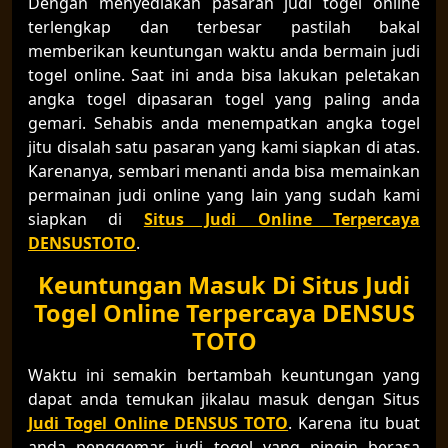
Dengan menyediakan pasaran judi togel online
terlengkap dan terbesar pastilah bakal
memberikan keuntungan waktu anda bermain judi
togel online. Saat ini anda bisa lakukan peletakan
angka togel dipasaran togel yang paling anda
gemari. Sehabis anda menempatkan angka togel
jitu disalah satu pasaran yang kami siapkan di atas.
Karenanya, sembari menanti anda bisa memainkan
permainan judi online yang lain yang sudah kami
siapkan di
Situs Judi Online Terpercaya
DENSUSTOTO
.
Keuntungan Masuk Di Situs Judi
Togel Online Terpercaya DENSUS
TOTO
Waktu ini semakin bertambah keuntungan yang
dapat anda temukan jikalau masuk dengan Situs
Judi Togel Online DENSUS TOTO
. Karena itu buat
anda penggemar judi togel yang pingin berasa