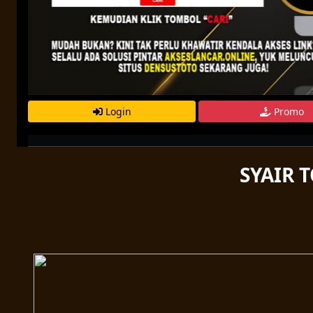
Login
Promo
SYAIR 