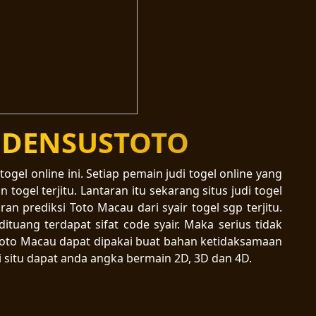
el DENSUSTOTO
ogel online ini. Setiap pemain judi togel online yang
gel terjitu. Lantaran itu sekarang situs judi togel
prediksi Toto Macau dari syair togel sgp terjitu.
uang terdapat sifat code syair. Maka serius tidak
ir Toto Macau dapat dipakai buat bahan ketidaksamaan
 di situ dapat anda angka bermain 2D, 3D dan 4D.