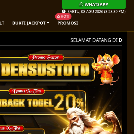
WHATSAPP
SABTU, 08 AGU 2026 (
3:53:40 PM
)
LT
BUKTI JACKPOT
PROMOSI
SELAMAT DATANG DI
DENSUSTO