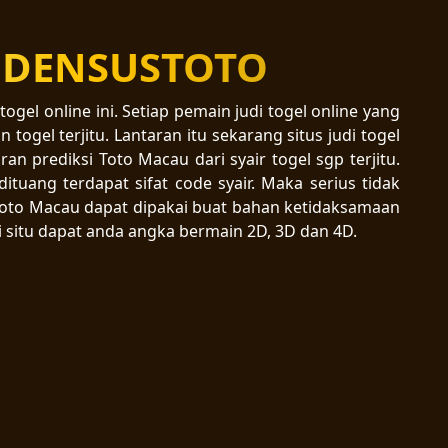
el DENSUSTOTO
ogel online ini. Setiap pemain judi togel online yang
gel terjitu. Lantaran itu sekarang situs judi togel
prediksi Toto Macau dari syair togel sgp terjitu.
uang terdapat sifat code syair. Maka serius tidak
ir Toto Macau dapat dipakai buat bahan ketidaksamaan
 di situ dapat anda angka bermain 2D, 3D dan 4D.