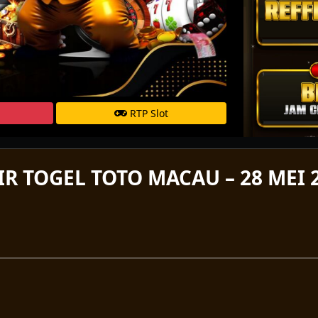
RTP Slot
IR TOGEL TOTO MACAU – 28 MEI 