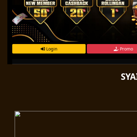
Login
Promo
SYA