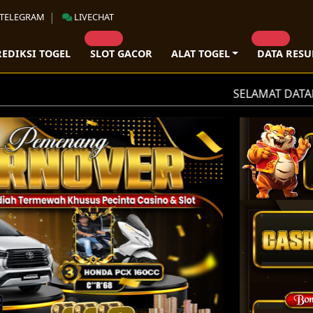
TELEGRAM
LIVECHAT
REDIKSI TOGEL
SLOT GACOR
ALAT TOGEL
DATA RESU
SELAMAT DATANG D