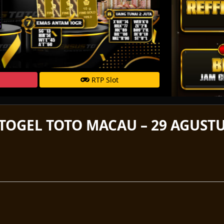
RTP Slot
 TOGEL TOTO MACAU – 29 AGUSTU