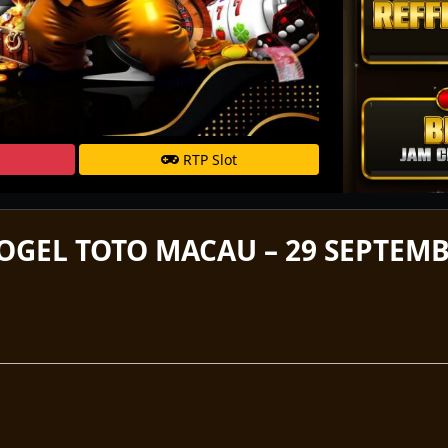
RTP Slot
TOGEL TOTO MACAU – 29 SEPTEMB