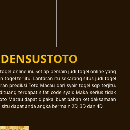
el DENSUSTOTO
ogel online ini. Setiap pemain judi togel online yang
gel terjitu. Lantaran itu sekarang situs judi togel
prediksi Toto Macau dari syair togel sgp terjitu.
uang terdapat sifat code syair. Maka serius tidak
ir Toto Macau dapat dipakai buat bahan ketidaksamaan
 di situ dapat anda angka bermain 2D, 3D dan 4D.