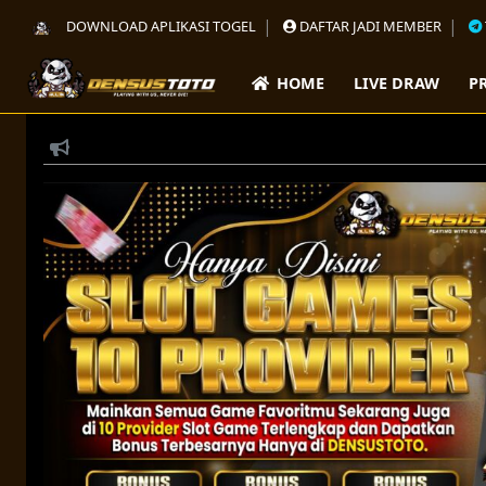
DOWNLOAD APLIKASI TOGEL
DAFTAR JADI MEMBER
HOME
LIVE DRAW
P