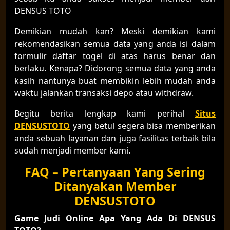
DENSUS TOTO
Demikian mudah kan? Meski demikian kami
rekomendasikan semua data yang anda isi dalam
formulir daftar togel di atas harus benar dan
berlaku. Kenapa? Didorong semua data yang anda
kasih nantunya buat membikin lebih mudah anda
waktu jalankan transaksi depo atau withdraw.
Begitu berita lengkap kami perihal
Situs
DENSUSTOTO
yang betul segera bisa memberikan
anda sebuah layanan dan juga fasilitas terbaik bila
sudah menjadi member kami.
FAQ – Pertanyaan Yang Sering
Ditanyakan Member
DENSUSTOTO
Game Judi Online Apa Yang Ada Di DENSUS