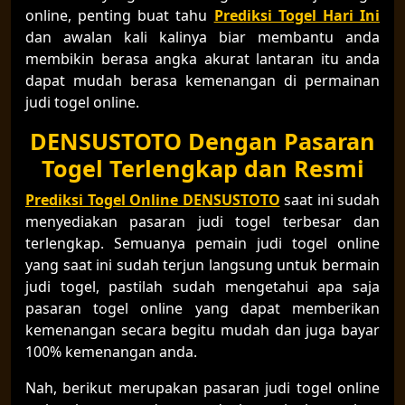
online, penting buat tahu
Prediksi Togel Hari Ini
dan awalan kali kalinya biar membantu anda
membikin berasa angka akurat lantaran itu anda
dapat mudah berasa kemenangan di permainan
judi togel online.
DENSUSTOTO Dengan Pasaran
Togel Terlengkap dan Resmi
Prediksi Togel Online DENSUSTOTO
saat ini sudah
menyediakan pasaran judi togel terbesar dan
terlengkap. Semuanya pemain judi togel online
yang saat ini sudah terjun langsung untuk bermain
judi togel, pastilah sudah mengetahui apa saja
pasaran togel online yang dapat memberikan
kemenangan secara begitu mudah dan juga bayar
100% kemenangan anda.
Nah, berikut merupakan pasaran judi togel online