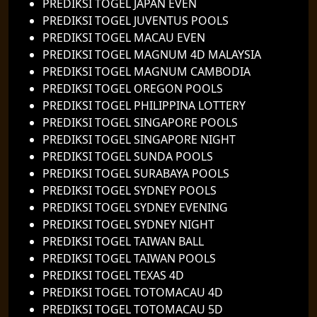
PREDIKSI TOGEL JAPAN EVEN
PREDIKSI TOGEL JUVENTUS POOLS
PREDIKSI TOGEL MACAU EVEN
PREDIKSI TOGEL MAGNUM 4D MALAYSIA
PREDIKSI TOGEL MAGNUM CAMBODIA
PREDIKSI TOGEL OREGON POOLS
PREDIKSI TOGEL PHILIPPINA LOTTERY
PREDIKSI TOGEL SINGAPORE POOLS
PREDIKSI TOGEL SINGAPORE NIGHT
PREDIKSI TOGEL SUNDA POOLS
PREDIKSI TOGEL SURABAYA POOLS
PREDIKSI TOGEL SYDNEY POOLS
PREDIKSI TOGEL SYDNEY EVENING
PREDIKSI TOGEL SYDNEY NIGHT
PREDIKSI TOGEL TAIWAN BALL
PREDIKSI TOGEL TAIWAN POOLS
PREDIKSI TOGEL TEXAS 4D
PREDIKSI TOGEL TOTOMACAU 4D
PREDIKSI TOGEL TOTOMACAU 5D