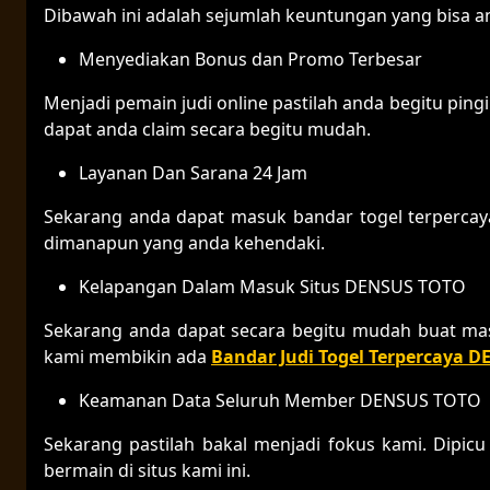
Dibawah ini adalah sejumlah keuntungan yang bisa a
Menyediakan Bonus dan Promo Terbesar
Menjadi pemain judi online pastilah anda begitu pi
dapat anda claim secara begitu mudah.
Layanan Dan Sarana 24 Jam
Sekarang anda dapat masuk bandar togel terperca
dimanapun yang anda kehendaki.
Kelapangan Dalam Masuk Situs DENSUS TOTO
Sekarang anda dapat secara begitu mudah buat mas
kami membikin ada
Bandar Judi Togel Terpercaya
Keamanan Data Seluruh Member DENSUS TOTO
Sekarang pastilah bakal menjadi fokus kami. Dip
bermain di situs kami ini.