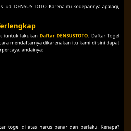
us judi DENSUS TOTO. Karena itu kedepannya apalagi,
 Terlengkap
ik iuntuk lakukan
Daftar DENSUSTOTO
. Daftar Togel
cara mendaftarnya dikarenakan itu kami di sini dapat
rpercaya, andainya:
r togel di atas harus benar dan berlaku. Kenapa?