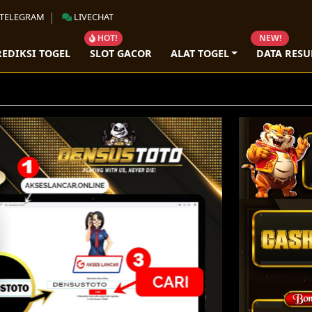
TELEGRAM
LIVECHAT
REDIKSI TOGEL
SLOT GACOR
ALAT TOGEL
DATA RESU