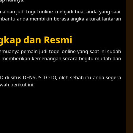
mainan judi togel online. menjadi buat anda yang saar
embantu anda membikin berasa angka akurat lantaran
gkap dan Resmi
emuanya pemain judi togel online yang saat ini sudah
apat memberikan kemenangan secara begitu mudah dan
ID di situs DENSUS TOTO, oleh sebab itu anda segera
ah berikut ini: