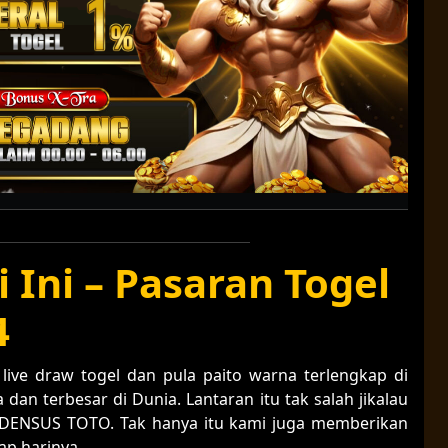
 Ini – Pasaran Togel
4
, live draw togel dan pula paito warna terlengkap di
dan terbesar di Dunia. Lantaran itu tak salah jikalau
s DENSUS TOTO. Tak hanya itu kami juga memberikan
ap harinya.