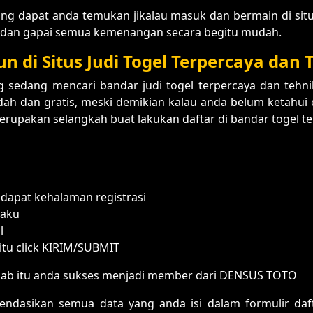
ng dapat anda temukan jikalau masuk dan bermain di sit
la dan gapai semua kemenangan secara begitu mudah.
n di Situs Judi Togel Terpercaya dan
ng sedang mencari bandar judi togel terpercaya dan tehn
ah dan gratis, meski demikian kalau anda belum ketahui 
upakan selangkah buat lakukan daftar di bandar togel te
O
a dapat kehalaman registrasi
laku
l
 itu click KIRIM/SUBMIT
sebab itu anda sukses menjadi member dari DENSUS TOTO
dasikan semua data yang anda isi dalam formulir dafta